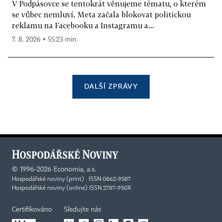
V Podpásovce se tentokrát věnujeme tématu, o kterém
se vůbec nemluví. Meta začala blokovat politickou
reklamu na Facebooku a Instagramu a...
7. 8. 2026 ▪ 55:23 min.
DALŠÍ ZPRÁVY
©
1996-2026
Economia, a.s.
Hospodářské noviny (print) ISSN 0862-9587
Hospodářské noviny (online) ISSN 2787-950X
Certifikováno
Sledujte nás