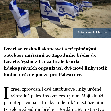
Autor ▪
archiv HN
Izrael se rozhodl skoncovat s přeplněnými
autobusy mířícími ze Západního břehu do
Izraele. Vysloužil si za to ale kritiku
lidskoprávních organizací, dvě nové linky totiž
budou určené pouze pro Palestince.
I
zrael zprovoznil dvě autobusové linky určené
výhradně palestinským cestujícím. Mají sloužit
pro přepravu palestinských dělníků mezi územím
Izraele a západním břehem Jordánu. Ministerstvo