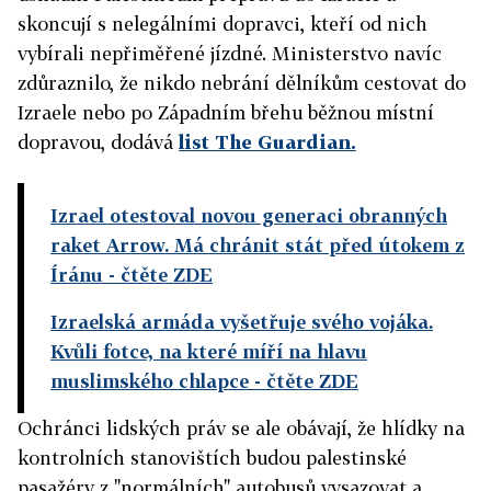
skoncují s nelegálními dopravci, kteří od nich
vybírali nepřiměřené jízdné. Ministerstvo navíc
zdůraznilo, že nikdo nebrání dělníkům cestovat do
Izraele nebo po Západním břehu běžnou místní
dopravou, dodává
list The Guardian.
Izrael otestoval novou generaci obranných
raket Arrow. Má chránit stát před útokem z
Íránu
- čtěte ZDE
Izraelská armáda vyšetřuje svého vojáka.
Kvůli fotce, na které míří na hlavu
muslimského chlapce
- čtěte ZDE
Ochránci lidských práv se ale obávají, že hlídky na
kontrolních stanovištích budou palestinské
pasažéry z "normálních" autobusů vysazovat a