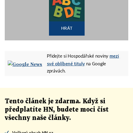
HRÁT
mezi
Přidejte si Hospodářské noviny
své oblíbené tituly
na Google
zprávách.
Tento článek
je
zdarma. Když si
předplatíte HN, budete moci číst
všechny naše články
.
Veškerý obsah HN.cz