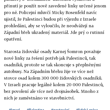
přinutí je použít nově zavedené linky určené jenom
pro ně. Policejní mluvčí Micky Rosenfeld navíc
ujistil, že Palestinci budou při výjezdu z Izraele
prohledáni, aby se vyloučilo, že neodvážejí na
Západní břeh ukradený materiál. Jde prý o rutinní
opatření.
Starosta židovské osady Karnej Šomron považuje
nové linky za řešení potřeb jak Palestinců, tak
osadníků, protože se tak skoncuje s přeplněnými
autobusy. Na Západním břehu žije ve více než
stovce osad kolem 300 000 židovských osadníků.
V Izraeli pracuje legálně kolem 20 000 Palestinců,
bez povolení ale více než dvojnásobek. Mnoho z
nich je zaměstnáno ve stavebnictví.
#Izrael
#Palestina
#cestování
#lidská práva