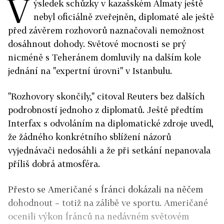
V
ýsledek schůzky v kazašském Almaty ještě
nebyl oficiálně zveřejněn, diplomaté ale ještě
před závěrem rozhovorů naznačovali nemožnost
dosáhnout dohody. Světové mocnosti se prý
nicméně s Teheránem domluvily na dalším kole
jednání na "expertní úrovni" v Istanbulu.
"Rozhovory skončily," citoval Reuters bez dalších
podrobností jednoho z diplomatů. Ještě předtím
Interfax s odvoláním na diplomatické zdroje uvedl,
že žádného konkrétního sblížení názorů
vyjednávači nedosáhli a že při setkání nepanovala
příliš dobrá atmosféra.
Přesto se Američané s Íránci dokázali na něčem
dohodnout – totiž na zálibě ve sportu. Američané
ocenili výkon Íránců na nedávném světovém