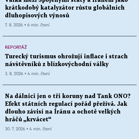
Válka mezi Spojenými státy a Íránem jako
krátkodobý katalyzátor růstu globálních
dluhopisových výnosů
7. 8. 2026 ▪ 6 min. čtení
REPORTÁŽ
Turecký turismus ohrožují inflace i strach
návštěvníků z blízkovýchodní války
3. 8. 2026 ▪ 4 min. čtení
Na dálnici jen o tři koruny nad Tank ONO?
Efekt státních regulací pořád přežívá. Jak
dlouho závisí na Íránu a ochotě velkých
hráčů „krvácet“
30. 7. 2026 ▪ 4 min. čtení