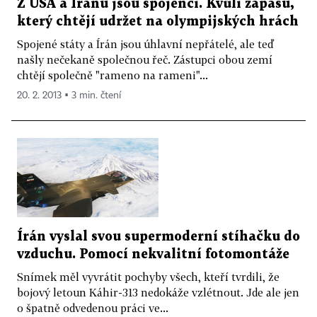
Z USA a Íránu jsou spojenci. Kvůli zápasu,
který chtějí udržet na olympijských hrách
Spojené státy a Írán jsou úhlavní nepřátelé, ale teď
našly nečekaně společnou řeč. Zástupci obou zemí
chtějí společně "rameno na rameni"...
20. 2. 2013 ▪ 3 min. čtení
Írán vyslal svou supermoderní stíhačku do
vzduchu. Pomocí nekvalitní fotomontáže
Snímek měl vyvrátit pochyby všech, kteří tvrdili, že
bojový letoun Káhir-313 nedokáže vzlétnout. Jde ale jen
o špatně odvedenou práci ve...