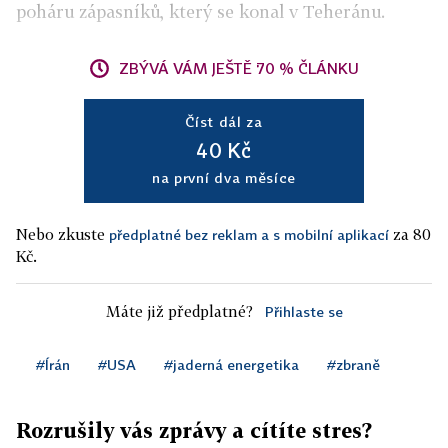
poháru zápasníků, který se konal v Teheránu.
ZBÝVÁ VÁM JEŠTĚ 70 % ČLÁNKU
Číst dál za
40 Kč
na první dva měsíce
Nebo zkuste
za 80
předplatné bez reklam a s mobilní aplikací
Kč.
Máte již předplatné?
Přihlaste se
#Írán
#USA
#jaderná energetika
#zbraně
Rozrušily vás zprávy a cítíte stres?