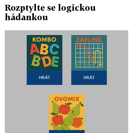
Rozptylte se logickou
hádankou
HRÁT
HRÁT