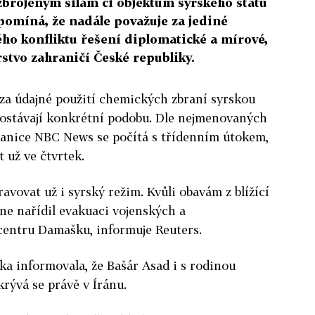
zbrojeným silám či objektům syrského státu
pomíná, že nadále považuje za jediné
ho konfliktu řešení diplomatické a mírové,
stvo zahraničí České republiky.
 za údajné použití chemických zbraní syrskou
ostávají konkrétní podobu. Dle nejmenovaných
tanice NBC News se počítá s třídenním útokem,
t už ve čtvrtek.
avovat už i syrský režim. Kvůli obavám z blížící
ne nařídil evakuaci vojenských a
 centru Damašku, informuje Reuters.
a informovala, že Bašár Asad i s rodinou
rývá se právě v Íránu.