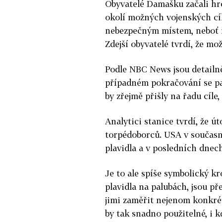
Obyvatelé Damašku začali hro
okolí možných vojenských cí
nebezpečným místem, neboť ř
Zdejší obyvatelé tvrdí, že mo
Podle NBC News jsou detailně
případném pokračování se pa
by zřejmě přišly na řadu cíle,
Analytici stanice tvrdí, že ú
torpédoborců. USA v současn
plavidla a v posledních dnech
Je to ale spíše symbolický k
plavidla na palubách, jsou př
jimi zaměřit nejenom konkrét
by tak snadno použitelné, i k