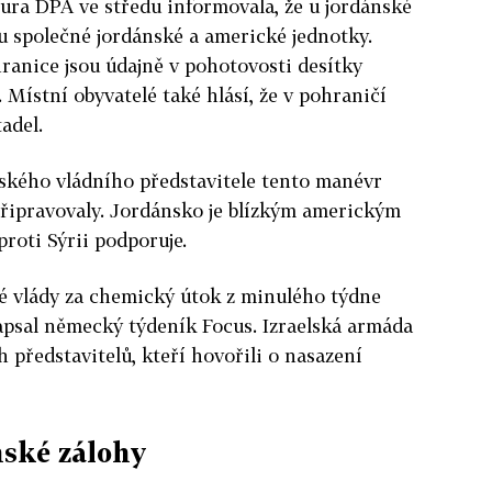
ura DPA ve středu informovala, že u jordánské
bu společné jordánské a americké jednotky.
ranice jsou údajně v pohotovosti desítky
 Místní obyvatelé také hlásí, že v pohraničí
adel.
kého vládního představitele tento manévr
připravovaly. Jordánsko je blízkým americkým
roti Sýrii podporuje.
é vlády za chemický útok z minulého týdne
apsal německý týdeník Focus. Izraelská armáda
 představitelů, kteří hovořili o nasazení
nské zálohy