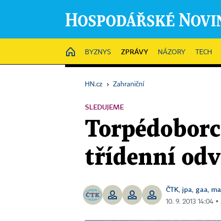
ZPRÁVY
HOME
BYZNYS
NÁZORY
TECH
HN.cz
›
Zahraniční
SLEDUJEME
Torpédoborce
třídenní odv
ČTK
jpa
gaa
ma
,
,
,
10. 9. 2013 14:04 ▪