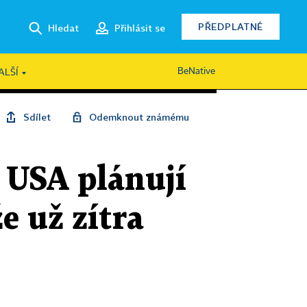
PŘEDPLATNÉ
Hledat
Přihlásit se
BeNative
ALŠÍ
Sdílet
Odemknout známému
. USA plánují
e už zítra