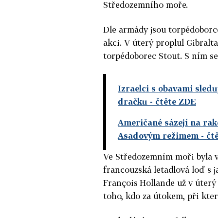
Středozemního moře.
Dle armády jsou torpédoborc
akci. V úterý proplul Gibra
torpédoborec Stout. S ním se
Izraelci s obavami sledu
dračku
- čtěte ZDE
Američané sázejí na rak
Asadovým režimem
- čt
Ve Středozemním moři byla v
francouzská letadlová loď s
François
Hollande už v úterý 
toho, kdo za útokem, při kter