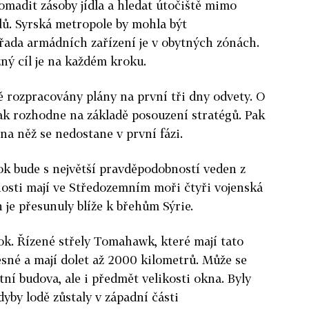
madit zásoby jídla a hledat útočiště mimo
lů. Syrská metropole by mohla být
ada armádních zařízení je v obytných zónách.
žný cíl je na každém kroku.
 rozpracovány plány na první tři dny odvety. O
k rozhodne na základě posouzení stratégů. Pak
 na něž se nedostane v první fázi.
tok bude s největší pravděpodobností veden z
osti mají ve Středozemním moři čtyři vojenská
 je přesunuly blíže k břehům Sýrie.
rok. Řízené střely Tomahawk, které mají tato
esné a mají dolet až 2000 kilometrů. Může se
ní budova, ale i předmět velikosti okna. Byly
dyby lodě zůstaly v západní části