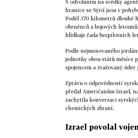
S odvoláním na svědky agent
hranice se Sýrií jsou v pohy
Podél 370 kilometrů dlouhé h
obrněnců a bojových letounů.
hlídkuje řada bezpilotních let
Podle nejmenovaného jordáns
jednotky obou států měsíce 
spojencem a zvažovaný úder p
Zprávu o odpovědnosti syrsk
předal Američanům Izrael, n
zachytila konverzaci syrských
chemických zbraní.
Izrael povolal voje