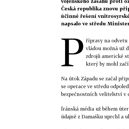
vojenského zásahu proti o
Česká republika znovu při
účinné řešení vnitrosyrské
napsalo ve středu Minister
P
řípravy na odvetu
vládou možná už d
zdrojů americké s
který by mohl začí
Na útok Západu se začal připr
se operace ve středu odpoled
bezpečnostních velitelství v
Íránská média už během úterk
údajně z Damašku uprchl a uk