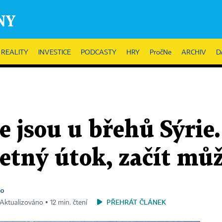
REALITY
INVESTICE
PODCASTY
HRY
PročNe
ARCHIV
D
 jsou u břehů Sýrie
etný útok, začít můž
o
PŘEHRÁT ČLÁNEK
 Aktualizováno ▪ 12 min. čtení