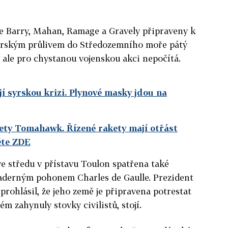
e Barry, Mahan, Ramage a Gravely připraveny k
ltarským průlivem do Středozemního moře pátý
 ale pro chystanou vojenskou akci nepočítá.
jí syrskou krizi. Plynové masky jdou na
ety Tomahawk. Řízené rakety mají otřást
ěte ZDE
e středu v přístavu Toulon spatřena také
 jaderným pohonem Charles de Gaulle. Prezident
prohlásil, že jeho země je připravena potrestat
ém zahynuly stovky civilistů, stojí.