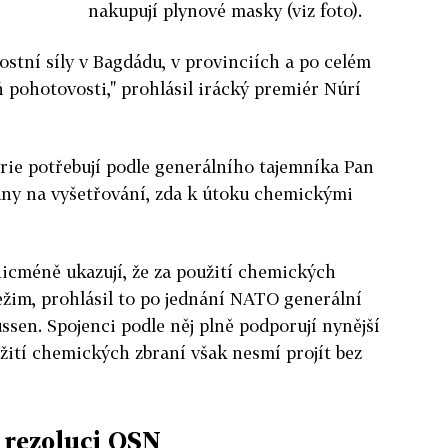
nakupují plynové masky (viz foto).
ostní síly v Bagdádu, v provinciích a po celém
ň pohotovosti," prohlásil irácký premiér Núrí
rie potřebují podle generálního tajemníka Pan
dny na vyšetřování, zda k útoku chemickými
icméně ukazují, že za použití chemických
ežim, prohlásil to po jednání NATO generální
sen. Spojenci podle něj plně podporují nynější
ití chemických zbraní však nesmí projít bez
 rezoluci OSN