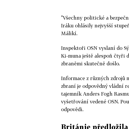
"Všechny politické a bezpečn
Iráku ohlásily nejvyšší stupe
Málikí.
Inspektoři OSN vyslaní do Sý
Ki-muna ještě alespoň čtyři 
zbraněmi skutečně došlo.
Informace z různých zdrojů n
zbraní je odpovědný vládní r
tajemník Anders Fogh Rasmus
vyšetřování vedené OSN. Použ
odpovědi.
Británie předložila