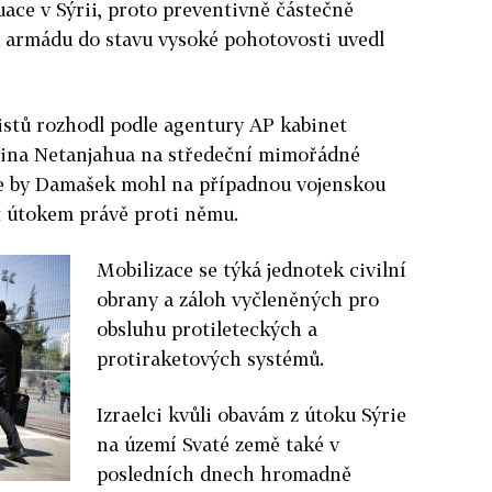
uace v Sýrii, proto preventivně částečně
u armádu do stavu vysoké pohotovosti uvedl
istů rozhodl podle agentury AP kabinet
mina Netanjahua na středeční mimořádné
 že by Damašek mohl na případnou vojenskou
 útokem právě proti němu.
Mobilizace se týká jednotek civilní
obrany a záloh vyčleněných pro
obsluhu protileteckých a
protiraketových systémů.
Izraelci kvůli obavám z útoku Sýrie
na území Svaté země také v
posledních dnech hromadně