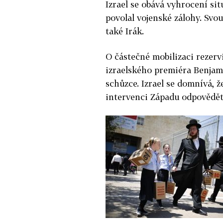
Izrael se obává vyhrocení sit
povolal vojenské zálohy. Svo
také Irák.
O částečné mobilizaci rezerv
izraelského premiéra Benja
schůzce. Izrael se domnívá,
intervenci Západu odpovědět