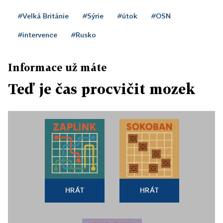
#Velká Británie
#Sýrie
#útok
#OSN
#intervence
#Rusko
Informace už máte
Teď je čas procvičit mozek
HRÁT
HRÁT