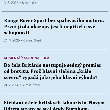
3. 8. 2026 ▪ 8 min. čtení
Range Rover Sport bez spalovacího motoru.
První jízda ukazuje, jestli nepřišel o své
schopnosti
24. 7. 2026 ▪ 6 min. čtení
KOMENTÁŘ MARTINA EHLA
Do čela Británie nastupuje sedmý premiér
od brexitu. Proč hlavní slabina „krále
severu“ vypadá jako jeho hlavní výhoda?
21. 7. 2026 ▪ 4 min. čtení
Střídání v čele britských labouristů. Novým
lídrem strany se stal Andy Burnham,