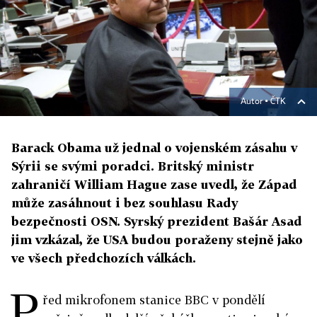
Autor ▪
ČTK
Barack Obama už jednal o vojenském zásahu v
Sýrii se svými poradci. Britský ministr
zahraničí William Hague zase uvedl, že Západ
může zasáhnout i bez souhlasu Rady
bezpečnosti OSN. Syrský prezident Bašár Asad
jim vzkázal, že USA budou poraženy stejně jako
ve všech předchozích válkách.
P
řed mikrofonem stanice BBC v pondělí