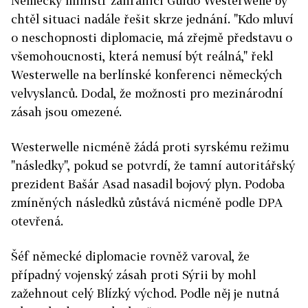
Německý ministr zahraničí Guido Westerwelle by
chtěl situaci nadále řešit skrze jednání. "Kdo mluví
o neschopnosti diplomacie, má zřejmě představu o
všemohoucnosti, která nemusí být reálná," řekl
Westerwelle na berlínské konferenci německých
velvyslanců. Dodal, že možnosti pro mezinárodní
zásah jsou omezené.
Westerwelle nicméně žádá proti syrskému režimu
"následky", pokud se potvrdí, že tamní autoritářský
prezident Bašár Asad nasadil bojový plyn. Podoba
zmíněných následků zůstává nicméně podle DPA
otevřená.
Šéf německé diplomacie rovněž varoval, že
případný vojenský zásah proti Sýrii by mohl
zažehnout celý Blízký východ. Podle něj je nutná