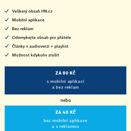
Veškerý obsah HN.cz
Mobilní aplikace
Bez reklam
Odemykejte obsah pro přátele
Články v audioverzi + playlist
Možnost kdykoliv zrušit
ZA 80 KČ
s mobilní aplikací
a bez reklam
nebo
ZA 40 KČ
bez mobilní aplikace
a s reklamou