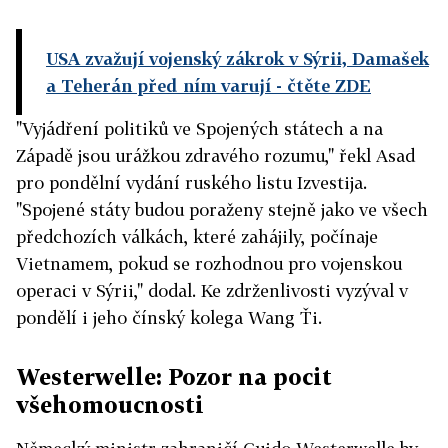
USA zvažují vojenský zákrok v Sýrii, Damašek
a Teherán před ním varují
- čtěte ZDE
"Vyjádření politiků ve Spojených státech a na
Západě jsou urážkou zdravého rozumu," řekl Asad
pro pondělní vydání ruského listu Izvestija.
"Spojené státy budou poraženy stejně jako ve všech
předchozích válkách, které zahájily, počínaje
Vietnamem, pokud se rozhodnou pro vojenskou
operaci v Sýrii," dodal. Ke zdrženlivosti vyzýval v
pondělí i jeho čínský kolega Wang Ťi.
Westerwelle: Pozor na pocit
všehomoucnosti