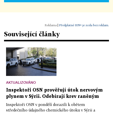
|
Předplatné HN+ je zcela bez reklam.
Související články
AKTUALIZOVÁNO
Inspektoři OSN prověřují útok nervovým
plynem v Sýrii. Odebírají krev raněným
Inspektoři OSN v pondělí dorazili k obětem
středečního údajného chemického útoku v Sýrii a