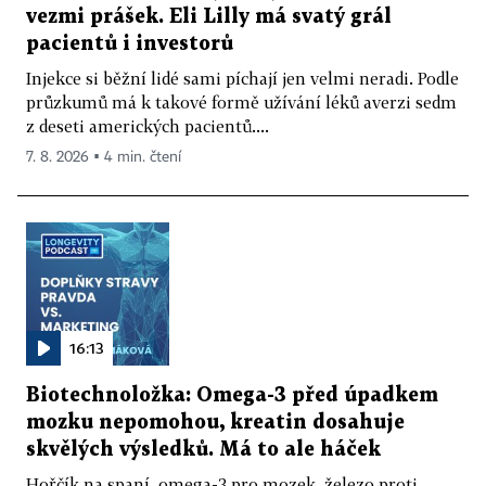
vezmi prášek. Eli Lilly má svatý grál
pacientů i investorů
Injekce si běžní lidé sami píchají jen velmi neradi. Podle
průzkumů má k takové formě užívání léků averzi sedm
z deseti amerických pacientů....
7. 8. 2026 ▪ 4 min. čtení
16:13
Biotechnoložka: Omega-3 před úpadkem
mozku nepomohou, kreatin dosahuje
skvělých výsledků. Má to ale háček
Hořčík na spaní, omega-3 pro mozek, železo proti