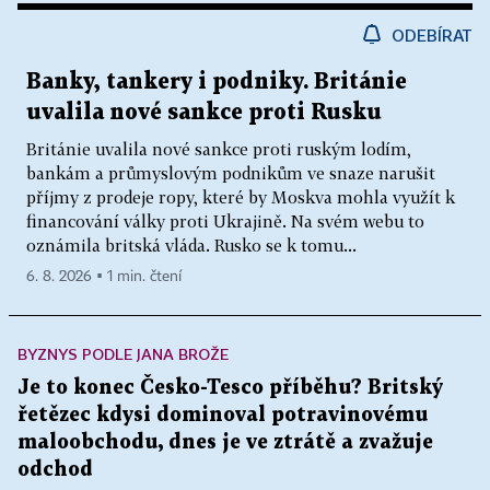
ODEBÍRAT
Banky, tankery i podniky. Británie
uvalila nové sankce proti Rusku
Británie uvalila nové sankce proti ruským lodím,
bankám a průmyslovým podnikům ve snaze narušit
příjmy z prodeje ropy, které by Moskva mohla využít k
financování války proti Ukrajině. Na svém webu to
oznámila britská vláda. Rusko se k tomu...
6. 8. 2026 ▪ 1 min. čtení
BYZNYS PODLE JANA BROŽE
Je to konec Česko-Tesco příběhu? Britský
řetězec kdysi dominoval potravinovému
maloobchodu, dnes je ve ztrátě a zvažuje
odchod