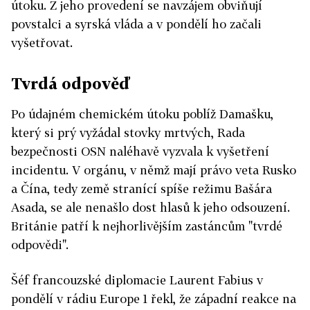
útoku. Z jeho provedení se navzájem obviňují
povstalci a syrská vláda a v pondělí ho začali
vyšetřovat.
Tvrdá odpověď
Po údajném chemickém útoku poblíž Damašku,
který si prý vyžádal stovky mrtvých, Rada
bezpečnosti OSN naléhavě vyzvala k vyšetření
incidentu. V orgánu, v němž mají právo veta Rusko
a Čína, tedy země stranící spíše režimu Bašára
Asada, se ale nenašlo dost hlasů k jeho odsouzení.
Británie patří k nejhorlivějším zastáncům "tvrdé
odpovědi".
Šéf francouzské diplomacie Laurent Fabius v
pondělí v rádiu Europe 1 řekl, že západní reakce na