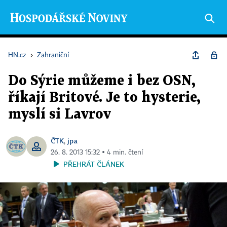
HN.cz
›
Zahraniční
Do Sýrie můžeme i bez OSN,
říkají Britové. Je to hysterie,
myslí si Lavrov
ČTK
jpa
,
26. 8. 2013 15:32 ▪ 4 min. čtení
PŘEHRÁT ČLÁNEK