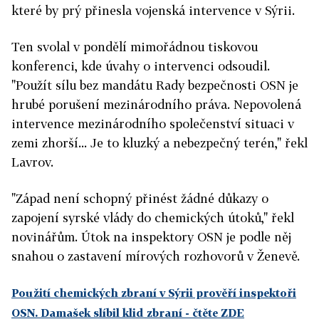
které by prý přinesla vojenská intervence v Sýrii.
Ten svolal v pondělí mimořádnou tiskovou
konferenci, kde úvahy o intervenci odsoudil.
"Použít sílu bez mandátu Rady bezpečnosti OSN je
hrubé porušení mezinárodního práva. Nepovolená
intervence mezinárodního společenství situaci v
zemi zhorší... Je to kluzký a nebezpečný terén," řekl
Lavrov.
"Západ není schopný přinést žádné důkazy o
zapojení syrské vlády do chemických útoků," řekl
novinářům. Útok na inspektory OSN je podle něj
snahou o zastavení mírových rozhovorů v Ženevě.
Použití chemických zbraní v Sýrii prověří inspektoři
OSN. Damašek slíbil klid zbraní
- čtěte ZDE