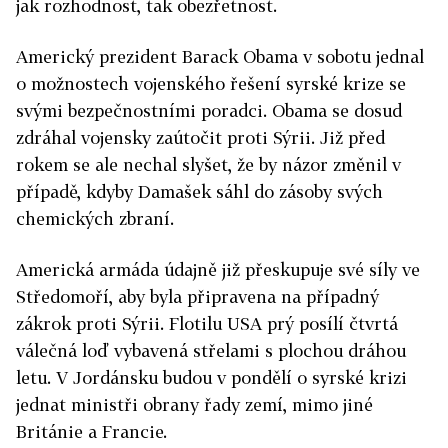
jak rozhodnost, tak obezřetnost.
Americký prezident Barack Obama v sobotu jednal
o možnostech vojenského řešení syrské krize se
svými bezpečnostními poradci. Obama se dosud
zdráhal vojensky zaútočit proti Sýrii. Již před
rokem se ale nechal slyšet, že by názor změnil v
případě, kdyby Damašek sáhl do zásoby svých
chemických zbraní.
Americká armáda údajně již přeskupuje své síly ve
Středomoří, aby byla připravena na případný
zákrok proti Sýrii. Flotilu USA prý posílí čtvrtá
válečná loď vybavená střelami s plochou dráhou
letu. V Jordánsku budou v pondělí o syrské krizi
jednat ministři obrany řady zemí, mimo jiné
Británie a Francie.