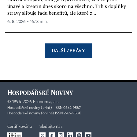
únavě a kreatin dnes skoro na všechno. Trh s doplňky
stravy slibuje řadu benefitů, ale které z...
6. 8. 2026 ▪ 16:13 min.
DALŠÍ ZPRÁVY
©
1996-2026
Economia, a.s.
Hospodářské noviny (print) ISSN 0862-9587
Hospodářské noviny (online) ISSN 2787-950X
Certifikováno
Sledujte nás