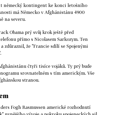
it německý kontingent ke konci letošního
časnosti má Německo v Afghánistánu 4900
ně na severu.
arack Obama prý svůj krok ještě před
telefonu přímo s Nicolasem Sarkozym. Ten
a zdůraznil, že "Francie sdílí se Spojenými
.
fghánistánu čtyři tisíce vojáků. Ty prý bude
onogramu srovnatelném s tím americkým. Vše
afghánskou stranou.
kem
ders Fogh Rasmussen americké rozhodnutí
ek" nynějšího vývoje a pokroku spojeneckých sil