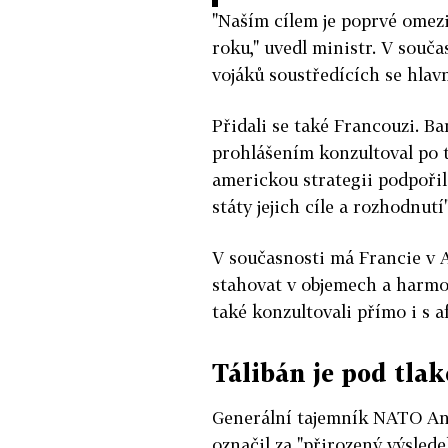
"Naším cílem je poprvé omez
roku," uvedl ministr. V sou
vojáků soustředících se hlav
Přidali se také Francouzi. B
prohlášením konzultoval po 
americkou strategii podpořil 
státy jejich cíle a rozhodnutí"
V současnosti má Francie v A
stahovat v objemech a harm
také konzultovali přímo i s 
Tálibán je pod tla
Generální tajemník NATO An
označil za "přirozený výsled