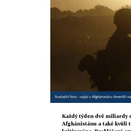
Ilustrační foto - vojáci v Afghánistánu Američtí v
Každý týden dvě miliardy d
Afghánistánu a také kvůli