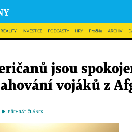
REALITY
INVESTICE
PODCASTY
HRY
PročNe
ARCHIV
D
ričanů jsou spokoje
ahování vojáků z A
PŘEHRÁT ČLÁNEK