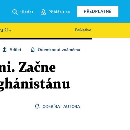
PŘEDPLATNÉ
Hledat
Přihlásit se
BeNative
ALŠÍ
Sdílet
Odemknout známému
ni. Začne
fghánistánu
ODEBÍRAT AUTORA