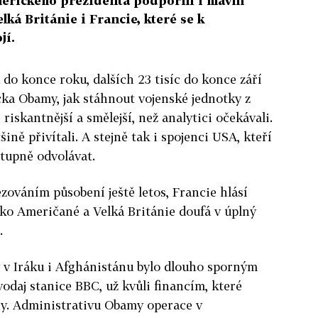
merického prezidenta podpořili i hlavní
ká Británie i Francie, které se k
jí.
ů do konce roku, dalších 23 tisíc do konce září
cka Obamy, jak stáhnout vojenské jednotky z
 riskantnější a smělejší, než analytici očekávali.
šině přivítali. A stejně tak i spojenci USA, kteří
tupně odvolávat.
ováním působení ještě letos, Francie hlásí
ko Američané a Velká Británie doufá v úplný
.
v Iráku i Afghánistánu bylo dlouho sporným
daj stanice BBC, už kvůli financím, které
ny. Administrativu Obamy operace v