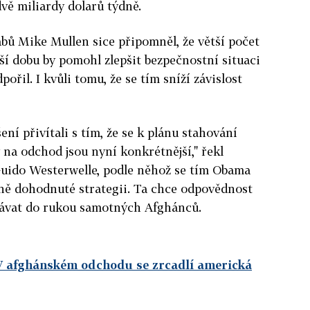
dvě miliardy dolarů týdně.
bů Mike Mullen sice připomněl, že větší počet
ší dobu by pomohl zlepšit bezpečnostní situaci
ořil. I kvůli tomu, že se tím sníží závislost
ení přivítali s tím, že se k plánu stahování
y na odchod jsou nyní konkrétnější," řekl
uido Westerwelle, podle něhož se tím Obama
dně dohodnuté strategii. Ta chce odpovědnost
dávat do rukou samotných Afghánců.
 afghánském odchodu se zrcadlí americká