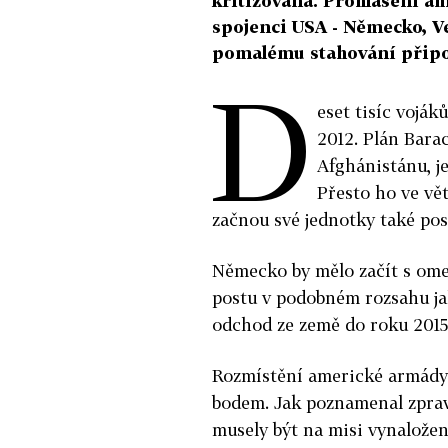
kritizována. Prohlášení a
spojenci USA - Německo, Vel
pomalému stahování připo
D
eset tisíc voják
2012. Plán Bara
Afghánistánu, je
Přesto ho ve vět
začnou své jednotky také pos
Německo by mělo začít s omez
postu v podobném rozsahu ja
odchod ze země do roku 2015
Rozmístění americké armády 
bodem. Jak poznamenal zpravo
musely být na misi vynalože