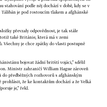
 stahování podle něj dochází v době, kdy se v
- Tálibán je pod rostoucím tlakem a afghánské
složky převzaly odpovědnost, je tak stále
totiž také Británie, která má v zemi
ů. Všechny je chce zpátky do vlasti postupně
nistánu bojovat žádní britští vojáci," sdělil
on. Ministr zahraničí William Hague zároveň
jili do předběžných rozhovorů s afghánským
 prohlásit, že ke kontaktům dochází a že Velká
oruje je," řekl.