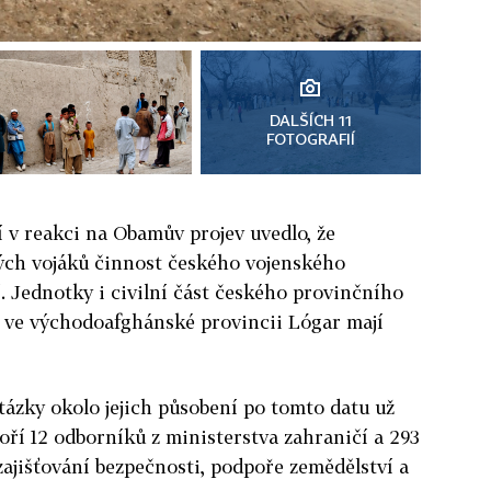
DALŠÍCH 11
FOTOGRAFIÍ
 v reakci na Obamův projev uvedlo, že
ých vojáků činnost českého vojenského
 Jednotky i civilní část českého provinčního
 ve východoafghánské provincii Lógar mají
tázky okolo jejich působení po tomto datu už
voří 12 odborníků z ministerstva zahraničí a 293
zajišťování bezpečnosti, podpoře zemědělství a