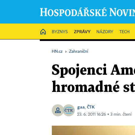
ZPRÁVY
HOME
BYZNYS
NÁZORY
TECH
HN.cz
›
Zahraniční
Spojenci Ame
hromadné st
gaa
ČTK
,
23. 6. 2011 16:26 ▪ 3 min. čtení