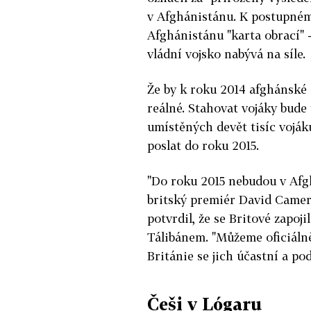
v Afghánistánu. K postupnému
Afghánistánu "karta obrací" 
vládní vojsko nabývá na síle.
Že by k roku 2014 afghánské 
reálné. Stahovat vojáky bude 
umístěných devět tisíc voják
poslat do roku 2015.
"Do roku 2015 nebudou v Afghá
britský premiér David Camer
potvrdil, že se Britové zapo
Tálibánem. "Můžeme oficiálně
Británie se jich účastní a podp
Češi v Lógaru