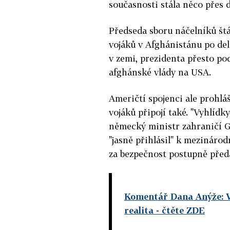
současnosti stála něco přes 
Předseda sboru náčelníků štá
vojáků v Afghánistánu po del
v zemi, prezidenta přesto podp
afghánské vlády na USA.
Američtí spojenci ale prohláš
vojáků připojí také. "Vyhlídk
německý ministr zahraničí G
"jasně přihlásil" k mezináro
za bezpečnost postupně pře
Komentář Dana Anýže: V
realita
- čtěte ZDE