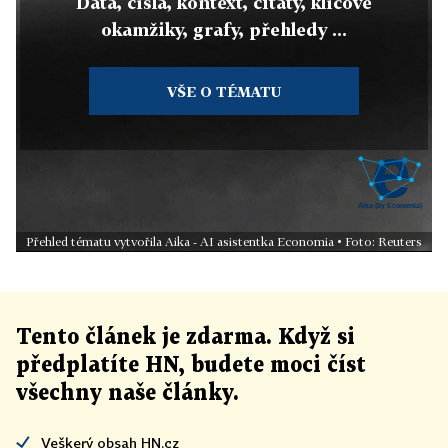
Data, čísla, kontext, citáty, klíčové
okamžiky, grafy, přehledy ...
VŠE O TÉMATU
Přehled tématu vytvořila Aika - AI asistentka Economia • Foto: Reuters
Tento článek
je
zdarma. Když si
předplatíte HN, budete moci číst
všechny naše články
.
Veškerý obsah HN.cz