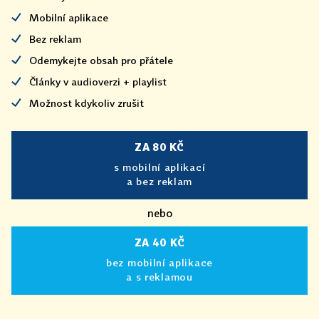
Mobilní aplikace
Bez reklam
Odemykejte obsah pro přátele
Články v audioverzi + playlist
Možnost kdykoliv zrušit
ZA 80 KČ
s mobilní aplikací
a bez reklam
nebo
ZA 40 KČ
bez mobilní aplikace
a s reklamou