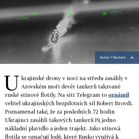
Autor ▪
Reuters
U
krajinské drony v noci na středu zasáhly v
Azovském moři devět tankerů takzvané
ruské stínové flotily. Na síti Telegram to
oznámil
velitel ukrajinských bezpilotních sil Robert Brovdi.
Poznamenal také, že za posledních 72 hodin
Ukrajinci zasáhli takových tankerů 19, jedno
nákladní plavidlo a jeden trajekt. Jako stínová
flotila se označují lodě, které Rusko využívá k