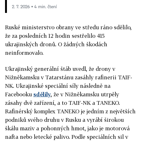
2. 7. 2026 ▪ 4 min. čtení
Ruské ministerstvo obrany ve středu ráno sdělilo,
že za posledních 12 hodin sestřelilo 415
ukrajinských dronů. O žádných škodách
neinformovalo.
Ukrajinský generální štáb uvedl, že drony v
Nižněkamsku v Tatarstánu zasáhly rafinerii TAIF-
NK. Ukrajinské speciální síly následně na
Facebooku
sdělily
, že v Nižněkamsku utrpěly
zásahy dvě zařízení, a to TAIF-NK a TANEKO.
Rafinérský komplex TANEKO je jedním z největších
podniků svého druhu v Rusku a vyrábí širokou
škálu maziv a pohonných hmot, jako je motorová
nafta nebo letecké palivo. Podle speciálních sil v