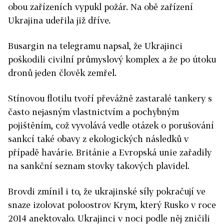
obou zařízeních vypukl požár. Na obě zařízení
Ukrajina udeřila již dříve.
Busargin na telegramu napsal, že Ukrajinci
poškodili civilní průmyslový komplex a že po útoku
dronů jeden člověk zemřel.
Stínovou flotilu tvoří převážně zastaralé tankery s
často nejasným vlastnictvím a pochybným
pojištěním, což vyvolává vedle otázek o porušování
sankcí také obavy z ekologických následků v
případě havárie. Británie a Evropská unie zařadily
na sankční seznam stovky takových plavidel.
Brovdi zmínil i to, že ukrajinské síly pokračují ve
snaze izolovat poloostrov Krym, který Rusko v roce
2014 anektovalo. Ukrajinci v noci podle něj zničili