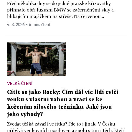
Před několika dny se do jedné pražské křižovatky
přihnalo obří luxusní BMW se začerněnými skly a
blikajícím majáčkem na střeše. Na červenou...
4. 8. 2026 ▪ 6 min. čtení
VELKÉ ČTENÍ
Cítit se jako Rocky: Čím dál víc lidí cvičí
venku s vlastní vahou a vrací se ke
kořenům silového tréninku. Jaké jsou
jeho výhody?
Zvedat těžká závaží ve fitku? Jde to i jinak. V Česku
přibývá venkovních posiloven a spolu s tím i těch, kteří