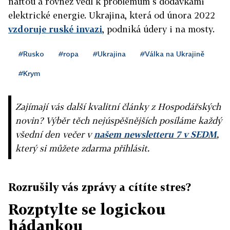
naftou a rovněž vedl k problémům s dodávkami
elektrické energie. Ukrajina, která od února 2022
vzdoruje ruské invazi
, podniká údery i na mosty.
#Rusko
#ropa
#Ukrajina
#Válka na Ukrajině
#Krym
Zajímají vás další kvalitní články z Hospodářských
novin? Výběr těch nejúspěšnějších posíláme každý
všední den večer v
našem newsletteru 7 v SEDM
,
který si můžete zdarma přihlásit.
Rozrušily vás zprávy a cítíte stres?
Rozptylte se logickou
hádankou