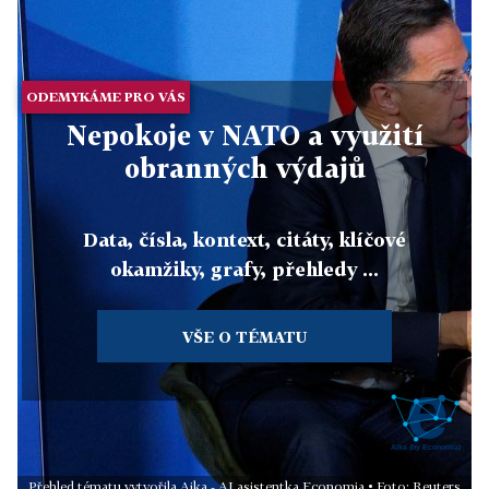
ODEMYKÁME PRO VÁS
Nepokoje v NATO a využití
obranných výdajů
Data, čísla, kontext, citáty, klíčové
okamžiky, grafy, přehledy ...
VŠE O TÉMATU
Přehled tématu vytvořila Aika - AI asistentka Economia • Foto: Reuters