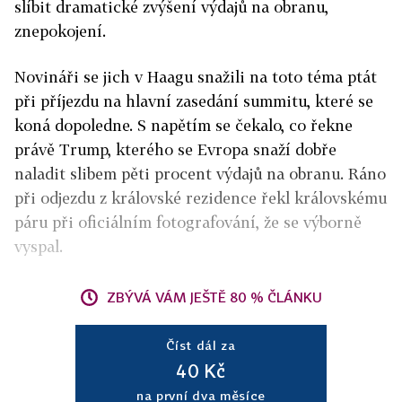
slíbit dramatické zvýšení výdajů na obranu,
znepokojení.
Novináři se jich v Haagu snažili na toto téma ptát
při příjezdu na hlavní zasedání summitu, které se
koná dopoledne. S napětím se čekalo, co řekne
právě Trump, kterého se Evropa snaží dobře
naladit slibem pěti procent výdajů na obranu. Ráno
při odjezdu z královské rezidence řekl královskému
páru při oficiálním fotografování, že se výborně
vyspal.
ZBÝVÁ VÁM JEŠTĚ 80 % ČLÁNKU
Číst dál za
40 Kč
na první dva měsíce