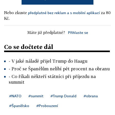
Nebo zkuste
za 80
předplatné bez reklam a s mobilní aplikací
Kč.
Máte již předplatné?
Přihlaste se
Co se dočtete dál
- V jaké náladě přijel Trump do Haagu
- Proč se Španělům nelíbí pět procent na obranu
- Co říkali někteří státníci při příjezdu na
summit
#NATO
#summit
#Trump Donald
#obrana
#Španělsko
#Probouzení