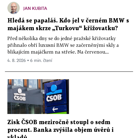
JAN KUBITA
Hledá se papaláš. Kdo jel v černém BMW s
majákem skrze „Turkovu“ křižovatku?
Před několika dny se do jedné pražské křižovatky
přihnalo obří luxusní BMW se začerněnými skly a
blikajícím majáčkem na střeše. Na červenou...
4. 8. 2026 ▪ 6 min. čtení
Zisk ČSOB meziročně stoupl o sedm
procent. Banka zvýšila objem úvěrů i
vkladů