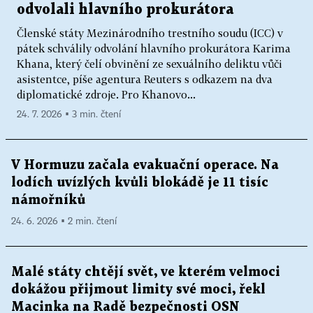
odvolali hlavního prokurátora
Členské státy Mezinárodního trestního soudu (ICC) v
pátek schválily odvolání hlavního prokurátora Karima
Khana, který čelí obvinění ze sexuálního deliktu vůči
asistentce, píše agentura Reuters s odkazem na dva
diplomatické zdroje. Pro Khanovo...
24. 7. 2026 ▪ 3 min. čtení
V Hormuzu začala evakuační operace. Na
lodích uvízlých kvůli blokádě je 11 tisíc
námořníků
24. 6. 2026 ▪ 2 min. čtení
Malé státy chtějí svět, ve kterém velmoci
dokážou přijmout limity své moci, řekl
Macinka na Radě bezpečnosti OSN