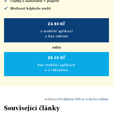
Články v audioverzi + playlist
Možnost kdykoliv zrušit
ZA 80 KČ
s mobilní aplikací
a bez reklam
nebo
ZA 40 KČ
bez mobilní aplikace
a s reklamou
|
Předplatné HN+ je zcela bez reklam.
Související články