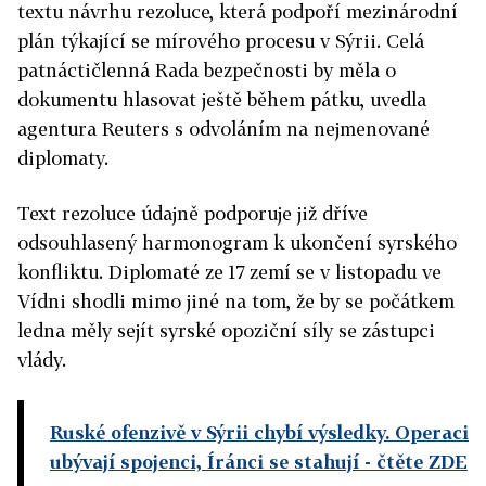
textu návrhu rezoluce, která podpoří mezinárodní
plán týkající se mírového procesu v Sýrii. Celá
patnáctičlenná Rada bezpečnosti by měla o
dokumentu hlasovat ještě během pátku, uvedla
agentura Reuters s odvoláním na nejmenované
diplomaty.
Text rezoluce údajně podporuje již dříve
odsouhlasený harmonogram k ukončení syrského
konfliktu. Diplomaté ze 17 zemí se v listopadu ve
Vídni shodli mimo jiné na tom, že by se počátkem
ledna měly sejít syrské opoziční síly se zástupci
vlády.
Ruské ofenzivě v Sýrii chybí výsledky. Operaci
ubývají spojenci, Íránci se stahují
- čtěte ZDE