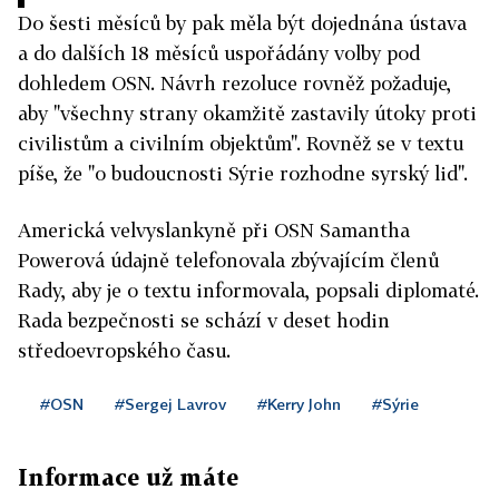
Do šesti měsíců by pak měla být dojednána ústava
a do dalších 18 měsíců uspořádány volby pod
dohledem OSN. Návrh rezoluce rovněž požaduje,
aby "všechny strany okamžitě zastavily útoky proti
civilistům a civilním objektům". Rovněž se v textu
píše, že "o budoucnosti Sýrie rozhodne syrský lid".
Americká velvyslankyně při OSN Samantha
Powerová údajně telefonovala zbývajícím členů
Rady, aby je o textu informovala, popsali diplomaté.
Rada bezpečnosti se schází v deset hodin
středoevropského času.
#OSN
#Sergej Lavrov
#Kerry John
#Sýrie
Informace už máte