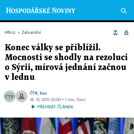
HN.cz
›
Zahraniční
Konec války se přiblížil.
Mocnosti se shodly na rezoluci
o Sýrii, mírová jednání začnou
v lednu
ČTK
bus
,
18. 12. 2015 22:00 ▪ 1 min. čtení
PŘEHRÁT ČLÁNEK