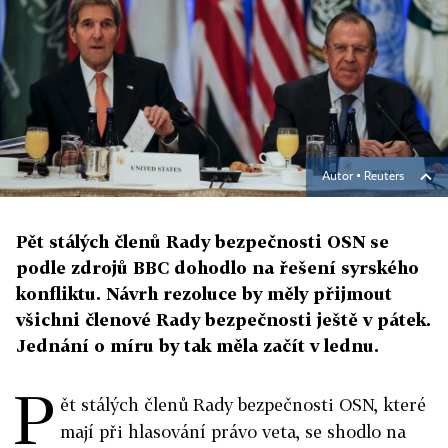
Autor ▪
Reuters
Pět stálých členů Rady bezpečnosti OSN se
podle zdrojů BBC dohodlo na řešení syrského
konfliktu. Návrh rezoluce by měly přijmout
všichni členové Rady bezpečnosti ještě v pátek.
Jednání o míru by tak měla začít v lednu.
P
ět stálých členů Rady bezpečnosti OSN, které
mají při hlasování právo veta, se shodlo na