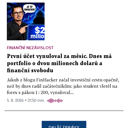
FINANČNÍ NEZÁVISLOST
První účet vynuloval za měsíc. Dnes má
portfolio o dvou milionech dolarů a
finanční svobodu
Jakub z blogu FinHacker začal investiční cestu opačně,
než by dnes radil začátečníkům: jako student vletěl na
forex s pákou 1 : 200, vynuloval...
5. 8. 2026 ▪ 21:50 min.
DALŠÍ ZPRÁVY