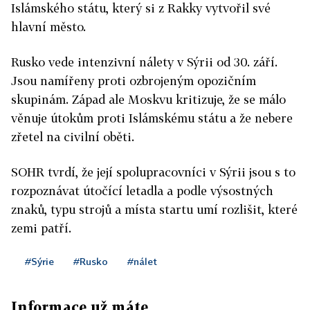
Islámského státu, který si z Rakky vytvořil své
hlavní město.
Rusko vede intenzivní nálety v Sýrii od 30. září.
Jsou namířeny proti ozbrojeným opozičním
skupinám. Západ ale Moskvu kritizuje, že se málo
věnuje útokům proti Islámskému státu a že nebere
zřetel na civilní oběti.
SOHR tvrdí, že její spolupracovníci v Sýrii jsou s to
rozpoznávat útočící letadla a podle výsostných
znaků, typu strojů a místa startu umí rozlišit, které
zemi patří.
#Sýrie
#Rusko
#nálet
Informace už máte