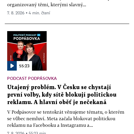
organizovaný těmi, kterými slavný...
7. 8. 2026 ▪ 4 min. čtení
55:23
PODCAST PODPÁSOVKA
Utajený problém. V Česku se chystají
první volby, kdy sítě blokují politickou
reklamu. A hlavní oběť je nečekaná
V Podpásovce se tentokrát věnujeme tématu, o kterém
se vůbec nemluví. Meta začala blokovat politickou
reklamu na Facebooku a Instagramu a...
7. 8. 2026 ▪ 55:23 min.