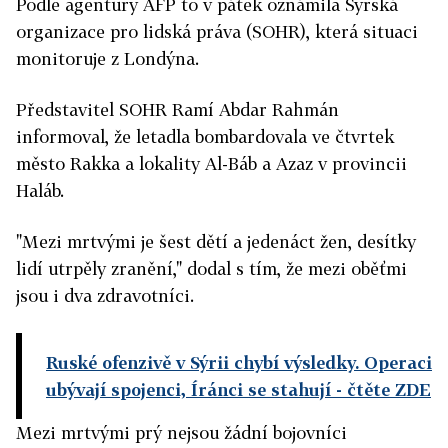
Podle agentury AFP to v pátek oznámila Syrská
organizace pro lidská práva (SOHR), která situaci
monitoruje z Londýna.
Představitel SOHR Ramí Abdar Rahmán
informoval, že letadla bombardovala ve čtvrtek
město Rakka a lokality Al-Báb a Azaz v provincii
Haláb.
"Mezi mrtvými je šest dětí a jedenáct žen, desítky
lidí utrpěly zranění," dodal s tím, že mezi oběťmi
jsou i dva zdravotníci.
Ruské ofenzivě v Sýrii chybí výsledky. Operaci
ubývají spojenci, Íránci se stahují
- čtěte ZDE
Mezi mrtvými prý nejsou žádní bojovníci