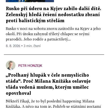
Rusko při úderu na Kyjev zabilo další dítě.
Zelenskyj hledá řešení nedostatku zbraní
proti balistickým střelám
Rusko v noci na sobotu znovu zaútočilo na Kyjev a jeho
okolí. Při útoku zahynul tříletý chlapec se svými
prarodiči. Jeho rodiče a patnáctiletý...
8. 8. 2026 ▪ 3 min. čtení
PETR HONZEJK
„Prolhaný hlupák v čele nemyslícího
stáda“. Proč Milana Knížáka oslavuje
vláda vedená mužem, kterým umělec
opovrhoval
Někteří říkají, že to byl poslední happening Milana
Knížáka. A něco na tom je. Pohřeb se státními poctami