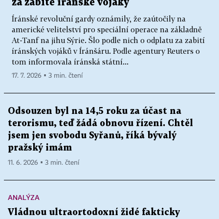
za zabité íránské vojáky
Íránské revoluční gardy oznámily, že zaútočily na
americké velitelství pro speciální operace na základně
At-Tanf na jihu Sýrie. Šlo podle nich o odplatu za zabití
íránských vojáků v Íránšáru. Podle agentury Reuters o
tom informovala íránská státní...
17. 7. 2026 ▪ 3 min. čtení
Odsouzen byl na 14,5 roku za účast na
terorismu, teď žádá obnovu řízení. Chtěl
jsem jen svobodu Syřanů, říká bývalý
pražský imám
11. 6. 2026 ▪ 3 min. čtení
ANALÝZA
Vládnou ultraortodoxní židé fakticky