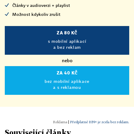
Články v audioverzi + playlist
Možnost kdykoliv zrušit
ZA 80 KČ
s mobilní aplikací
a bez reklam
nebo
ZA 40 KČ
bez mobilní aplikace
a s reklamou
|
Předplatné HN+ je zcela bez reklam.
Související články