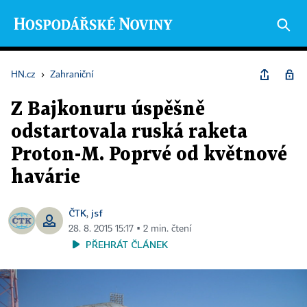
HN.cz
›
Zahraniční
Z Bajkonuru úspěšně
odstartovala ruská raketa
Proton-M. Poprvé od květnové
havárie
ČTK
jsf
,
28. 8. 2015 15:17 ▪ 2 min. čtení
PŘEHRÁT ČLÁNEK