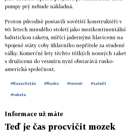
pumpy prý nebude nákladná.
Proton původně postavili sovětští konstruktéři v
60. letech minulého století jako mezikontinentální
balistickou raketu, mířící jadernými hlavicemi na
Spojené státy coby úhlavního nepřítele za studené
války. Komerční lety těchto těžkých nosných raket
s družicemi do vesmíru nyní obstarává rusko-
americká společnost.
#Kazachstán
#Rusko
#vesmír
#satelit
#raketa
Informace už máte
Teď je čas procvičit mozek