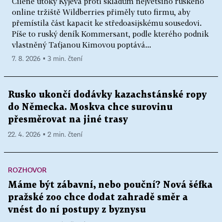
Cílené útoky Kyjeva proti skladům největšího ruského
online tržiště Wildberries přiměly tuto firmu, aby
přemístila část kapacit ke středoasijskému sousedovi.
Píše to ruský deník Kommersant, podle kterého podnik
vlastněný Taťjanou Kimovou poptává...
7. 8. 2026 ▪ 3 min. čtení
Rusko ukončí dodávky kazachstánské ropy
do Německa. Moskva chce surovinu
přesměrovat na jiné trasy
22. 4. 2026 ▪ 2 min. čtení
ROZHOVOR
Máme být zábavní, nebo pouční? Nová šéfka
pražské zoo chce dodat zahradě směr a
vnést do ní postupy z byznysu