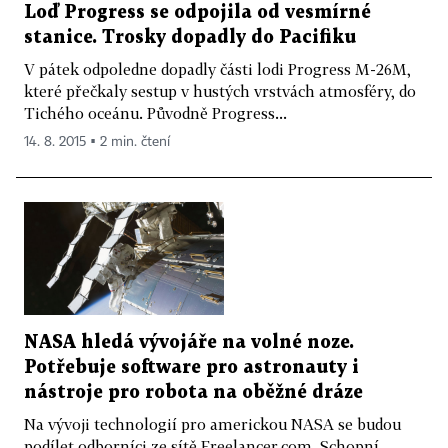
Loď Progress se odpojila od vesmírné
stanice. Trosky dopadly do Pacifiku
V pátek odpoledne dopadly části lodi Progress M-26M,
které přečkaly sestup v hustých vrstvách atmosféry, do
Tichého oceánu. Původně Progress...
14. 8. 2015 ▪ 2 min. čtení
NASA hledá vývojáře na volné noze.
Potřebuje software pro astronauty i
nástroje pro robota na oběžné dráze
Na vývoji technologií pro americkou NASA se budou
podílet odborníci ze sítě Freelancer.com. Schopní