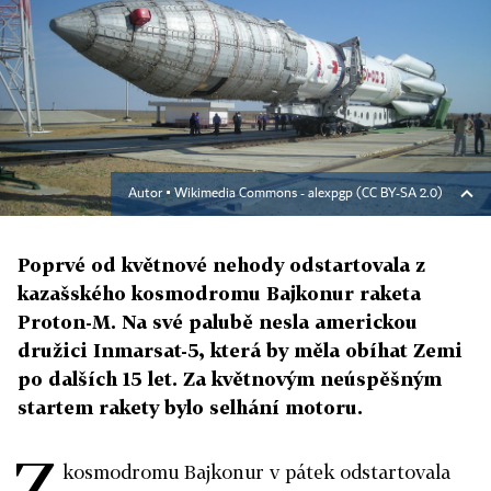
Autor ▪
Wikimedia Commons - alexpgp (CC BY-SA 2.0)
Poprvé od květnové nehody odstartovala z
kazašského kosmodromu Bajkonur raketa
Proton-M. Na své palubě nesla americkou
družici Inmarsat-5, která by měla obíhat Zemi
po dalších 15 let. Za květnovým neúspěšným
startem rakety bylo selhání motoru.
Z
kosmodromu Bajkonur v pátek odstartovala