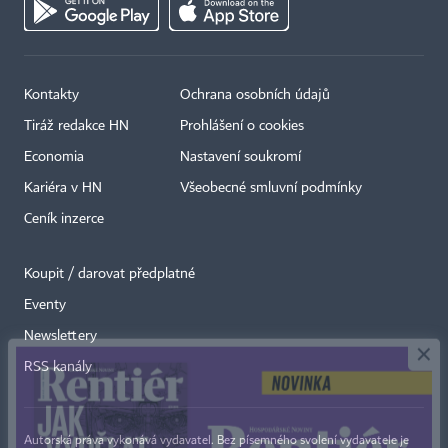
Kontakty
Ochrana osobních údajů
Tiráž redakce HN
Prohlášení o cookies
Economia
Nastavení soukromí
Kariéra v HN
Všeobecné smluvní podmínky
Ceník inzerce
Koupit / darovat předplatné
Eventy
×
Newslettery
RSS kanály
Autorská práva vykonává vydavatel. Bez písemného svolení vydavatele je