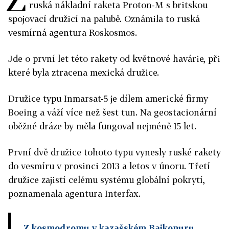
ruská nákladní raketa Proton-M s britskou
spojovací družicí na palubě. Oznámila to ruská
vesmírná agentura Roskosmos.
Jde o první let této rakety od květnové havárie, při
které byla ztracena mexická družice.
Družice typu Inmarsat-5 je dílem americké firmy
Boeing a váží více než šest tun. Na geostacionární
oběžné dráze by měla fungoval nejméně 15 let.
První dvě družice tohoto typu vynesly ruské rakety
do vesmíru v prosinci 2013 a letos v únoru. Třetí
družice zajistí celému systému globální pokrytí,
poznamenala agentura Interfax.
Z kosmodromu v kazašském Bajkonuru