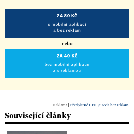
ZA 80 KČ
s mobilní aplikací
a bez reklam
nebo
ZA 40 KČ
bez mobilní aplikace
a s reklamou
|
Předplatné HN+ je zcela bez reklam.
Související články