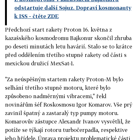
odstartuje další Sojuz. Dopraví kosmonauty
k ISS
- čtěte ZDE
Předchozí start rakety Proton 16. května z
kazašského kosmodromu Bajkonur skončil zhruba
po deseti minutách letu havárií. Stalo se to krátce
před oddělením třetího stupně rakety od části s
mexickou družicí MexSat-1.
"Za neúspěšným startem rakety Proton-M bylo
selhání třetího stupně motoru, které bylo
způsobeno nadměrnými vibracemi," řekl
novinářům šéf Roskosmosu Igor Komarov. Vše prý
zavinil špatný a zastaralý typ pumpy motoru.
Komarovův zástupce Alexandr Ivanov vysvětlil, že
potíže se týkají rotoru turbočerpadla, respektive
jeho hřídele. Úprava projektu problematické části