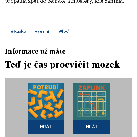
propadla zpět do zemské atmosféry, kde zanikla.
#Rusko
#vesmír
#loď
Informace už máte
Teď je čas procvičit mozek
HRÁT
HRÁT