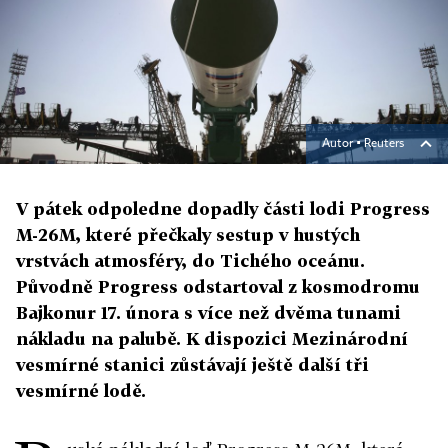
Autor ▪
Reuters
V pátek odpoledne dopadly části lodi Progress
M-26M, které přečkaly sestup v hustých
vrstvách atmosféry, do Tichého oceánu.
Původně Progress odstartoval z kosmodromu
Bajkonur 17. února s více než dvěma tunami
nákladu na palubě. K dispozici Mezinárodní
vesmírné stanici zůstávají ještě další tři
vesmírné lodě.