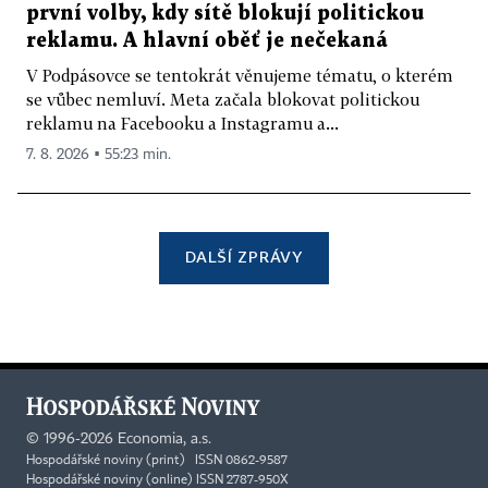
první volby, kdy sítě blokují politickou
reklamu. A hlavní oběť je nečekaná
V Podpásovce se tentokrát věnujeme tématu, o kterém
se vůbec nemluví. Meta začala blokovat politickou
reklamu na Facebooku a Instagramu a...
7. 8. 2026 ▪ 55:23 min.
DALŠÍ ZPRÁVY
©
1996-2026
Economia, a.s.
Hospodářské noviny (print) ISSN 0862-9587
Hospodářské noviny (online) ISSN 2787-950X