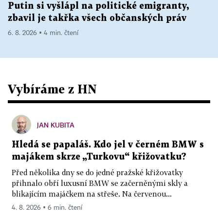
Putin si vyšlápl na politické emigranty,
zbavil je takřka všech občanských práv
6. 8. 2026 ▪ 4 min. čtení
Vybíráme z HN
JAN KUBITA
Hledá se papaláš. Kdo jel v černém BMW s
majákem skrze „Turkovu“ křižovatku?
Před několika dny se do jedné pražské křižovatky
přihnalo obří luxusní BMW se začerněnými skly a
blikajícím majáčkem na střeše. Na červenou...
4. 8. 2026 ▪ 6 min. čtení