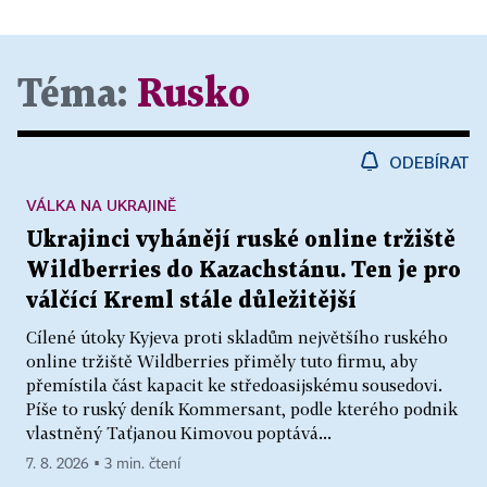
Téma:
Rusko
ODEBÍRAT
VÁLKA NA UKRAJINĚ
Ukrajinci vyhánějí ruské online tržiště
Wildberries do Kazachstánu. Ten je pro
válčící Kreml stále důležitější
Cílené útoky Kyjeva proti skladům největšího ruského
online tržiště Wildberries přiměly tuto firmu, aby
přemístila část kapacit ke středoasijskému sousedovi.
Píše to ruský deník Kommersant, podle kterého podnik
vlastněný Taťjanou Kimovou poptává...
7. 8. 2026 ▪ 3 min. čtení