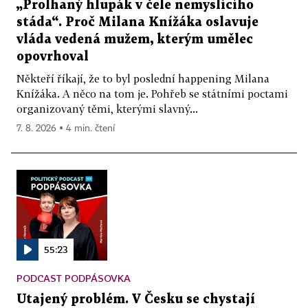
„Prolhaný hlupák v čele nemyslícího
stáda“. Proč Milana Knížáka oslavuje
vláda vedená mužem, kterým umělec
opovrhoval
Někteří říkají, že to byl poslední happening Milana
Knížáka. A něco na tom je. Pohřeb se státními poctami
organizovaný těmi, kterými slavný...
7. 8. 2026 ▪ 4 min. čtení
55:23
PODCAST PODPÁSOVKA
Utajený problém. V Česku se chystají