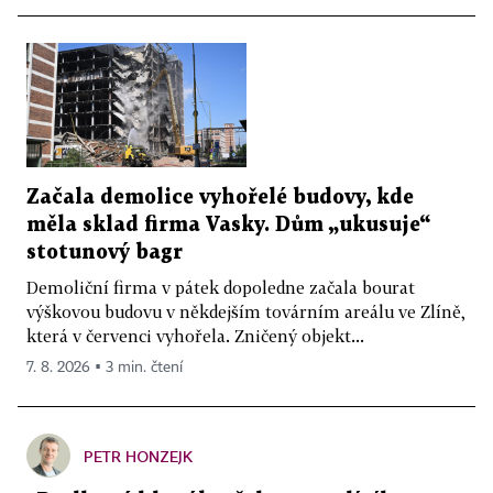
Začala demolice vyhořelé budovy, kde
měla sklad firma Vasky. Dům „ukusuje“
stotunový bagr
Demoliční firma v pátek dopoledne začala bourat
výškovou budovu v někdejším továrním areálu ve Zlíně,
která v červenci vyhořela. Zničený objekt...
7. 8. 2026 ▪ 3 min. čtení
PETR HONZEJK