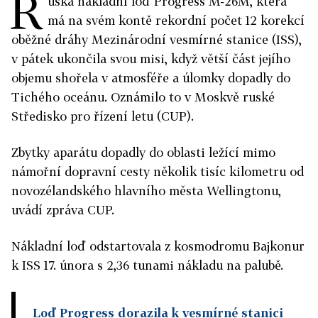
R
uská nákladní loď Progress M-26M, která
má na svém kontě rekordní počet 12 korekcí
oběžné dráhy Mezinárodní vesmírné stanice (ISS),
v pátek ukončila svou misi, když větší část jejího
objemu shořela v atmosféře a úlomky dopadly do
Tichého oceánu. Oznámilo to v Moskvě ruské
Středisko pro řízení letu (CUP).
Zbytky aparátu dopadly do oblasti ležící mimo
námořní dopravní cesty několik tisíc kilometru od
novozélandského hlavního města Wellingtonu,
uvádí zpráva CUP.
Nákladní loď odstartovala z kosmodromu Bajkonur
k ISS 17. února s 2,36 tunami nákladu na palubě.
Loď Progress dorazila k vesmírné stanici