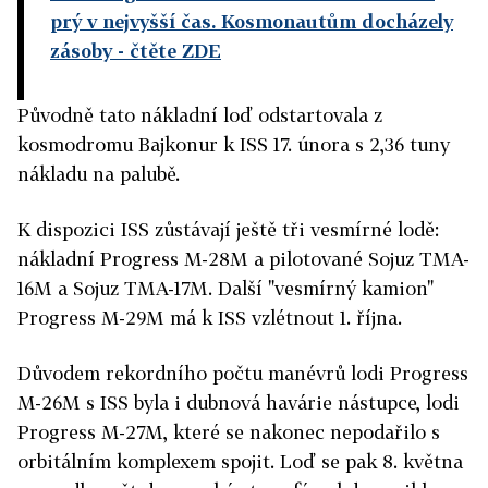
prý v nejvyšší čas. Kosmonautům docházely
zásoby
- čtěte ZDE
Původně tato nákladní loď odstartovala z
kosmodromu Bajkonur k ISS 17. února s 2,36 tuny
nákladu na palubě.
K dispozici ISS zůstávají ještě tři vesmírné lodě:
nákladní Progress M-28M a pilotované Sojuz TMA-
16M a Sojuz TMA-17M. Další "vesmírný kamion"
Progress M-29M má k ISS vzlétnout 1. října.
Důvodem rekordního počtu manévrů lodi Progress
M-26M s ISS byla i dubnová havárie nástupce, lodi
Progress M-27M, které se nakonec nepodařilo s
orbitálním komplexem spojit. Loď se pak 8. května