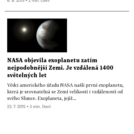
6. 8. 2015 ▪ 2 min. čtení
NASA objevila exoplanetu zatím
nejpodobnější Zemi. Je vzdálená 1400
světelných let
Vědci amerického úřadu NASA našli první exoplanetu,
která je srovnatelná se Zemí velikostí i vzdáleností od
svého Slunce. Exoplaneta, jejíž...
23. 7. 2015 ▪ 3 min. čtení