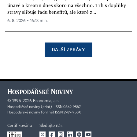
únavě a kreatin dnes skoro na všechno. Trh s doplňky
stravy slibuje řadu benefitů, ale které z...
6. 8. 2026 ▪ 16:13 min.
DALŠÍ ZPRÁVY
©
1996-2026
Economia, a.s.
Hospodářské noviny (print) ISSN 0862-9587
Hospodářské noviny (online) ISSN 2787-950X
Certifikováno
Sledujte nás