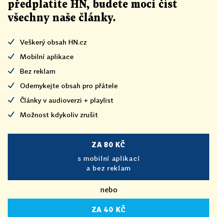
předplatíte HN, budete moci číst
všechny naše články
.
Veškerý obsah HN.cz
Mobilní aplikace
Bez reklam
Odemykejte obsah pro přátele
Články v audioverzi + playlist
Možnost kdykoliv zrušit
ZA 80 KČ
s mobilní aplikací
a bez reklam
nebo
ZA 40 KČ