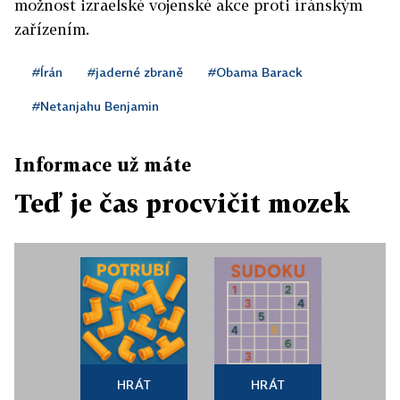
možnost izraelské vojenské akce proti íránským
zařízením.
#Írán
#jaderné zbraně
#Obama Barack
#Netanjahu Benjamin
Informace už máte
Teď je čas procvičit mozek
HRÁT
HRÁT