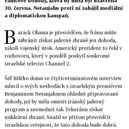
rámcové dohody, která by měla být uzavřena
30. června. Netanjahu proti ní zahájil mediální
a diplomatickou kampaň.
B
arack Obama je přesvědčen, že Íránu může
zabránit získat jaderné zbraně jen dohoda,
nikoli vojenský útok. Americký prezident to řekl v
rozhovoru, který v pondělí poskytl soukromé
izraelské televizi Channel 2.
Šéf Bílého domu ve čtyřicetiminutovém interview
mluvil o svých neshodách s izraelským premiérem
Benjaminem Netanjahuem ohledně připravované
dohody, jež by měla omezit íránský jaderný
program a znemožnit tak Teheránu získat
nukleární zbraně. Snažil se přitom přesvědčit
izraelskou veřejnost, že tato dohoda bude dobrá.