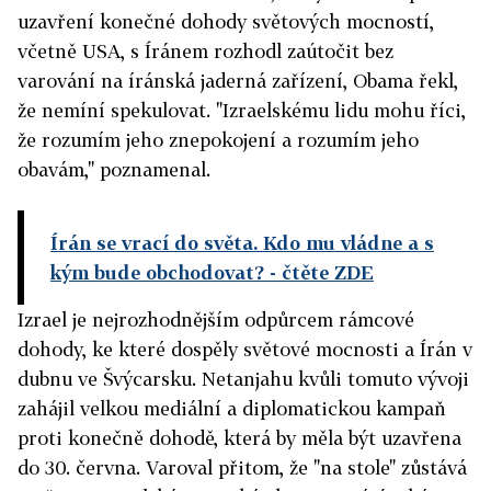
uzavření konečné dohody světových mocností,
včetně USA, s Íránem rozhodl zaútočit bez
varování na íránská jaderná zařízení, Obama řekl,
že nemíní spekulovat. "Izraelskému lidu mohu říci,
že rozumím jeho znepokojení a rozumím jeho
obavám," poznamenal.
Írán se vrací do světa. Kdo mu vládne a s
kým bude obchodovat?
- čtěte ZDE
Izrael je nejrozhodnějším odpůrcem rámcové
dohody, ke které dospěly světové mocnosti a Írán v
dubnu ve Švýcarsku. Netanjahu kvůli tomuto vývoji
zahájil velkou mediální a diplomatickou kampaň
proti konečně dohodě, která by měla být uzavřena
do 30. června. Varoval přitom, že "na stole" zůstává