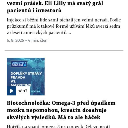
vezmi prášek. Eli Lilly má svatý grál
pacientů i investorů
Injekce si běžní lidé sami píchají jen velmi neradi. Podle
průzkumů má k takové formě užívání léků averzi sedm
z deseti amerických pacientů....
6. 8. 2026 ▪ 4 min. čtení
16:13
Biotechnoložka: Omega-3 před úpadkem
mozku nepomohou, kreatin dosahuje
skvělých výsledků. Má to ale háček
Hořčík na spaní, omega-3 pro mozek, železo proti