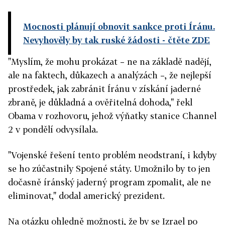
Mocnosti plánují obnovit sankce proti Íránu.
Nevyhověly by tak ruské žádosti
- čtěte ZDE
"Myslím, že mohu prokázat – ne na základě nadějí,
ale na faktech, důkazech a analýzách –, že nejlepší
prostředek, jak zabránit Íránu v získání jaderné
zbraně, je důkladná a ověřitelná dohoda," řekl
Obama v rozhovoru, jehož výňatky stanice Channel
2 v pondělí odvysílala.
"Vojenské řešení tento problém neodstraní, i kdyby
se ho zúčastnily Spojené státy. Umožnilo by to jen
dočasně íránský jaderný program zpomalit, ale ne
eliminovat," dodal americký prezident.
Na otázku ohledně možnosti, že by se Izrael po