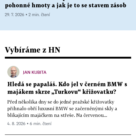
pohonné hmoty a jak je to se stavem zásob
29. 7. 2026 ▪ 2 min. čtení
Vybíráme z HN
JAN KUBITA
Hledá se papaláš. Kdo jel v černém BMW s
majákem skrze „Turkovu“ křižovatku?
Před několika dny se do jedné pražské křižovatky
přihnalo obří luxusní BMW se začerněnými skly a
blikajícím majáčkem na střeše. Na červenou...
4. 8. 2026 ▪ 6 min. čtení