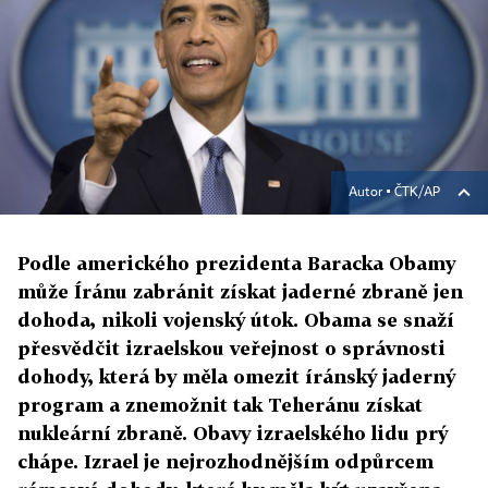
Autor ▪
ČTK/AP
Podle amerického prezidenta Baracka Obamy
může Íránu zabránit získat jaderné zbraně jen
dohoda, nikoli vojenský útok. Obama se snaží
přesvědčit izraelskou veřejnost o správnosti
dohody, která by měla omezit íránský jaderný
program a znemožnit tak Teheránu získat
nukleární zbraně. Obavy izraelského lidu prý
chápe. Izrael je nejrozhodnějším odpůrcem