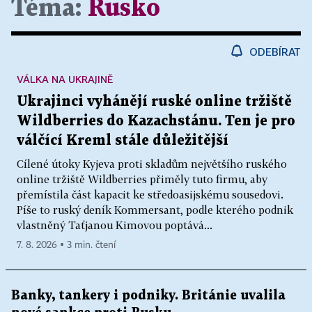
Téma:
Rusko
ODEBÍRAT
VÁLKA NA UKRAJINĚ
Ukrajinci vyhánějí ruské online tržiště
Wildberries do Kazachstánu. Ten je pro
válčící Kreml stále důležitější
Cílené útoky Kyjeva proti skladům největšího ruského
online tržiště Wildberries přiměly tuto firmu, aby
přemístila část kapacit ke středoasijskému sousedovi.
Píše to ruský deník Kommersant, podle kterého podnik
vlastněný Taťjanou Kimovou poptává...
7. 8. 2026 ▪ 3 min. čtení
Banky, tankery i podniky. Británie uvalila