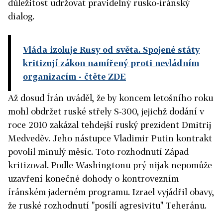
důležitost udržovat pravidelný rusko-íránský
dialog.
Vláda izoluje Rusy od světa. Spojené státy
kritizují zákon namířený proti nevládním
organizacím
- čtěte ZDE
Až dosud Írán uváděl, že by koncem letošního roku
mohl obdržet ruské střely S-300, jejichž dodání v
roce 2010 zakázal tehdejší ruský prezident Dmitrij
Medveděv. Jeho nástupce Vladimir Putin kontrakt
povolil minulý měsíc. Toto rozhodnutí Západ
kritizoval. Podle Washingtonu prý nijak nepomůže
uzavření konečné dohody o kontrovezním
íránském jaderném programu. Izrael vyjádřil obavy,
že ruské rozhodnutí "posílí agresivitu" Teheránu.