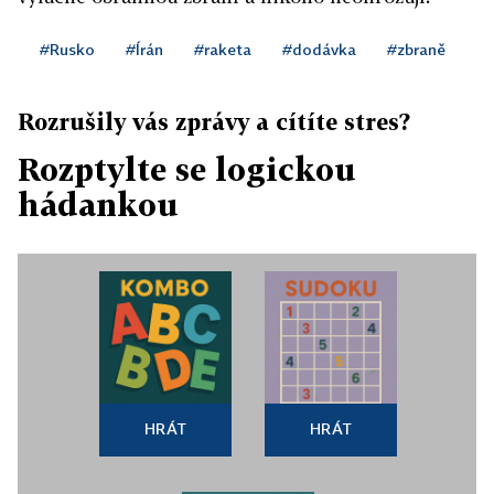
#Rusko
#Írán
#raketa
#dodávka
#zbraně
Rozrušily vás zprávy a cítíte stres?
Rozptylte se logickou
hádankou
HRÁT
HRÁT