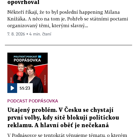
opovrhoval
Někteří říkají, že to byl poslední happening Milana
Knížáka. A něco na tom je. Pohřeb se státními poctami
organizovaný těmi, kterými slavný...
7. 8. 2026 ▪ 4 min. čtení
55:23
PODCAST PODPÁSOVKA
Utajený problém. V Česku se chystají
první volby, kdy sítě blokují politickou
reklamu. A hlavní oběť je nečekaná
V Podpásovce se tentokrát věnujeme tématu, o kterém