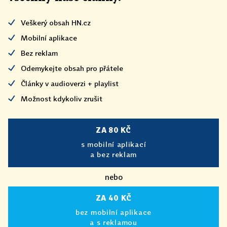
Veškerý obsah HN.cz
Mobilní aplikace
Bez reklam
Odemykejte obsah pro přátele
Články v audioverzi + playlist
Možnost kdykoliv zrušit
ZA 80 KČ
s mobilní aplikací
a bez reklam
nebo
ZA 40 KČ
bez mobilní aplikace
a s reklamou