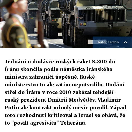
Autor ▪
archiv
Jednání o dodávce ruských raket S-300 do
Íránu skončila podle náměstka íránského
ministra zahraničí úspěšně. Ruské
ministerstvo to ale zatím nepotvrdilo. Dodání
střel do Íránu v roce 2010 zakázal tehdejší
ruský prezident Dmitrij Medvěděv. Vladimír
Putin ale kontrakt minulý měsíc povolil. Západ
toto rozhodnutí kritizoval a Izrael se obává, že
to "posílí agresivitu" Teheránu.