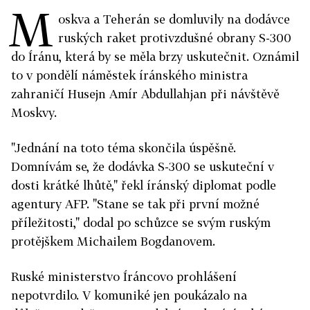
M
oskva a Teherán se domluvily na dodávce
ruských raket protivzdušné obrany S-300
do Íránu, která by se měla brzy uskutečnit. Oznámil
to v pondělí náměstek íránského ministra
zahraničí Husejn Amír Abdullahjan při návštěvě
Moskvy.
"Jednání na toto téma skončila úspěšně.
Domnívám se, že dodávka S-300 se uskuteční v
dosti krátké lhůtě," řekl íránský diplomat podle
agentury AFP. "Stane se tak při první možné
příležitosti," dodal po schůzce se svým ruským
protějškem Michailem Bogdanovem.
Ruské ministerstvo Íráncovo prohlášení
nepotvrdilo. V komuniké jen poukázalo na