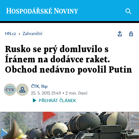
HN.cz
›
Zahraniční
Rusko se prý domluvilo s
Íránem na dodávce raket.
Obchod nedávno povolil Putin
ČTK
lhp
,
25. 5. 2015 21:49 ▪ 2 min. čtení
PŘEHRÁT ČLÁNEK