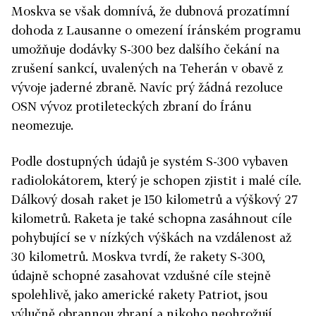
Moskva se však domnívá, že dubnová prozatímní
dohoda z Lausanne o omezení íránském programu
umožňuje dodávky S-300 bez dalšího čekání na
zrušení sankcí, uvalených na Teherán v obavě z
vývoje jaderné zbraně. Navíc prý žádná rezoluce
OSN vývoz protileteckých zbraní do Íránu
neomezuje.
Podle dostupných údajů je systém S-300 vybaven
radiolokátorem, který je schopen zjistit i malé cíle.
Dálkový dosah raket je 150 kilometrů a výškový 27
kilometrů. Raketa je také schopna zasáhnout cíle
pohybující se v nízkých výškách na vzdálenost až
30 kilometrů. Moskva tvrdí, že rakety S-300,
údajně schopné zasahovat vzdušné cíle stejně
spolehlivě, jako americké rakety Patriot, jsou
výlučně obrannou zbraní a nikoho neohrožují.