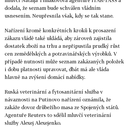
mluvčí Natalja Timakovová agentuře ITAR-TASS a
dodala, že seznam bude schválen vládním
usnesením. Neupřesnila však, kdy se tak stane.
Nařízení kromě konkrétních kroků k prosazení
zákazu vládě také ukládá, aby zároveň zajistila
dostatek zboží na trhu a nepřipustila prudký růst
cen zemědělských a potravinářských výrobků. V
případě nutnosti může seznam zakázaných položek
i dobu platnosti upravovat, dbát má ale vláda
hlavně na zvýšení domácí nabídky.
Ruská veterinární a fytosanitární služba v
návaznosti na Putinovo nařízení oznámila, že
zakáže dovoz drůbežího masa ze Spojených států.
Agentuře Reuters to sdělil mluvčí veterinární
služby Alexej Alexejenko.