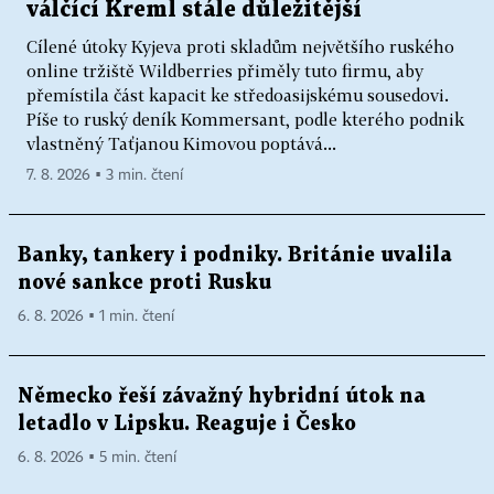
válčící Kreml stále důležitější
Cílené útoky Kyjeva proti skladům největšího ruského
online tržiště Wildberries přiměly tuto firmu, aby
přemístila část kapacit ke středoasijskému sousedovi.
Píše to ruský deník Kommersant, podle kterého podnik
vlastněný Taťjanou Kimovou poptává...
7. 8. 2026 ▪ 3 min. čtení
Banky, tankery i podniky. Británie uvalila
nové sankce proti Rusku
6. 8. 2026 ▪ 1 min. čtení
Německo řeší závažný hybridní útok na
letadlo v Lipsku. Reaguje i Česko
6. 8. 2026 ▪ 5 min. čtení