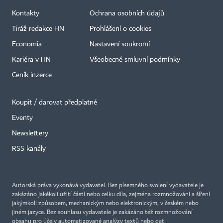
Kontakty
Ochrana osobních údajů
Tiráž redakce HN
Prohlášení o cookies
Economia
Nastavení soukromí
Kariéra v HN
Všeobecné smluvní podmínky
Ceník inzerce
Koupit / darovat předplatné
Eventy
×
Newslettery
RSS kanály
Autorská práva vykonává vydavatel. Bez písemného svolení vydavatele je
zakázáno jakékoli užití částí nebo celku díla, zejména rozmnožování a šíření
jakýmkoli způsobem, mechanickým nebo elektronickým, v českém nebo
jiném jazyce. Bez souhlasu vydavatele je zakázáno též rozmnožování
obsahu pro účely automatizované analýzy textů nebo dat