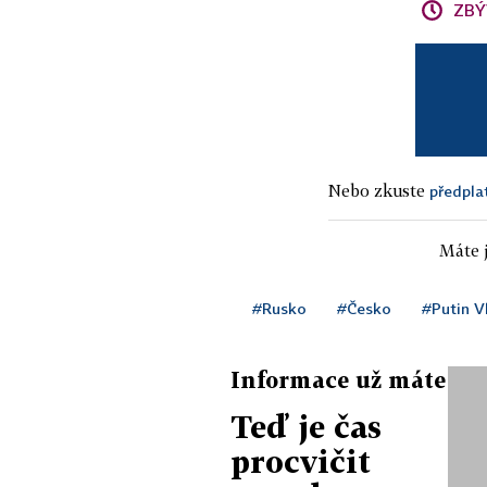
ZBÝ
Nebo zkuste
předpla
Máte j
#Rusko
#Česko
#Putin V
Informace už máte
Teď je čas
procvičit