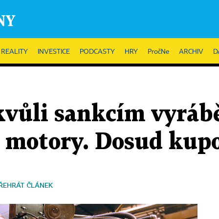
REALITY
INVESTICE
PODCASTY
HRY
PročNe
ARCHIV
D
kvůli sankcím vyrábě
é motory. Dosud kupo
ŘEHRÁT ČLÁNEK