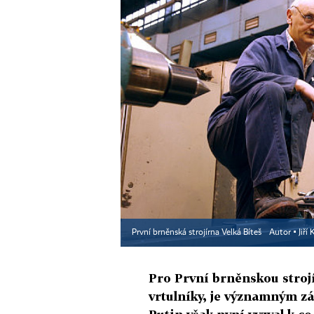
První brněnská strojírna Velká Bíteš
Autor ▪
Jiří
Pro První brněnskou strojí
vrtulníky, je významným z