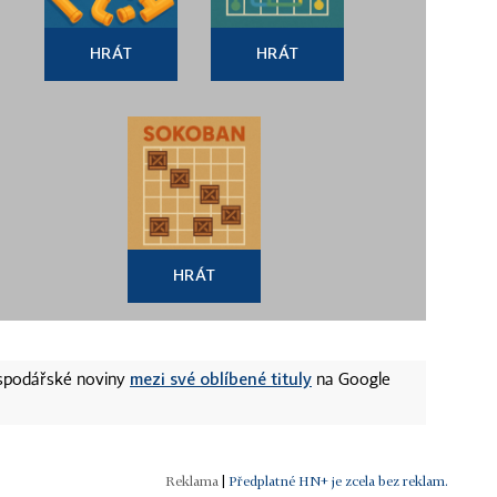
HRÁT
HRÁT
HRÁT
mezi své oblíbené tituly
ospodářské noviny
na Google
|
Předplatné HN+ je zcela bez reklam.