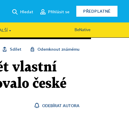
PŘEDPLATNÉ
Hledat
Přihlásit se
BeNative
ALŠÍ
Sdílet
Odemknout známému
t vlastní
valo české
ODEBÍRAT AUTORA