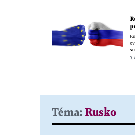
R
p
Ru
ev
sm
3. 
Téma:
Rusko