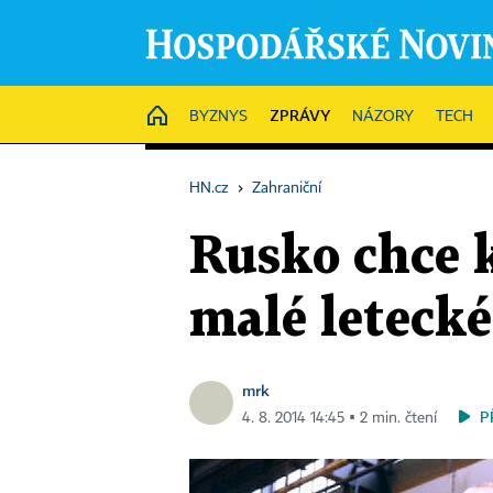
ZPRÁVY
HOME
BYZNYS
NÁZORY
TECH
HN.cz
›
Zahraniční
Rusko chce 
malé leteck
mrk
P
4. 8. 2014 14:45 ▪ 2 min. čtení