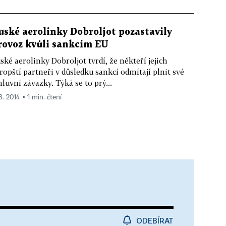
uské aerolinky Dobroljot pozastavily
rovoz kvůli sankcím EU
ské aerolinky Dobroljot tvrdí, že někteří jejich
ropští partneři v důsledku sankcí odmítají plnit své
luvní závazky. Týká se to prý...
8. 2014 ▪ 1 min. čtení
ODEBÍRAT