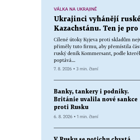
VÁLKA NA UKRAJINĚ
Ukrajinci vyhánějí ruské
Kazachstánu. Ten je pro 
Cílené útoky Kyjeva proti skladům nej
přiměly tuto firmu, aby přemístila čás
ruský deník Kommersant, podle které
poptává...
7. 8. 2026 ▪ 3 min. čtení
Banky, tankery i podniky.
Británie uvalila nové sankce
proti Rusku
6. 8. 2026 ▪ 1 min. čtení
V Rusku se potichu chystá