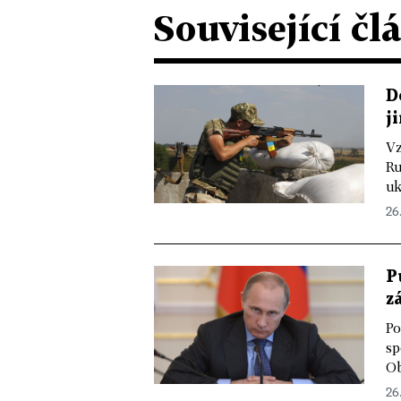
Související čl
D
j
Vz
Ru
uk
26
P
z
Po
sp
Ob
26