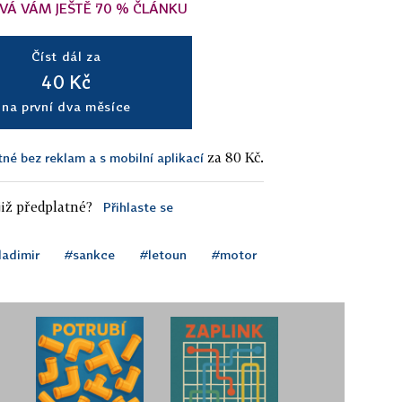
VÁ VÁM JEŠTĚ 70 % ČLÁNKU
Číst dál za
40 Kč
na první dva měsíce
za 80 Kč.
tné bez reklam a s mobilní aplikací
iž předplatné?
Přihlaste se
ladimir
#sankce
#letoun
#motor