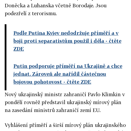
Doněcka a Luhanska včetně Borodaje. Jsou
podezřelí z terorismu.
Podle Putina Kyjev nedodržuje příměří a v
boji proti separatistům použil i děla
- čtěte
ZDE
Putin podporuje příměří na Ukrajině a chce
jednat. Zároveň ale nařídil částečnou
bojovou pohotovost
- čtěte ZDE
Nový ukrajinský ministr zahraničí Pavlo Klimkin v
pondělí rovněž představil ukrajinský mírový plán
na zasedání ministrů zahraničí zemí EU.
Vyhlášení příměří a širší mírový plán ukrajinského