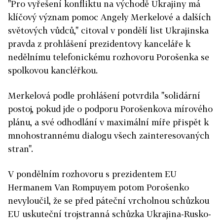
"Pro vyřešení konfliktu na východě Ukrajiny má
klíčový význam pomoc Angely Merkelové a dalších
světových vůdců," citoval v pondělí list Ukrajinska
pravda z prohlášení prezidentovy kanceláře k
nedělnímu telefonickému rozhovoru Porošenka se
spolkovou kancléřkou.
Merkelová podle prohlášení potvrdila "solidární
postoj, pokud jde o podporu Porošenkova mírového
plánu, a své odhodlání v maximální míře přispět k
mnohostrannému dialogu všech zainteresovaných
stran".
V pondělním rozhovoru s prezidentem EU
Hermanem Van Rompuyem potom Porošenko
nevyloučil, že se před páteční vrcholnou schůzkou
EU uskuteční trojstranná schůzka Ukrajina-Rusko-