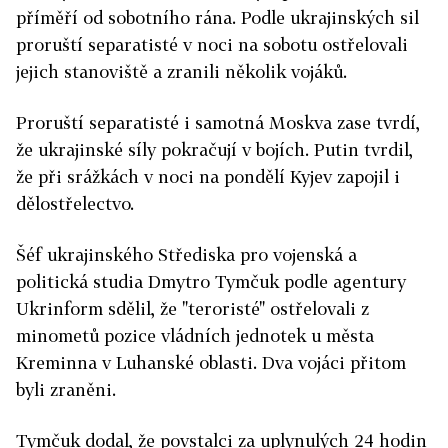
příměří od sobotního rána. Podle ukrajinských sil
proruští separatisté v noci na sobotu ostřelovali
jejich stanoviště a zranili několik vojáků.
Proruští separatisté i samotná Moskva zase tvrdí,
že ukrajinské síly pokračují v bojích. Putin tvrdil,
že při srážkách v noci na pondělí Kyjev zapojil i
dělostřelectvo.
Šéf ukrajinského Střediska pro vojenská a
politická studia Dmytro Tymčuk podle agentury
Ukrinform sdělil, že "teroristé" ostřelovali z
minometů pozice vládních jednotek u města
Kreminna v Luhanské oblasti. Dva vojáci přitom
byli zraněni.
Tymčuk dodal, že povstalci za uplynulých 24 hodin