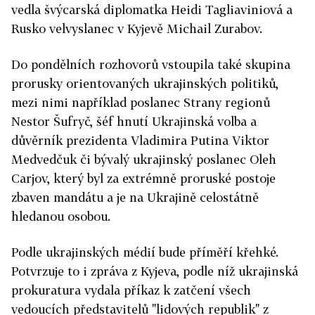
vedla švýcarská diplomatka Heidi Tagliaviniová a
Rusko velvyslanec v Kyjevě Michail Zurabov.
Do pondělních rozhovorů vstoupila také skupina
prorusky orientovaných ukrajinských politiků,
mezi nimi například poslanec Strany regionů
Nestor Šufryč, šéf hnutí Ukrajinská volba a
důvěrník prezidenta Vladimira Putina Viktor
Medvedčuk či bývalý ukrajinský poslanec Oleh
Carjov, který byl za extrémně proruské postoje
zbaven mandátu a je na Ukrajině celostátně
hledanou osobou.
Podle ukrajinských médií bude příměří křehké.
Potvrzuje to i zpráva z Kyjeva, podle níž ukrajinská
prokuratura vydala příkaz k zatčení všech
vedoucích představitelů "lidových republik" z