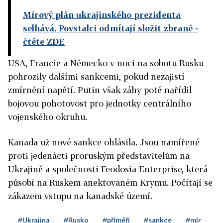
Mírový plán ukrajinského prezidenta
selhává. Povstalci odmítají složit zbraně
-
čtěte ZDE
USA, Francie a Německo v noci na sobotu Rusku
pohrozily dalšími sankcemi, pokud nezajistí
zmírnění napětí. Putin však záhy poté nařídil
bojovou pohotovost pro jednotky centrálního
vojenského okruhu.
Kanada už nové sankce ohlásila. Jsou namířené
proti jedenácti proruským představitelům na
Ukrajině a společnosti Feodosia Enterprise, která
působí na Ruskem anektovaném Krymu. Počítají se
zákazem vstupu na kanadské území.
#Ukrajina
#Rusko
#příměří
#sankce
#mír