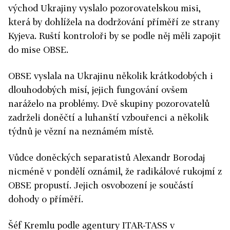
východ Ukrajiny vyslalo pozorovatelskou misi,
která by dohlížela na dodržování příměří ze strany
Kyjeva. Ruští kontroloři by se podle něj měli zapojit
do mise OBSE.
OBSE vyslala na Ukrajinu několik krátkodobých i
dlouhodobých misí, jejich fungování ovšem
naráželo na problémy. Dvě skupiny pozorovatelů
zadrželi doněčtí a luhanští vzbouřenci a několik
týdnů je vězní na neznámém místě.
Vůdce doněckých separatistů Alexandr Borodaj
nicméně v pondělí oznámil, že radikálové rukojmí z
OBSE propustí. Jejich osvobození je součástí
dohody o příměří.
Šéf Kremlu podle agentury ITAR-TASS v