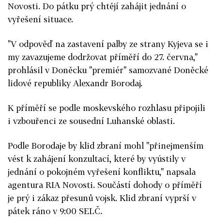
Novosti. Do pátku prý chtějí zahájit jednání o
vyřešení situace.
"V odpověď na zastavení palby ze strany Kyjeva se i
my zavazujeme dodržovat příměří do 27. června,"
prohlásil v Doněcku "premiér" samozvané Doněcké
lidové republiky Alexandr Borodaj.
K příměří se podle moskevského rozhlasu připojili
i vzbouřenci ze sousední Luhanské oblasti.
Podle Borodaje by klid zbraní mohl "přinejmenším
vést k zahájení konzultací, které by vyústily v
jednání o pokojném vyřešení konfliktu," napsala
agentura RIA Novosti. Součástí dohody o příměří
je prý i zákaz přesunů vojsk. Klid zbraní vyprší v
pátek ráno v 9:00 SELČ.