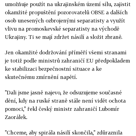
umožňuje použít na ukrajinském území sílu, zajistit
okamžité propuštění pozorovatelů OBSE a dalších
osob unesených ozbrojenými separatisty a využít
vlivu na promoskevské separatisty na východě
Ukrajiny. Ti se mají zdržet násilí a složit zbraně.
Jen okamžité dodržování příměří všemi stranami
je totiž podle ministrů zahraničí EU předpokladem
ke stabilizaci bezpečnostní situace a ke
skutečnému zmírnění napětí.
"Dali jsme jasně najevo, že odsuzujeme současné
dění, kdy na ruské straně stále není vidět ochota
pomoci," řekl český ministr zahraničí Lubomír
Zaorálek.
"Chceme, aby spirála násilí skončila," zdůraznila