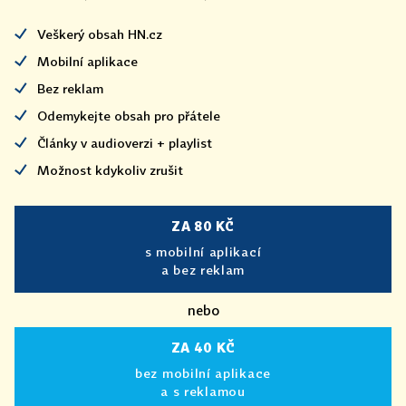
Veškerý obsah HN.cz
Mobilní aplikace
Bez reklam
Odemykejte obsah pro přátele
Články v audioverzi + playlist
Možnost kdykoliv zrušit
ZA 80 KČ
s mobilní aplikací
a bez reklam
nebo
ZA 40 KČ
bez mobilní aplikace
a s reklamou