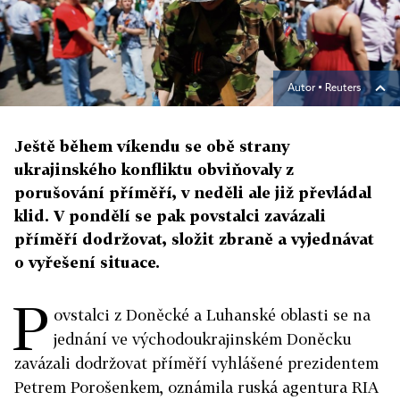
Autor ▪
Reuters
Ještě během víkendu se obě strany
ukrajinského konfliktu obviňovaly z
porušování příměří, v neděli ale již převládal
klid. V pondělí se pak povstalci zavázali
příměří dodržovat, složit zbraně a vyjednávat
o vyřešení situace.
P
ovstalci z Doněcké a Luhanské oblasti se na
jednání ve východoukrajinském Doněcku
zavázali dodržovat příměří vyhlášené prezidentem
Petrem Porošenkem, oznámila ruská agentura RIA