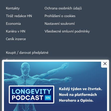
Kontakty
Ochrana osobních údajů
Tiráž redakce HN
Prohlášení o cookies
Economia
Nastavení soukromí
Kariéra v HN
Všeobecné smluvní podmínky
Ceník inzerce
Koupit / darovat předplatné
Eventy
×
Newslettery
RSS kanály
Autorská práva vykonává vydavatel. Bez písemného svolení vydavatele je
zakázáno jakékoli užití částí nebo celku díla, zejména rozmnožování a šíření
jakýmkoli způsobem, mechanickým nebo elektronickým, v českém nebo
jiném jazyce. Bez souhlasu vydavatele je zakázáno též rozmnožování