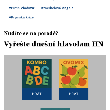
#Putin Vladimir
#Merkelová Angela
#Krymská krize
Nudíte se na poradě?
Vyřešte dnešní hlavolam HN
HRÁT
HRÁT