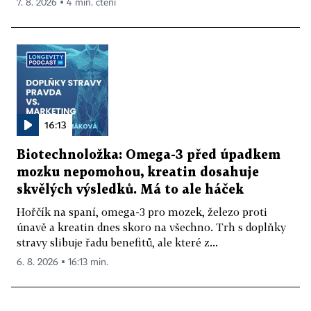
7. 8. 2026 ▪ 4 min. čtení
16:13
Biotechnoložka: Omega-3 před úpadkem
mozku nepomohou, kreatin dosahuje
skvělých výsledků. Má to ale háček
Hořčík na spaní, omega-3 pro mozek, železo proti
únavě a kreatin dnes skoro na všechno. Trh s doplňky
stravy slibuje řadu benefitů, ale které z...
6. 8. 2026 ▪ 16:13 min.