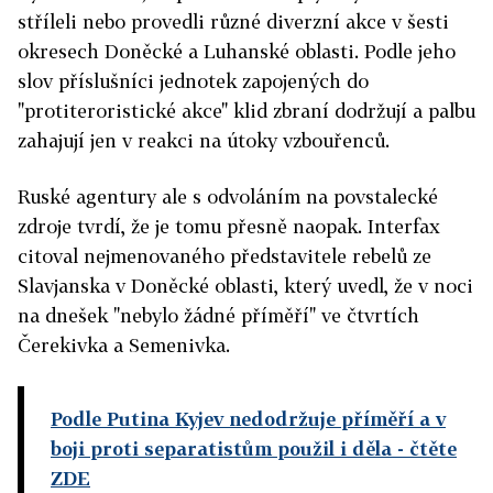
stříleli nebo provedli různé diverzní akce v šesti
okresech Doněcké a Luhanské oblasti. Podle jeho
slov příslušníci jednotek zapojených do
"protiteroristické akce" klid zbraní dodržují a palbu
zahajují jen v reakci na útoky vzbouřenců.
Ruské agentury ale s odvoláním na povstalecké
zdroje tvrdí, že je tomu přesně naopak. Interfax
citoval nejmenovaného představitele rebelů ze
Slavjanska v Doněcké oblasti, který uvedl, že v noci
na dnešek "nebylo žádné příměří" ve čtvrtích
Čerekivka a Semenivka.
Podle Putina Kyjev nedodržuje příměří a v
boji proti separatistům použil i děla
- čtěte
ZDE