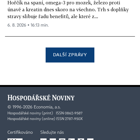
Hořčík na spaní, omega-3 pro mozek, železo proti
únavě a kreatin dnes skoro na všechno. Trh s doplňky
stravy slibuje řadu benefitů, ale které z...
6. 8. 2026 ▪ 16:13 min.
DALŠÍ ZPRÁVY
©
1996-2026
Economia, a.s.
Hospodářské noviny (print) ISSN 0862-9587
Hospodářské noviny (online) ISSN 2787-950X
Certifikováno
Sledujte nás