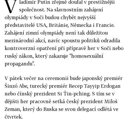
V
ladimir Putin zřejmě doufal v prestižnější
společnost. Na slavnostním zahájení
olympiády v Soči budou chybět nejvyšší
představitelé USA, Británie, Německa i Francie.
Zahájení zimní olympiády není tak důležitou
mezinárodní akcí, navíc spoustu politiků odradila
kontroverzní opatření při přípravě her v Soči nebo
ruský zákon, který zakazuje "homosexuální
propagandu".
V pátek večer na ceremonii bude japonský premiér
Šinzó Abe, turecký premiér Recep Tayyip Erdogan
nebo čínský prezident Si Ťin-pching. S tím se v
dějišti her pracovně setká český prezident Miloš
Zeman, který do Ruska se svou delegací odlétá ve
čtvrtek.