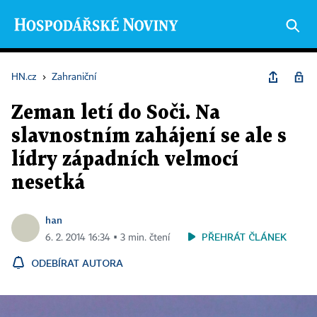
HN.cz
›
Zahraniční
Zeman letí do Soči. Na
slavnostním zahájení se ale s
lídry západních velmocí
nesetká
han
PŘEHRÁT ČLÁNEK
6. 2. 2014 16:34 ▪ 3 min. čtení
ODEBÍRAT AUTORA