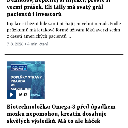
Nehladov, nepíchej si injekci, prostě si
vezmi prášek. Eli Lilly má svatý grál
pacientů i investorů
Injekce si běžní lidé sami píchají jen velmi neradi. Podle
průzkumů má k takové formě užívání léků averzi sedm
z deseti amerických pacientů....
7. 8. 2026 ▪ 4 min. čtení
16:13
Biotechnoložka: Omega-3 před úpadkem
mozku nepomohou, kreatin dosahuje
skvělých výsledků. Má to ale háček