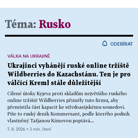
Téma:
Rusko
ODEBÍRAT
VÁLKA NA UKRAJINĚ
Ukrajinci vyhánějí ruské online tržiště
Wildberries do Kazachstánu. Ten je pro
válčící Kreml stále důležitější
Cílené útoky Kyjeva proti skladům největšího ruského
online tržiště Wildberries přiměly tuto firmu, aby
přemístila část kapacit ke středoasijskému sousedovi.
Píše to ruský deník Kommersant, podle kterého podnik
vlastněný Taťjanou Kimovou poptává...
7. 8. 2026 ▪ 3 min. čtení