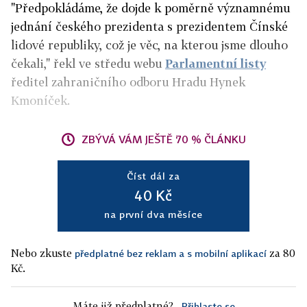
"Předpokládáme, že dojde k poměrně významnému
jednání českého prezidenta s prezidentem Čínské
lidové republiky, což je věc, na kterou jsme dlouho
čekali," řekl ve středu webu
Parlamentní listy
ředitel zahraničního odboru Hradu Hynek
Kmoníček.
ZBÝVÁ VÁM JEŠTĚ 70 % ČLÁNKU
Číst dál za
40 Kč
na první dva měsíce
Nebo zkuste
za 80
předplatné bez reklam a s mobilní aplikací
Kč.
Máte již předplatné?
Přihlaste se