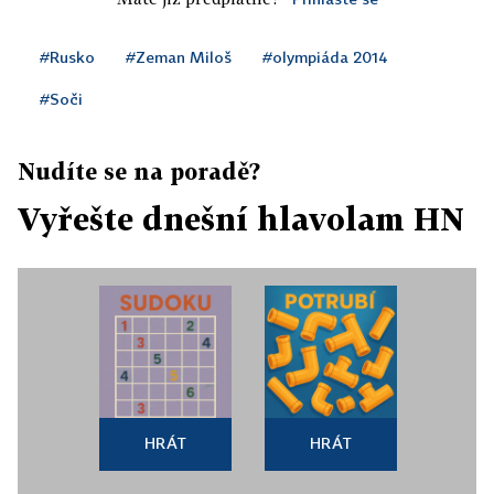
#Rusko
#Zeman Miloš
#olympiáda 2014
#Soči
Nudíte se na poradě?
Vyřešte dnešní hlavolam HN
HRÁT
HRÁT