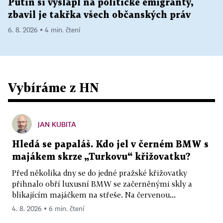
Putin si vyšlápl na politické emigranty,
zbavil je takřka všech občanských práv
6. 8. 2026 ▪ 4 min. čtení
Vybíráme z HN
JAN KUBITA
Hledá se papaláš. Kdo jel v černém BMW s
majákem skrze „Turkovu“ křižovatku?
Před několika dny se do jedné pražské křižovatky
přihnalo obří luxusní BMW se začerněnými skly a
blikajícím majáčkem na střeše. Na červenou...
4. 8. 2026 ▪ 6 min. čtení