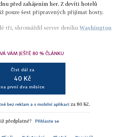
ýdnu před zahájením her. Z devíti hotelů
iž pouze šest připravených přijímat hosty.
lé tři, shromáždil server deníku
Washington
VÁ VÁM JEŠTĚ 80 % ČLÁNKU
Číst dál za
40 Kč
na první dva měsíce
za 80 Kč.
tné bez reklam a s mobilní aplikací
iž předplatné?
Přihlaste se