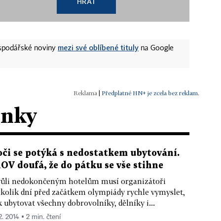
HRÁT
mezi své oblíbené tituly
ospodářské noviny
na Google
|
Předplatné HN+ je zcela bez reklam.
ánky
oči se potýká s nedostatkem ubytování.
OV doufá, že do pátku se vše stihne
ůli nedokončeným hotelům musí organizátoři
kolik dní před začátkem olympiády rychle vymyslet,
k ubytovat všechny dobrovolníky, dělníky i...
2. 2014 ▪ 2 min. čtení