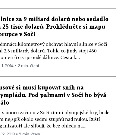
ilnice za 9 miliard dolarů nebo sedadlo
a 25 tisíc dolarů. Prohlédněte si mapu
orupce v Soči
dmnáctikilometrový obchvat hlavní silnice v Soči
ál 2,5 miliardy dolarů. Tolik, co jindy stojí 450
lometrů čtyřproudé dálnice. Cesta k...
 1. 2014 ▪ 2 min. čtení
usové si musí kupovat sníh na
lympiádu. Pod palmami v Soči ho bývá
álo
 v únoru začnou v Soči zimní olympijské hry, bude
m nejspíš okolo sedmi stupňů nad nulou. Ruští
ganizátoři ale slibují, že bez ohledu na...
 12. 2013 ▪ 2 min. čtení