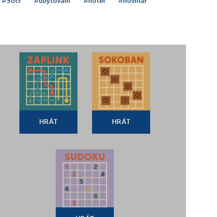
#Soči
#ubytování
#hotel
#novinář
HRÁT
HRÁT