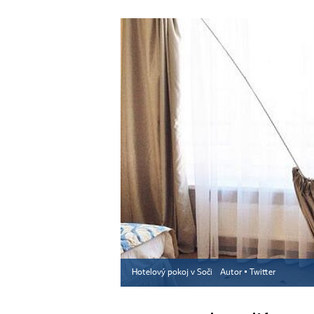
Hotelový pokoj v Soči
Autor ▪
Twitter