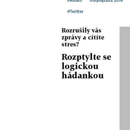
#Rusko
#olympiáda 2014
#Twitter
Rozrušily vás
zprávy a cítíte
stres?
Rozptylte se
logickou
hádankou