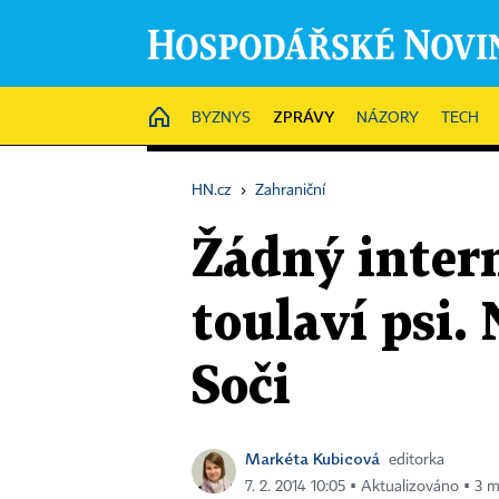
ZPRÁVY
HOME
BYZNYS
NÁZORY
TECH
HN.cz
›
Zahraniční
Žádný intern
toulaví psi.
Soči
Markéta Kubicová
editorka
7. 2. 2014 10:05 ▪ Aktualizováno ▪ 3 m