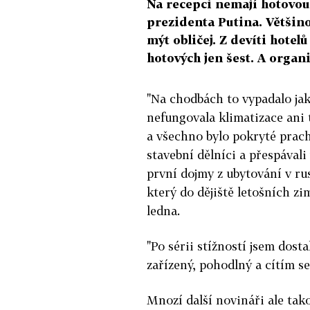
Na recepci nemají hotovou 
prezidenta Putina. Většino
mýt obličej. Z devíti hotel
hotových jen šest. A organ
"Na chodbách to vypadalo jako
nefungovala klimatizace ani t
a všechno bylo pokryté prach
stavební dělníci a přespávali
první dojmy z ubytování v r
který do dějiště letošních z
ledna.
"Po sérii stížností jsem dost
zařízený, pohodlný a cítím se
Mnozí další novináři ale tako