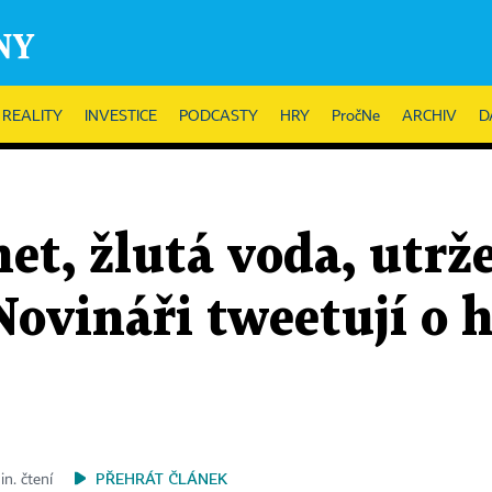
REALITY
INVESTICE
PODCASTY
HRY
PročNe
ARCHIV
D
et, žlutá voda, utrž
 Novináři tweetují o 
PŘEHRÁT ČLÁNEK
in. čtení