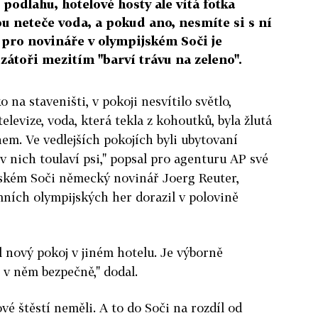
podlahu, hotelové hosty ale vítá fotka
u neteče voda, a pokud ano, nesmíte si s ní
ů pro novináře v olympijském Soči je
izátoři mezitím "barví trávu na zeleno".
 na staveništi, v pokoji nesvítilo světlo,
elevize, voda, která tekla z kohoutků, byla žlutá
em. Ve vedlejších pokojích byli ubytovaní
 v nich toulaví psi," popsal pro agenturu AP své
uském Soči německý novinář Joerg Reuter,
imních olympijských her dorazil v polovině
al nový pokoj v jiném hotelu. Je výborně
 v něm bezpečně," dodal.
vé štěstí neměli. A to do Soči na rozdíl od