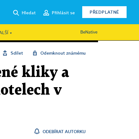
PŘEDPLATNÉ
Hledat
Přihlásit se
BeNative
ALŠÍ
Sdílet
Odemknout známému
ené kliky a
hotelech v
ODEBÍRAT AUTORKU