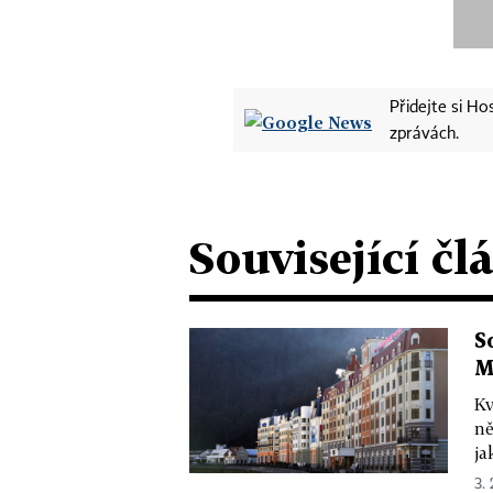
Přidejte si H
zprávách.
Související čl
S
M
Kv
ně
ja
3. 