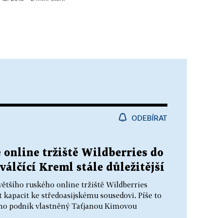
ODEBÍRAT
 online tržiště Wildberries do
válčící Kreml stále důležitější
většího ruského online tržiště Wildberries
t kapacit ke středoasijskému sousedovi. Píše to
ho podnik vlastněný Taťjanou Kimovou