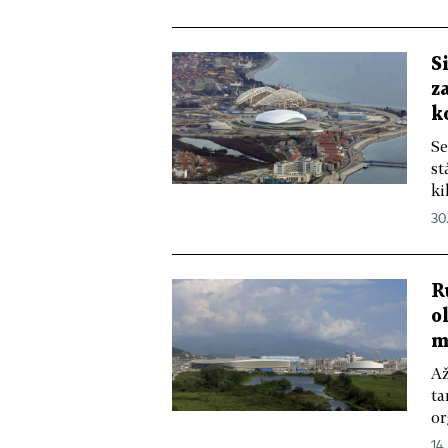
S
z
k
Se
st
ki
30.
R
o
m
Až
ta
or
14.