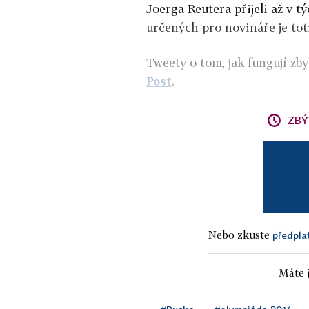
Joerga Reutera přijeli až v t
určených pro novináře je tot
Tweety o tom, jak fungují zby
Post
.
ZBÝ
Nebo zkuste
předpla
Máte j