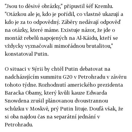
"Jsou to děsivé obrázky," připustil šéf Kremlu.
"Otázkou ale je, kdo je pořídil, co vlastně ukazují a
kdo je za to odpovědný. Záběry nedávají odpověď
na otázky, které máme. Existuje názor, že jde o
montáž rebelů napojených na Al-Káidu, kteří se
vždycky vyznačovali mimořádnou brutalitou,"
konstatoval Putin.
O situaci v Sýrii by chtěl Putin debatovat na
nadcházejícím summitu G20 v Petrohradu v závěru
tohoto týdne. Rozhodnutí amerického prezidenta
Baracka Obamy, který kvůli kauze Edwarda
Snowdena zrušil plánovanou dvoustrannou
schůzku v Moskvě, prý Putin lituje. Doufá však, že
si oba najdou čas na separátní jednání v
Petrohradu.