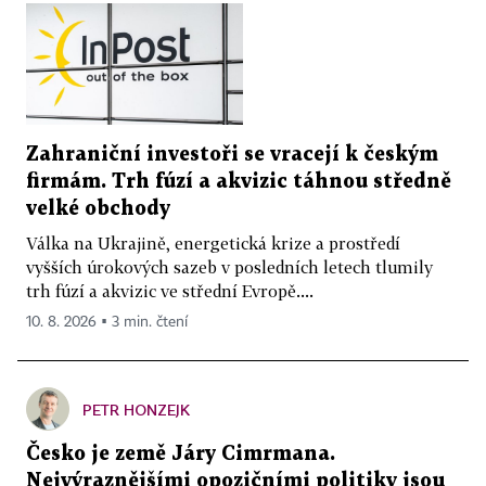
Zahraniční investoři se vracejí k českým
firmám. Trh fúzí a akvizic táhnou středně
velké obchody
Válka na Ukrajině, energetická krize a prostředí
vyšších úrokových sazeb v posledních letech tlumily
trh fúzí a akvizic ve střední Evropě....
10. 8. 2026 ▪ 3 min. čtení
PETR HONZEJK
Česko je země Járy Cimrmana.
Nejvýraznějšími opozičními politiky jsou