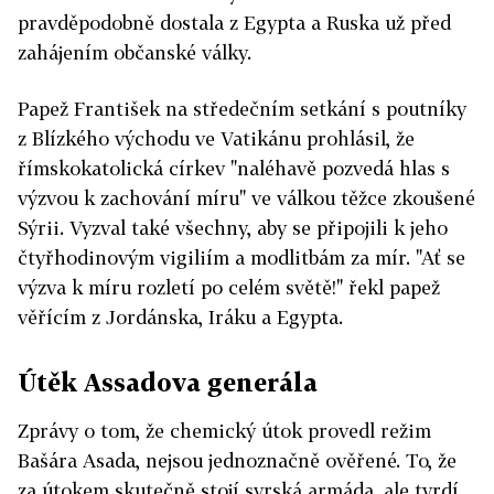
pravděpodobně dostala z Egypta a Ruska už před
zahájením občanské války.
Papež František na středečním setkání s poutníky
z Blízkého východu ve Vatikánu prohlásil, že
římskokatolická církev "naléhavě pozvedá hlas s
výzvou k zachování míru" ve válkou těžce zkoušené
Sýrii. Vyzval také všechny, aby se připojili k jeho
čtyřhodinovým vigiliím a modlitbám za mír. "Ať se
výzva k míru rozletí po celém světě!" řekl papež
věřícím z Jordánska, Iráku a Egypta.
Útěk Assadova generála
Zprávy o tom, že chemický útok provedl režim
Bašára Asada, nejsou jednoznačně ověřené. To, že
za útokem skutečně stojí syrská armáda, ale tvrdí