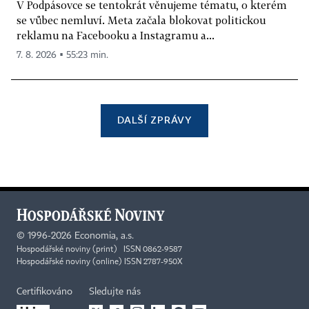
V Podpásovce se tentokrát věnujeme tématu, o kterém
se vůbec nemluví. Meta začala blokovat politickou
reklamu na Facebooku a Instagramu a...
7. 8. 2026 ▪ 55:23 min.
DALŠÍ ZPRÁVY
©
1996-2026
Economia, a.s.
Hospodářské noviny (print) ISSN 0862-9587
Hospodářské noviny (online) ISSN 2787-950X
Certifikováno
Sledujte nás