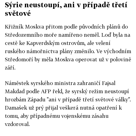
Sýrie neustoupí, ani v případě třetí
světové
Křižník Moskva přitom podle původních plánů do
Středozemního moře namířeno neměl. Loď byla na
cestě ke Kapverdským ostrovům, ale velení
ruského námořnictva plány změnilo. Ve východním
Středomoří by měla Moskva operovat už v polovině
září.
Náměstek syrského ministra zahraničí Fajsal
Makdad podle AFP řekl, že syrský režim neustoupí
hrozbám Západu "ani v případě třetí světové války".
Damašek už prý přijal veškerá nutná opatření k
tomu, aby případnému vojenskému zásahu
vzdoroval.