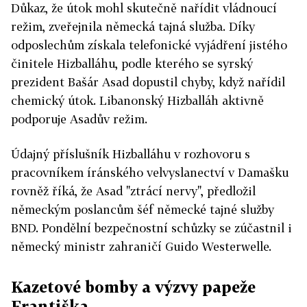
Důkaz, že útok mohl skutečně nařídit vládnoucí
režim, zveřejnila německá tajná služba. Díky
odposlechům získala telefonické vyjádření jistého
činitele Hizballáhu, podle kterého se syrský
prezident Bašár Asad dopustil chyby, když nařídil
chemický útok. Libanonský Hizballáh aktivně
podporuje Asadův režim.
Údajný příslušník Hizballáhu v rozhovoru s
pracovníkem íránského velvyslanectví v Damašku
rovněž říká, že Asad "ztrácí nervy", předložil
německým poslancům šéf německé tajné služby
BND. Pondělní bezpečnostní schůzky se zúčastnil i
německý ministr zahraničí Guido Westerwelle.
Kazetové bomby a výzvy papeže
Františka