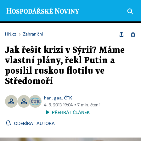
HN.cz
›
Zahraniční
Jak řešit krizi v Sýrii? Máme
vlastní plány, řekl Putin a
posílil ruskou flotilu ve
Středomoří
han
gaa
ČTK
,
,
4. 9. 2013 19:04 ▪ 7 min. čtení
PŘEHRÁT ČLÁNEK
ODEBÍRAT AUTORA