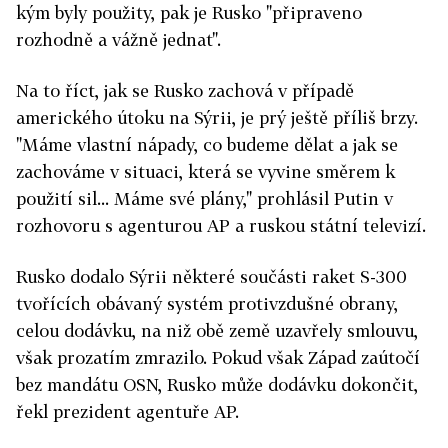
kým byly použity, pak je Rusko "připraveno
rozhodně a vážně jednat".
Na to říct, jak se Rusko zachová v případě
amerického útoku na Sýrii, je prý ještě příliš brzy.
"Máme vlastní nápady, co budeme dělat a jak se
zachováme v situaci, která se vyvine směrem k
použití sil... Máme své plány," prohlásil Putin v
rozhovoru s agenturou AP a ruskou státní televizí.
Rusko dodalo Sýrii některé součásti raket S-300
tvořících obávaný systém protivzdušné obrany,
celou dodávku, na niž obě země uzavřely smlouvu,
však prozatím zmrazilo. Pokud však Západ zaútočí
bez mandátu OSN, Rusko může dodávku dokončit,
řekl prezident agentuře AP.