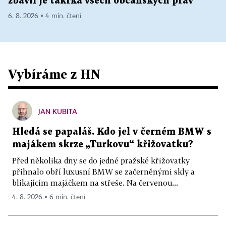
zbavil je takřka všech občanských práv
6. 8. 2026 ▪ 4 min. čtení
Vybíráme z HN
JAN KUBITA
Hledá se papaláš. Kdo jel v černém BMW s
majákem skrze „Turkovu“ křižovatku?
Před několika dny se do jedné pražské křižovatky
přihnalo obří luxusní BMW se začerněnými skly a
blikajícím majáčkem na střeše. Na červenou...
4. 8. 2026 ▪ 6 min. čtení