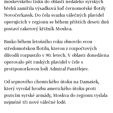
moskevského tisku do oblasti nedaleko syrských
břehů zamířila výsadková loď černomořské flotily
Novočerkassk. Do čela svazku válečných plavidel
operujících v regionu se během příštích deseti dnů
postaví raketový křižník Moskva.
Rusko během letošního roku obnovilo svou
středomořskou flotilu, kterou z rozpočtových
důvodů rozpustilo v 90. letech. V oblasti donedávna
operovalo pět ruských plavidel v čele s
protiponorkovou lodí Admiral Pantělejev.
Od srpnového chemického útoku na Damašek,
který vyvolal hrozbu amerického útoku proti
pozicím syrské armády, Moskva do regionu vyslala
nejméně tři nové válečné lodě.