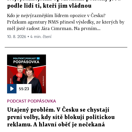
podle lidí ti, kteří jim vládnou
Kdo je nejvýraznějším lídrem opozice v Česku?
Průzkum agentury NMS přinesl výsledky, ze kterých by
měl jistě radost Jára Cimrman. Na prvním...
10. 8. 2026 ▪ 4 min. čtení
55:23
PODCAST PODPÁSOVKA
Utajený problém. V Česku se chystají
první volby, kdy sítě blokují politickou
reklamu. A hlavní oběť je nečekaná