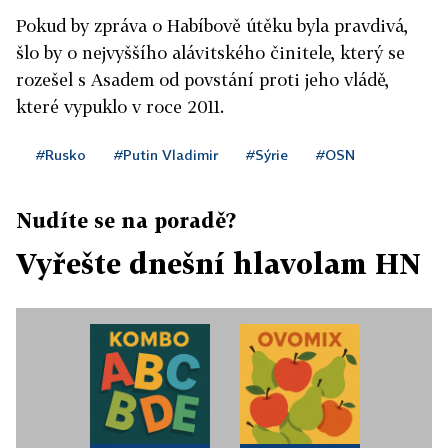
Pokud by zpráva o Habíbově útěku byla pravdivá,
šlo by o nejvyššího alávitského činitele, který se
rozešel s Asadem od povstání proti jeho vládě,
které vypuklo v roce 2011.
#Rusko
#Putin Vladimir
#Sýrie
#OSN
Nudíte se na poradě?
Vyřešte dnešní hlavolam HN