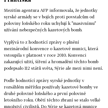
Mezitím agentura AFP informovala, že jednotky
syrské armády se v bojích proti povstalcům od
poloviny loňského roku uchylují k "masivnímu"
užívání nebezpečných kazetových bomb.
Vyplývá to z hodnotící zprávy o plnění
mezinárodní konvence o kazetové munici, která
vstoupila v platnost v roce 2010. Konvenci
zakazující užití, šíření a hromadění těchto bomb
podepsalo 112 států světa, Sýrie ale mezi nimi není.
Podle hodnotící zprávy syrské jednotky v
rozsáhlém měřítku používaly kazetové bomby ve
druhé polovině loňského a první polovině
letošního roku. Obětí těchto zbraní se stalo velké
množství civilistů. Do Sýrie se kazetová munice