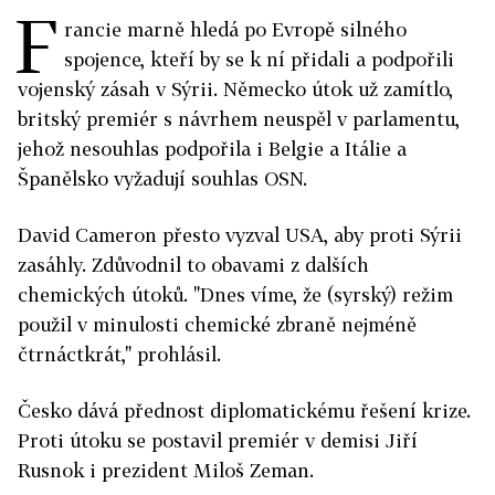
F
rancie marně hledá po Evropě silného
spojence, kteří by se k ní přidali a podpořili
vojenský zásah v Sýrii. Německo útok už zamítlo,
britský premiér s návrhem neuspěl v parlamentu,
jehož nesouhlas podpořila i Belgie a Itálie a
Španělsko vyžadují souhlas OSN.
David Cameron přesto vyzval USA, aby proti Sýrii
zasáhly. Zdůvodnil to obavami z dalších
chemických útoků. "Dnes víme, že (syrský) režim
použil v minulosti chemické zbraně nejméně
čtrnáctkrát," prohlásil.
Česko dává přednost diplomatickému řešení krize.
Proti útoku se postavil premiér v demisi Jiří
Rusnok i prezident Miloš Zeman.