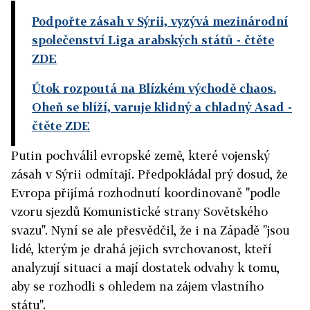
Podpořte zásah v Sýrii, vyzývá mezinárodní
společenství Liga arabských států
- čtěte
ZDE
Útok rozpoutá na Blízkém východě chaos.
Oheň se blíží, varuje klidný a chladný Asad
-
čtěte ZDE
Putin pochválil evropské země, které vojenský
zásah v Sýrii odmítají. Předpokládal prý dosud, že
Evropa přijímá rozhodnutí koordinovaně "podle
vzoru sjezdů Komunistické strany Sovětského
svazu". Nyní se ale přesvědčil, že i na Západě "jsou
lidé, kterým je drahá jejich svrchovanost, kteří
analyzují situaci a mají dostatek odvahy k tomu,
aby se rozhodli s ohledem na zájem vlastního
státu".