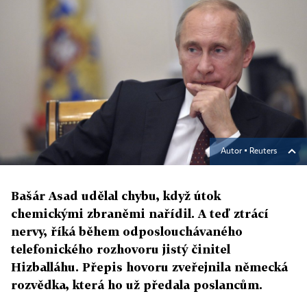
Autor ▪
Reuters
Bašár Asad udělal chybu, když útok
chemickými zbraněmi nařídil. A teď ztrácí
nervy, říká během odposlouchávaného
telefonického rozhovoru jistý činitel
Hizballáhu. Přepis hovoru zveřejnila německá
rozvědka, která ho už předala poslancům.