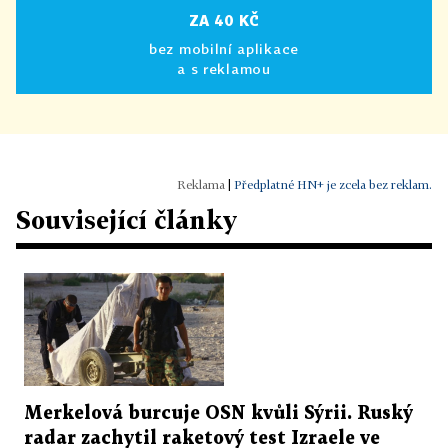
ZA 40 KČ
bez mobilní aplikace
a s reklamou
|
Předplatné HN+ je zcela bez reklam.
Související články
Merkelová burcuje OSN kvůli Sýrii. Ruský
radar zachytil raketový test Izraele ve