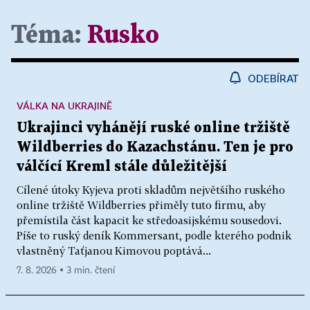
Téma:
Rusko
ODEBÍRAT
VÁLKA NA UKRAJINĚ
Ukrajinci vyhánějí ruské online tržiště
Wildberries do Kazachstánu. Ten je pro
válčící Kreml stále důležitější
Cílené útoky Kyjeva proti skladům největšího ruského
online tržiště Wildberries přiměly tuto firmu, aby
přemístila část kapacit ke středoasijskému sousedovi.
Píše to ruský deník Kommersant, podle kterého podnik
vlastněný Taťjanou Kimovou poptává...
7. 8. 2026 ▪ 3 min. čtení