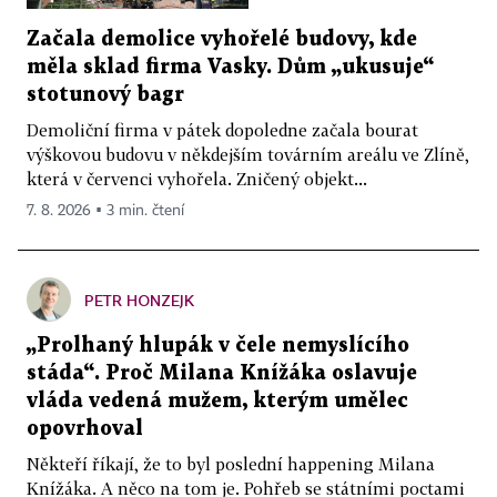
Začala demolice vyhořelé budovy, kde
měla sklad firma Vasky. Dům „ukusuje“
stotunový bagr
Demoliční firma v pátek dopoledne začala bourat
výškovou budovu v někdejším továrním areálu ve Zlíně,
která v červenci vyhořela. Zničený objekt...
7. 8. 2026 ▪ 3 min. čtení
PETR HONZEJK
„Prolhaný hlupák v čele nemyslícího
stáda“. Proč Milana Knížáka oslavuje
vláda vedená mužem, kterým umělec
opovrhoval
Někteří říkají, že to byl poslední happening Milana
Knížáka. A něco na tom je. Pohřeb se státními poctami