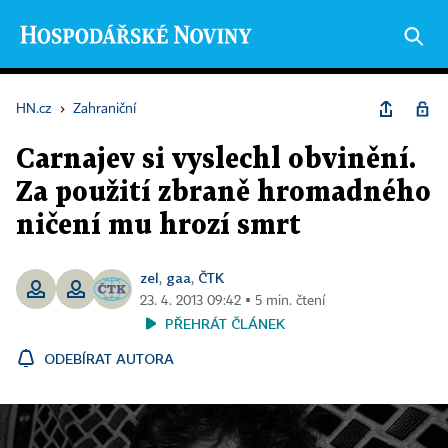
HN.cz
›
Zahraniční
Carnajev si vyslechl obvinění.
Za použití zbraně hromadného
ničení mu hrozí smrt
zel
gaa
ČTK
,
,
23. 4. 2013 09:42 ▪ 5 min. čtení
PŘEHRÁT ČLÁNEK
ODEBÍRAT AUTORA