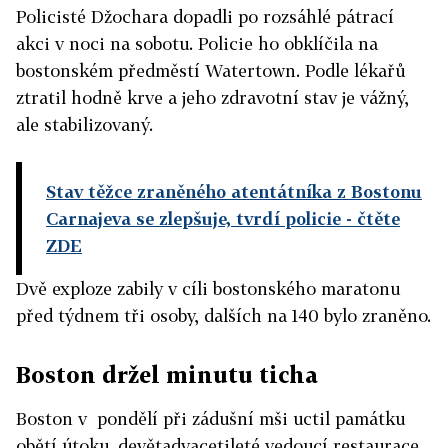
Policisté Džochara dopadli po rozsáhlé pátrací
akci v noci na sobotu. Policie ho obklíčila na
bostonském předměstí Watertown. Podle lékařů
ztratil hodně krve a jeho zdravotní stav je vážný,
ale stabilizovaný.
Stav těžce zraněného atentátníka z Bostonu
Carnajeva se zlepšuje, tvrdí policie
- čtěte
ZDE
Dvě exploze zabily v cíli bostonského maratonu
před týdnem tři osoby, dalších na 140 bylo zraněno.
Boston držel minutu ticha
Boston v pondělí při zádušní mši uctil památku
obětí útoku, devětadvacetileté vedoucí restaurace