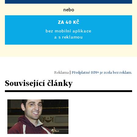
nebo
ZA 40 KČ
bez mobilní aplikace
a s reklamou
|
Předplatné HN+ je zcela bez reklam.
Související články