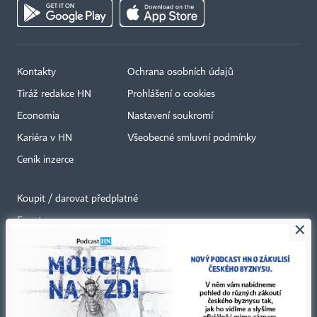
Kontakty
Ochrana osobních údajů
Tiráž redakce HN
Prohlášení o cookies
Economia
Nastavení soukromí
Kariéra v HN
Všeobecné smluvní podmínky
Ceník inzerce
Koupit / darovat předplatné
Eventy
×
Newslettery
RSS kanály
Autorská práva vykonává vydavatel. Bez písemného svolení vydavatele je