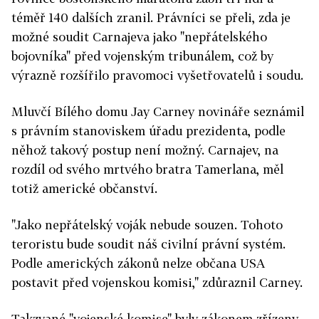
téměř 140 dalších zranil. Právníci se přeli, zda je
možné soudit Carnajeva jako "nepřátelského
bojovníka" před vojenským tribunálem, což by
výrazně rozšířilo pravomoci vyšetřovatelů i soudu.
Mluvčí Bílého domu Jay Carney novináře seznámil
s právním stanoviskem úřadu prezidenta, podle
něhož takový postup není možný. Carnajev, na
rozdíl od svého mrtvého bratra Tamerlana, měl
totiž americké občanství.
"Jako nepřátelský voják nebude souzen. Tohoto
teroristu bude soudit náš civilní právní systém.
Podle amerických zákonů nelze občana USA
postavit před vojenskou komisi," zdůraznil Carney.
Takzvané "vojenské komise" byly zákonem zřízeny