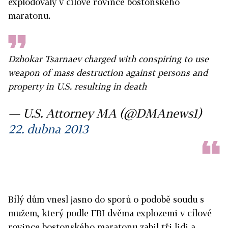
explodovaly v cílové rovince bostonského
maratonu.
Dzhokar Tsarnaev charged with conspiring to use
weapon of mass destruction against persons and
property in U.S. resulting in death
— U.S. Attorney MA (@DMAnews1)
22. dubna 2013
Bílý dům vnesl jasno do sporů o podobě soudu s
mužem, který podle FBI dvěma explozemi v cílové
rovince bostonského maratonu zabil tři lidi a