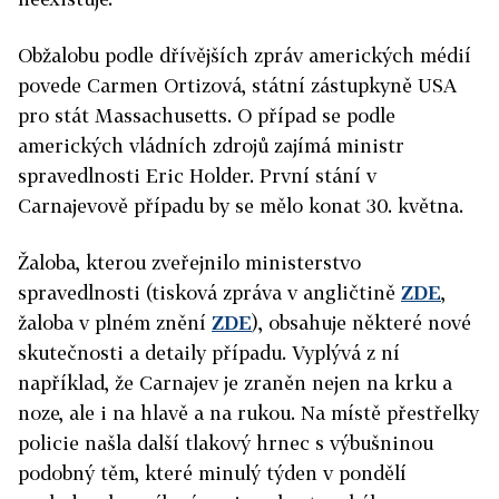
Obžalobu podle dřívějších zpráv amerických médií
povede Carmen Ortizová, státní zástupkyně USA
pro stát Massachusetts. O případ se podle
amerických vládních zdrojů zajímá ministr
spravedlnosti Eric Holder. První stání v
Carnajevově případu by se mělo konat 30. května.
Žaloba, kterou zveřejnilo ministerstvo
spravedlnosti (tisková zpráva v angličtině
ZDE
,
žaloba v plném znění
ZDE
), obsahuje některé nové
skutečnosti a detaily případu. Vyplývá z ní
například, že Carnajev je zraněn nejen na krku a
noze, ale i na hlavě a na rukou. Na místě přestřelky
policie našla další tlakový hrnec s výbušninou
podobný těm, které minulý týden v pondělí