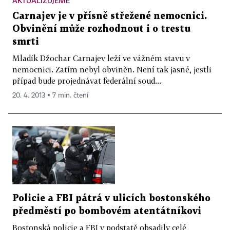
AKTUALIZUJEME
Carnajev je v přísně střežené nemocnici.
Obvinění může rozhodnout i o trestu
smrti
Mladík Džochar Carnajev leží ve vážném stavu v
nemocnici. Zatím nebyl obviněn. Není tak jasné, jestli
případ bude projednávat federální soud...
20. 4. 2013 ▪ 7 min. čtení
Policie a FBI pátrá v ulicích bostonského
předměstí po bombovém atentátníkovi
Bostonská policie a FBI v podstatě obsadily celé