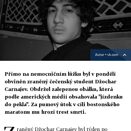
Autor ▪
vk.com
Přímo na nemocničním lůžku byl v pondělí
obviněn zraněný čečenský student Džochar
Carnajev. Obdržel zalepenou obálku, která
podle amerických médií obsahovala "jízdenku
do pekla". Za pumový útok v cíli bostonského
maratonu mu hrozí trest smrti.
raněný Džochar Carnajev byl týden po