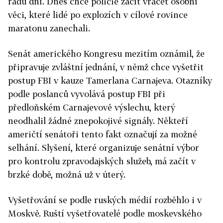
řádu dní. Dnes chce policie začít vracet osobní
věci, které lidé po explozích v cílové rovince
maratonu zanechali.
Senát amerického Kongresu mezitím oznámil, že
připravuje zvláštní jednání, v němž chce vyšetřit
postup FBI v kauze Tamerlana Carnajeva. Otazníky
podle poslanců vyvolává postup FBI při
předloňském Carnajevově výslechu, který
neodhalil žádné znepokojivé signály. Někteří
američtí senátoři tento fakt označují za možné
selhání. Slyšení, které organizuje senátní výbor
pro kontrolu zpravodajských služeb, má začít v
brzké době, možná už v úterý.
Vyšetřování se podle ruských médií rozběhlo i v
Moskvě. Ruští vyšetřovatelé podle moskevského