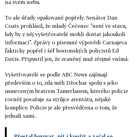
na svém webu.
To ale úřady opakovaně popřely. Senátor Dan
Coats prohlásil, že mladý Čečenec "není ve stavu,
kdy by z něj vyšetřovatelé mohli dostat jakoukoli
informaci". Zprávy o písemné výpovědi Carnajeva
fakticky popřel i šéf bostonských policistů Ed
Davis. Připustil jen, že zraněný muž zřejmě vnímá.
Vyšetřovatelé se podle ABC News zajímají
především o to, zda měli Džochar spolu s jeho
usmrceným bratrem Tamerlanem, kterého policie
rovněž považuje za strůjce atentátu, nějaké
komplice. Policie je ale přesvědčena o tom, že
jednali sami.
Přestal boxovat, pít i kouřit a začal se