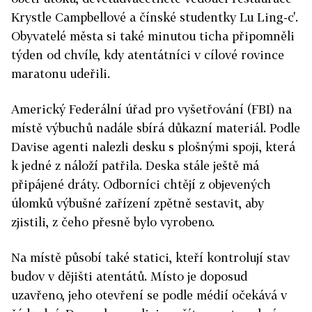
Krystle Campbellové a čínské studentky Lu Ling-c'.
Obyvatelé města si také minutou ticha připomněli
týden od chvíle, kdy atentátníci v cílové rovince
maratonu udeřili.
Americký Federální úřad pro vyšetřování (FBI) na
místě výbuchů nadále sbírá důkazní materiál. Podle
Davise agenti nalezli desku s plošnými spoji, která
k jedné z náloží patřila. Deska stále ještě má
připájené dráty. Odborníci chtějí z objevených
úlomků výbušné zařízení zpětně sestavit, aby
zjistili, z čeho přesně bylo vyrobeno.
Na místě působí také statici, kteří kontrolují stav
budov v dějišti atentátů. Místo je doposud
uzavřeno, jeho otevření se podle médií očekává v