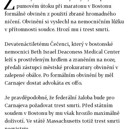
Z
pumovém útoku při maratonu v Bostonu
formálně obviněn z použití zbraně hromadného
ničení. Obvinění si vyslechl na nemocničním lůžku
v přítomnosti soudce. Hrozí mu i trest smrti.
Devatenáctiletému Čečenci, který v bostonské
nemocnici Beth Israel Deaconess Medical Center
leží s prostřeleným hrdlem a zraněním na noze,
předali zástupci městské prokuratury obvinění v
zalepené obálce. Po formálním obvinění by měl
Carnajev dostat advokáta ex offo.
Je pravděpodobné, že federální žaloba bude pro
Carnajeva požadovat trest smrti. Před státním
soudem v Bostonu by mu však hrozilo maximálně
doživotí. Ve státě Massachusetts totiž trest smrti
neexistuje.