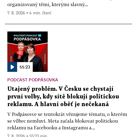
organizovaný těmi, kterými slavný...
7. 8. 2026 ▪ 4 min. čtení
55:23
PODCAST PODPÁSOVKA
Utajený problém. V Česku se chystají
první volby, kdy sítě blokují politickou
reklamu. A hlavní oběť je nečekaná
V Podpásovce se tentokrát věnujeme tématu, o kterém
se vůbec nemluví. Meta začala blokovat politickou
reklamu na Facebooku a Instagramu a...
7. 8. 2026 ▪ 55:23 min.