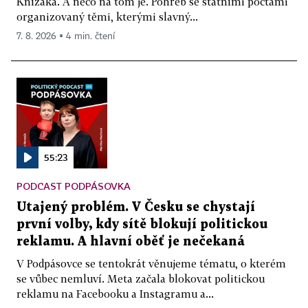
Knížáka. A něco na tom je. Pohřeb se státními poctami
organizovaný těmi, kterými slavný...
7. 8. 2026 ▪ 4 min. čtení
55:23
PODCAST PODPÁSOVKA
Utajený problém. V Česku se chystají
první volby, kdy sítě blokují politickou
reklamu. A hlavní oběť je nečekaná
V Podpásovce se tentokrát věnujeme tématu, o kterém
se vůbec nemluví. Meta začala blokovat politickou
reklamu na Facebooku a Instagramu a...