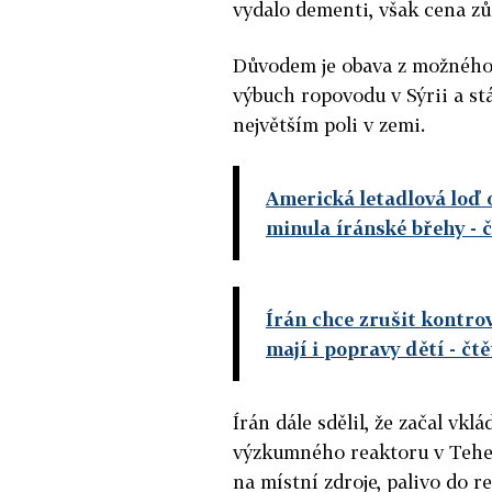
vydalo dementi, však cena zů
Důvodem je obava z možného z
výbuch ropovodu v Sýrii a st
největším poli v zemi.
Americká letadlová loď o
minula íránské břehy
- 
Írán chce zrušit kontro
mají i popravy dětí
- čt
Írán dále sdělil, že začal vkl
výzkumného reaktoru v Teher
na místní zdroje, palivo do 