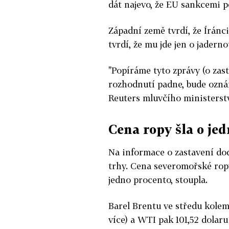
dát najevo, že EU sankcemi p
Západní země tvrdí, že Íránci
tvrdí, že mu jde jen o jadern
"Popíráme tyto zprávy (o za
rozhodnutí padne, bude ozná
Reuters mluvčího ministerst
Cena ropy šla o je
Na informace o zastavení do
trhy. Cena severomořské rop
jedno procento, stoupla.
Barel Brentu ve středu kolem 
více) a WTI pak 101,52 dolaru