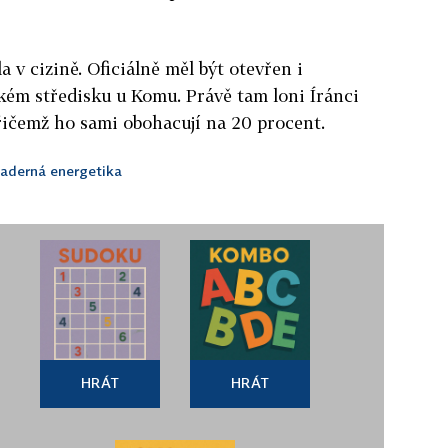
 v cizině. Oficiálně měl být otevřen i
ém středisku u Komu. Právě tam loni Íránci
řičemž ho sami obohacují na 20 procent.
jaderná energetika
HRÁT
HRÁT