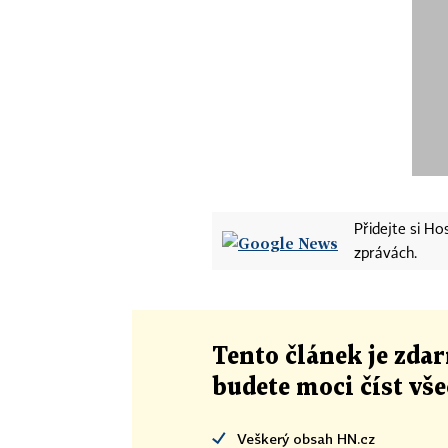
Přidejte si H
zprávách.
Tento článek
je
zdar
budete moci číst vš
Veškerý obsah HN.cz