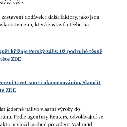
stává výše.
astavení dodávek i další faktory, jako jsou
ávka v Jemenu, která zastavila těžbu na
pět křižuje Perský záliv. Už podruhé těsně
čtěte ZDE
verzní trest smrti ukamenováním. Skončit
ěte ZDE
ádat jaderné palivo vlastní výroby do
ánu. Podle agentury Reuters, odvolávající se
reaktoru vložil osobně prezident Mahmúd