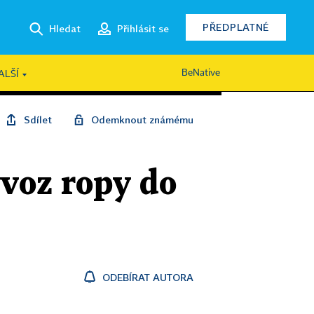
PŘEDPLATNÉ
Hledat
Přihlásit se
BeNative
ALŠÍ
Sdílet
Odemknout známému
ývoz ropy do
ODEBÍRAT AUTORA