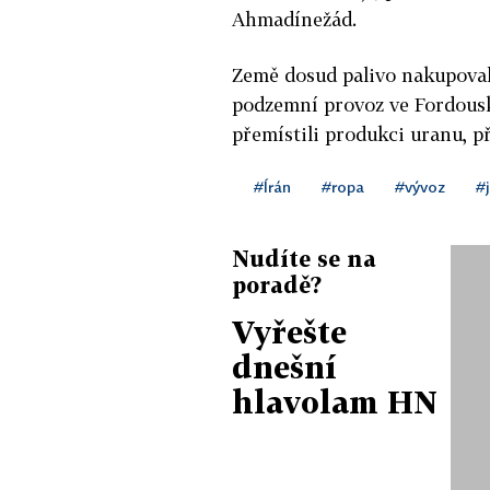
Ahmadínežád.
Země dosud palivo nakupovala
podzemní provoz ve Fordousk
přemístili produkci uranu, p
#Írán
#ropa
#vývoz
#
Nudíte se na
poradě?
Vyřešte
dnešní
hlavolam HN