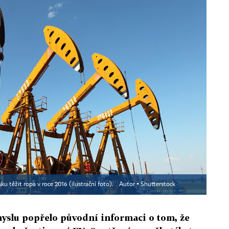
u těžit ropa v roce 2016 (ilustrační foto).
Autor ▪
Shutterstock
yslu popřelo původní informaci o tom, že