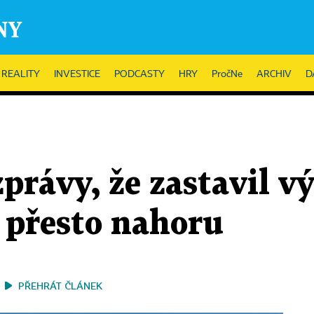
REALITY
INVESTICE
PODCASTY
HRY
PročNe
ARCHIV
D
zprávy, že zastavil v
 přesto nahoru
PŘEHRÁT ČLÁNEK