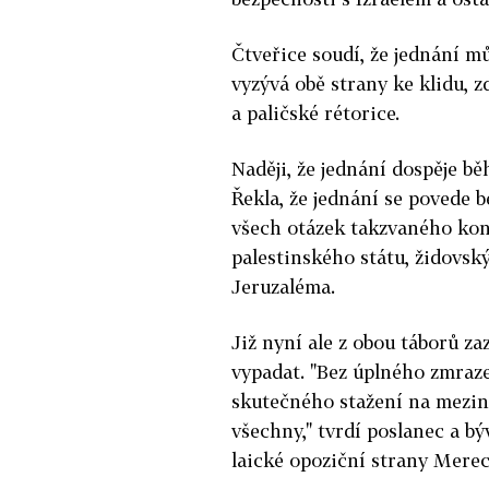
Čtveřice soudí, že jednání 
vyzývá obě strany ke klidu, 
a paličské rétorice.
Naději, že jednání dospěje bě
Řekla, že jednání se povede 
všech otázek takzvaného ko
palestinského státu, židovs
Jeruzaléma.
Již nyní ale z obou táborů za
vypadat. "Bez úplného zmraze
skutečného stažení na meziná
všechny," tvrdí poslanec a b
laické opoziční strany Merec