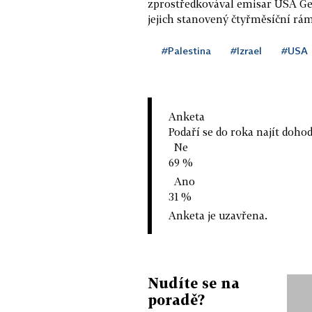
zprostředkovával emisar USA Geo
jejich stanovený čtyřměsíční ráme
#Palestina
#Izrael
#USA
Anketa
Podaří se do roka najít doho
Ne
69 %
Ano
31 %
Anketa je uzavřena.
Nudíte se na
poradě?