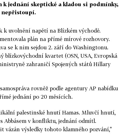
m k jednání skeptické a kladou si podmínky,
 nepřistoupí.
k k uvolnění napětí na Blízkém východě.
mentovala plán na přímé mírové rozhovory.
áva se k nim sejdou 2. září do Washingtonu.
ný blízkovýchodní kvartet (OSN, USA, Evropská
inistryně zahraničí Spojených států Hillary
l, samospráva rovněž podle agentury AP nabídku
 přímé jednání po 20 měsících.
ikální palestinské hnutí Hamas. Mluvčí hnutí,
 s Abbásem v konfliktu, jednání odmítl.
ítit vázán výsledky tohoto klamného pozvání,"