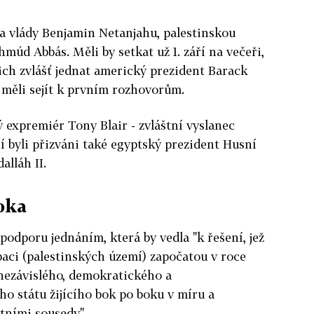
a vlády Benjamin Netanjahu, palestinskou
múd Abbás. Měli by setkat už 1. září na večeři,
ch zvlášť jednat americký prezident Barack
 měli sejít k prvním rozhovorům.
ý expremiér Tony Blair - zvláštní vyslanec
í byli přizváni také egyptský prezident Husní
alláh II.
oka
 podporu jednáním, která by vedla "k řešení, jež
paci (palestinských území) započatou v roce
í nezávislého, demokratického a
o státu žijícího bok po boku v míru a
atními sousedy".