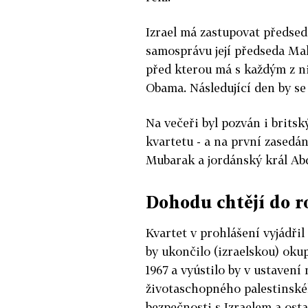
Izrael má zastupovat předsed
samosprávu její předseda Mah
před kterou má s každým z ni
Obama. Následující den by se
Na večeři byl pozván i britsk
kvartetu - a na první zasedán
Mubarak a jordánský král Abd
Dohodu chtějí do r
Kvartet v prohlášení vyjádřil
by ukončilo (izraelskou) oku
1967 a vyústilo by v ustaven
životaschopného palestinskéh
bezpečnosti s Izraelem a ost