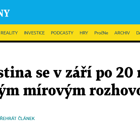
REALITY
INVESTICE
PODCASTY
HRY
PročNe
ARCHIV
D
stina se v září po 20
ímým mírovým rozho
ŘEHRÁT ČLÁNEK