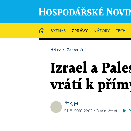
ZPRÁVY
HOME
BYZNYS
NÁZORY
TECH
HN.cz
›
Zahraniční
Izrael a Pale
vrátí k př
ČTK, jzl
P
21. 8. 2010 21:03 ▪ 3 min. čtení