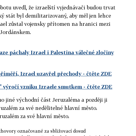
obotu uvedl, že izraelští vyjednávači budou trvat
ký stát byl demilitarizovaný, aby měl jen lehce
ael zůstal vojensky přítomen na hranici mezi
 Jordánskem.
aze páchaly Izrael i Palestina válečné zločiny
příměří, Izrael uzavřel přechody
- čtěte ZDE
li" výročí vzniku Izraele smutkem
- čtěte ZDE
mo jiné východní část Jeruzaléma a později ji
ruzalém za své nedělitelné hlavní město.
eruzalém za své hlavní město.
zhovory označované za sbližovací dosud