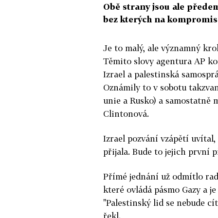
Obě strany jsou ale přede
bez kterých na kompromis
Je to malý, ale významný kro
Těmito slovy agentura AP ko
Izrael a palestinská samospr
Oznámily to v sobotu takzva
unie a Rusko) a samostatně m
Clintonová.
Izrael pozvání vzápětí uvíta
přijala. Bude to jejich první
Přímé jednání už odmítlo rad
které ovládá pásmo Gazy a je
"Palestinský lid se nebude c
řekl.