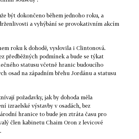
může být dokončeno během jednoho roku, a
zdrženlivosti a vyhýbání se provokativním akcím
hem roku k dohodě, vyslovila i Clintonová.
bez předběžných podmínek a bude se týkat
nečného statusu včetně hranic budoucího
kých osad na západním břehu Jordánu a statusu
znívají požadavky, jak by dohoda měla
ní izraelské výstavby v osadách, bez
rodní hranice to bude jen ztráta času pro
ývalý člen kabinetu Chaim Oron z levicové
.