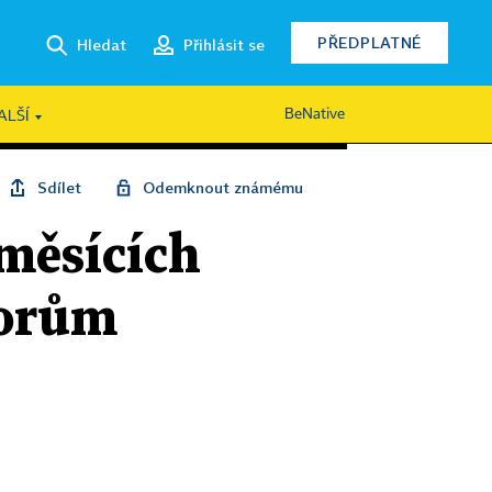
PŘEDPLATNÉ
Hledat
Přihlásit se
BeNative
ALŠÍ
Sdílet
Odemknout známému
 měsících
vorům