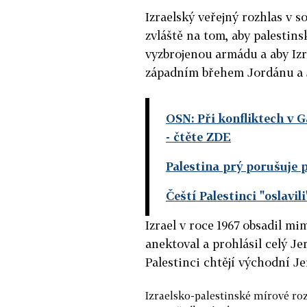
Izraelský veřejný rozhlas v s
zvláště na tom, aby palestins
vyzbrojenou armádu a aby Izr
západním břehem Jordánu a
OSN: Při konfliktech v G
- čtěte ZDE
Palestina prý porušuje 
Čeští Palestinci "oslavi
Izrael v roce 1967 obsadil mi
anektoval a prohlásil celý Je
Palestinci chtějí východní J
Izraelsko-palestinské mírové ro