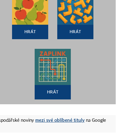
HRÁT
HRÁT
HRÁT
mezi své oblíbené tituly
ospodářské noviny
na Google