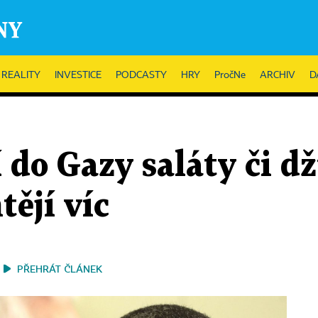
REALITY
INVESTICE
PODCASTY
HRY
PročNe
ARCHIV
D
 do Gazy saláty či dž
tějí víc
PŘEHRÁT ČLÁNEK