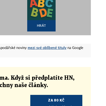
HRÁT
mezi své oblíbené tituly
ospodářské noviny
na Google
ma. Když si předplatíte HN,
echny naše články
.
ZA 80 KČ