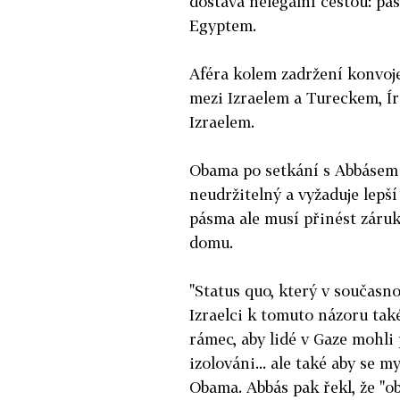
dostává nelegální cestou: pa
Egyptem.
Aféra kolem zadržení konvoje
mezi Izraelem a Tureckem, Í
Izraelem.
Obama po setkání s Abbásem ř
neudržitelný a vyžaduje lepší
pásma ale musí přinést záruky
domu.
"Status quo, který v současno
Izraelci k tomuto názoru také
rámec, aby lidé v Gaze mohli 
izolováni... ale také aby se m
Obama. Abbás pak řekl, že "ob