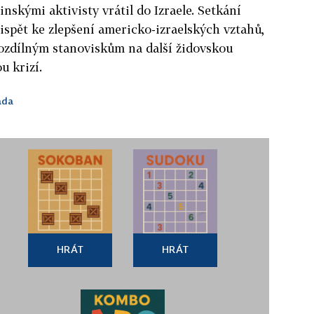
inskými aktivisty vrátil do Izraele. Setkání
ispět ke zlepšení americko-izraelských vztahů,
rozdílným stanoviskům na další židovskou
u krizí.
áda
HRÁT
HRÁT