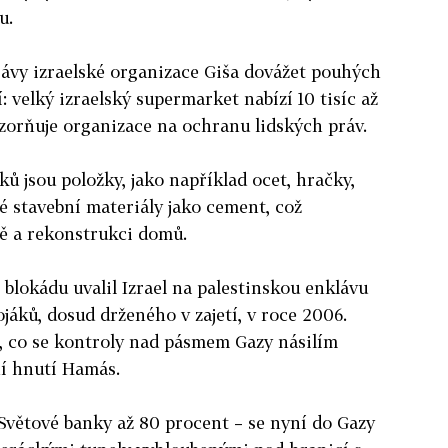
u.
rávy izraelské organizace Giša dovážet pouhých
: velký izraelský supermarket nabízí 10 tisíc až
ozorňuje organizace na ochranu lidských práv.
 jsou položky, jako například ocet, hračky,
ké stavební materiály jako cement, což
bě a rekonstrukci domů.
blokádu uvalil Izrael na palestinskou enklávu
jáků, dosud drženého v zajetí, v roce 2006.
té, co se kontroly nad pásmem Gazy násilím
ní hnutí Hamás.
 Světové banky až 80 procent – se nyní do Gazy