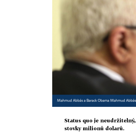
Mahmud Abbás a Barack Obama Mahmud Abbás a 
Status quo je neudržitelný
stovky milionů dolarů.