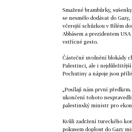
Smažené brambůrky, sušenky, s
se nesmělo dodávat do Gazy, 
včerejší schůzkou v Bílém 
Abbásem a prezidentem USA 
vstřícné gesto.
Částečné uvolnění blokády ch
Palestinci, ale i nejdůležitěj
Pochutiny a nápoje jsou příliš
„Posílají nám první předkrm.
ukončení tohoto nespravedliv
palestinský ministr pro eko
Kvůli zadržení tureckého konv
pokusem doplout do Gazy minu