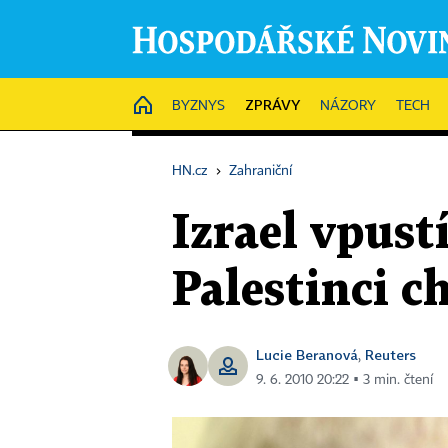
ZPRÁVY
HOME
BYZNYS
NÁZORY
TECH
HN.cz
›
Zahraniční
Izrael vpustí
Palestinci ch
Lucie Beranová
Reuters
,
9. 6. 2010 20:22 ▪ 3 min. čtení