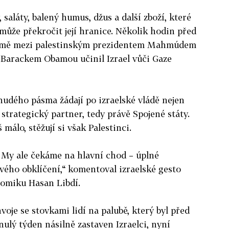
aláty, balený humus, džus a další zboží, které
může překročit její hranice. Několik hodin před
domě mezi palestinským prezidentem Mahmúdem
Barackem Obamou učinil Izrael vůči Gaze
udého pásma žádají po izraelské vládě nejen
ší strategický partner, tedy právě Spojené státy.
 málo, stěžují si však Palestinci.
 My ale čekáme na hlavní chod – úplné
ého obklíčení,“ komentoval izraelské gesto
nomiku Hasan Libdí.
oje se stovkami lidí na palubě, který byl před
lý týden násilně zastaven Izraelci, nyní