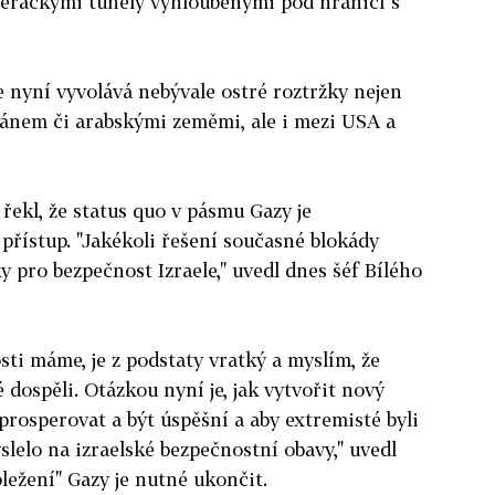
šeráckými tunely vyhloubenými pod hranicí s
 nyní vyvolává nebývale ostré roztržky nejen
ránem či arabskými zeměmi, ale i mezi USA a
ekl, že status quo v pásmu Gazy je
 přístup. "Jakékoli řešení současné blokády
 pro bezpečnost Izraele," uvedl dnes šéf Bílého
sti máme, je z podstaty vratký a myslím, že
 dospěli. Otázkou nyní je, jak vytvořit nový
prosperovat a být úspěšní a aby extremisté byli
yslelo na izraelské bezpečnostní obavy," uvedl
ležení" Gazy je nutné ukončit.