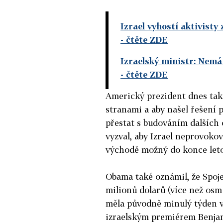
Izrael vyhostí aktivisty 
- čtěte ZDE
Izraelský ministr: Nemá
- čtěte ZDE
Americký prezident dnes také 
stranami a aby našel řešení 
přestat s budováním dalších
vyzval, aby Izrael neprovoko
východě možný do konce let
Obama také oznámil, že Spoj
milionů dolarů (více než os
měla původně minulý týden v
izraelským premiérem Benjam