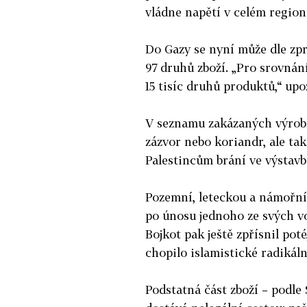
vládne napětí v celém region
Do Gazy se nyní může dle zp
97 druhů zboží. „Pro srovnání
15 tisíc druhů produktů,“ up
V seznamu zakázaných výrobků
zázvor nebo koriandr, ale ta
Palestincům brání ve výstav
Pozemní, leteckou a námořní 
po únosu jednoho ze svých vo
Bojkot pak ještě zpřísnil po
chopilo islamistické radikál
Podstatná část zboží – podle