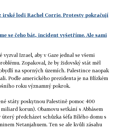
z irské lodi Rachel Corrie. Protesty pokračují
me se čeho bát, incident vyšetříme. Ale sami
vyzval Izrael, aby v Gaze jednal se všemi
problému. Zopakoval, že by židovský stát měl
 obydlí na sporných územích. Palestince naopak
vali. Podle amerického prezidenta je na Blízkém
ošního roku významný pokrok.
ené státy poskytnou Palestině pomoc 400
m miliard korun). Obamovu setkání s Abbásem
 úterý předcházet schůzka šéfa Bílého domu s
inem Netanjahuem. Ten se ale kvůli zásahu