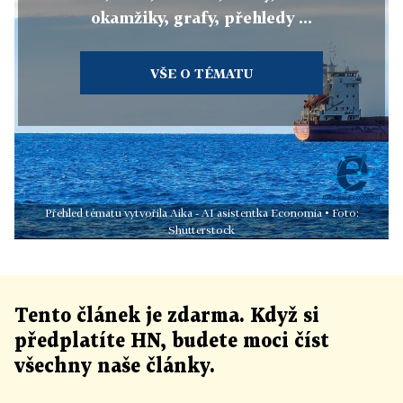
okamžiky, grafy, přehledy ...
VŠE O TÉMATU
Přehled tématu vytvořila Aika - AI asistentka Economia • Foto:
Shutterstock
Tento článek
je
zdarma. Když si
předplatíte HN, budete moci číst
všechny naše články
.