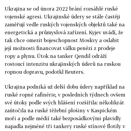
Ukrajina se od února 2022 brání rozsáhlé ruské
vojenské agresi. Ukrajinské údery se stále častěji
zaměřují vedle ruských vojenských objektů také na
energetická a průmyslová zařízení. Kyjev uvádí, že
tak chce omezit bojeschopnost Moskvy a oslabit
její možnosti financovat válku penězi z prodeje
ropy a plynu. Útok na tanker Qendil odráží
rostoucí intenzitu ukrajinských úderů na ruskou
ropnou dopravu, podotkl Reuters.
Ukrajina podniká už delší dobu údery například na
ruské ropné rafinérie, v posledních týdnech ovšem
své útoky podle svých hlášení rozšířila: několikrát
zaútočila na ruské těžební plošiny v Kaspickém
moři a podle médií také bezposádkovými plavidly
napadla nejméně tři tankery ruské stínové flotily v