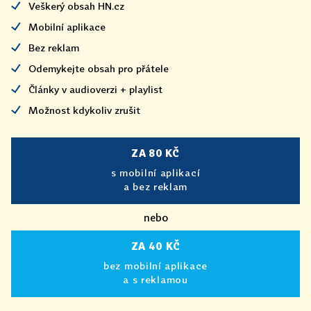
Veškerý obsah HN.cz
Mobilní aplikace
Bez reklam
Odemykejte obsah pro přátele
Články v audioverzi + playlist
Možnost kdykoliv zrušit
ZA 80 KČ
s mobilní aplikací
a bez reklam
nebo
ZA 40 KČ
bez mobilní aplikace
a s reklamou