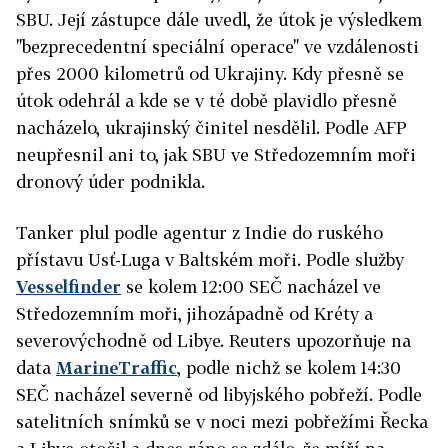
SBU. Její zástupce dále uvedl, že útok je výsledkem
"bezprecedentní speciální operace" ve vzdálenosti
přes 2000 kilometrů od Ukrajiny. Kdy přesně se
útok odehrál a kde se v té době plavidlo přesně
nacházelo, ukrajinský činitel nesdělil. Podle AFP
neupřesnil ani to, jak SBU ve Středozemním moři
dronový úder podnikla.
Tanker plul podle agentur z Indie do ruského
přístavu Usť-Luga v Baltském moři. Podle služby
Vesselfinder
se kolem 12:00 SEČ nacházel ve
Středozemním moři, jihozápadně od Kréty a
severovýchodně od Libye. Reuters upozorňuje na
data
MarineTraffic
, podle nichž se kolem 14:30
SEČ nacházel severně od libyjského pobřeží. Podle
satelitních snímků se v noci mezi pobřežími Řecka