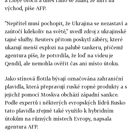
a Libye otočil a dnes ráno se zdálo, že míří na
východ, píše AFP.
"Nepřítel musí pochopit, že Ukrajina se nezastaví a
zaútočí kdekoliv na světě," uvedl zdroj z ukrajinské
tajné služby. Reuters přitom poskytl záběry, které
ukazují menší explozi na palubě tankeru, přičemž
agentura píše, že potvrdila, že loď na videu je
Qendil, ale nemohla ověřit čas ani místo útoku.
Jako stínová flotila bývají označována zahraniční
plavidla, která přepravují ruské ropné produkty a s
jejichž pomocí Moskva obchází západní sankce.
Podle expertů i některých evropských lídrů Rusko
tato plavidla zřejmě také využilo k hybridním
útokům na různých místech Evropy, napsala
agentura AFP.