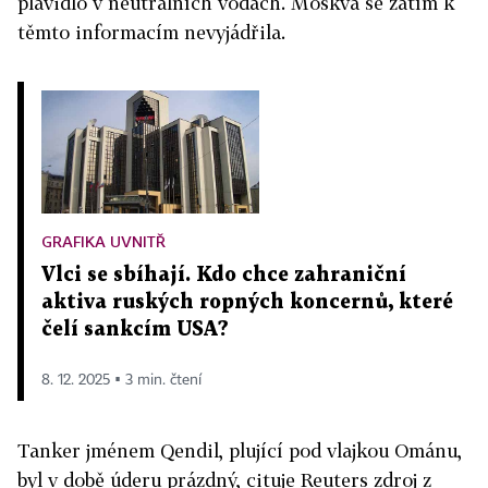
plavidlo v neutrálních vodách. Moskva se zatím k
těmto informacím nevyjádřila.
GRAFIKA UVNITŘ
Vlci se sbíhají. Kdo chce zahraniční
aktiva ruských ropných koncernů, které
čelí sankcím USA?
8. 12. 2025 ▪ 3 min. čtení
Tanker jménem Qendil, plující pod vlajkou Ománu,
byl v době úderu prázdný, cituje Reuters zdroj z