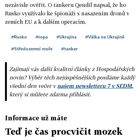
nezávisle ověřit. O tankeru Qendil napsal, že ho
Rusko využívalo ke špionáži s nasazením dronů v
zemích EU a k dalším operacím.
#Rusko
#ropa
#Ukrajina
#Válka na Ukrajině
#Středozemní moře
#tanker
Zajímají vás další kvalitní články z Hospodářských
novin? Výběr těch nejúspěšnějších posíláme každý
všední den večer v
našem newsletteru 7 v SEDM
,
který si můžete zdarma přihlásit.
Informace už máte
Teď je čas procvičit mozek