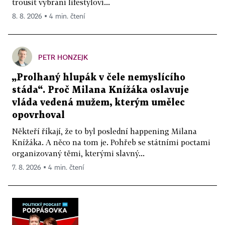
trousit vybraní lifestyloví...
8. 8. 2026 ▪ 4 min. čtení
PETR HONZEJK
„Prolhaný hlupák v čele nemyslícího
stáda“. Proč Milana Knížáka oslavuje
vláda vedená mužem, kterým umělec
opovrhoval
Někteří říkají, že to byl poslední happening Milana
Knížáka. A něco na tom je. Pohřeb se státními poctami
organizovaný těmi, kterými slavný...
7. 8. 2026 ▪ 4 min. čtení