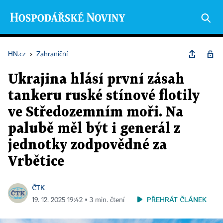
HN.cz
›
Zahraniční
Ukrajina hlásí první zásah
tankeru ruské stínové flotily
ve Středozemním moři. Na
palubě měl být i generál z
jednotky zodpovědné za
Vrbětice
ČTK
PŘEHRÁT ČLÁNEK
19. 12. 2025 19:42 ▪ 3 min. čtení