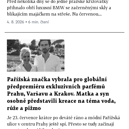
Před několika dny se do jedné pražské křižovatky
přihnalo obří luxusní BMW se začerněnými skly a
blikajícím majáčkem na střeše. Na červenou...
4. 8. 2026 ▪ 6 min. čtení
Pařížská značka vybrala pro globální
předpremiéru exkluzivních parfémů
Prahu, Varšavu a Krakov. Matka a syn
osobně představili kreace na téma voda,
růže a pižmo
Je 23. července krátce po deváté ráno a módní Pařížská
ulice v centru Prahy ještě spí. Přesto se tudy začínají