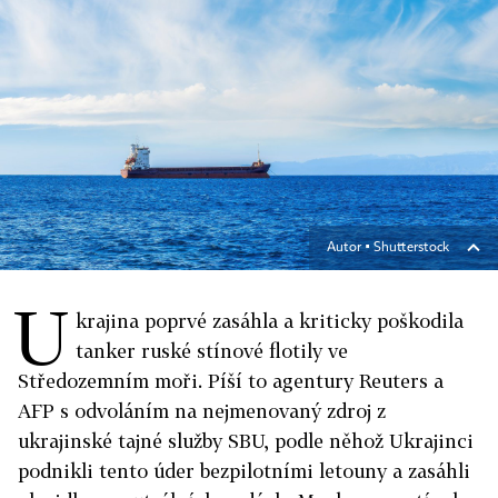
Autor ▪
Shutterstock
U
krajina poprvé zasáhla a kriticky poškodila
tanker ruské stínové flotily ve
Středozemním moři. Píší to agentury Reuters a
AFP s odvoláním na nejmenovaný zdroj z
ukrajinské tajné služby SBU, podle něhož Ukrajinci
podnikli tento úder bezpilotními letouny a zasáhli