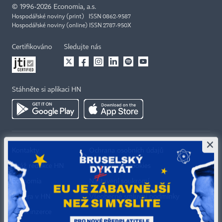
©
1996-2026
Economia, a.s.
Hospodářské noviny (print) ISSN 0862-9587
Hospodářské noviny (online) ISSN 2787-950X
Certifikováno
Sledujte nás
Stáhněte si aplikaci HN
×
Kontakty
Ochrana osobních údajů
Tiráž redakce HN
Prohlášení o cookies
Economia
Nastavení soukromí
Kariéra v HN
Všeobecné smluvní podmínky
Ceník inzerce