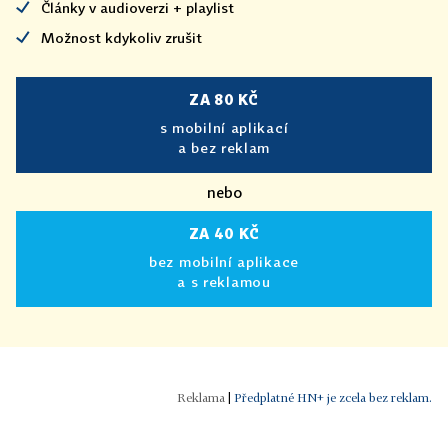
Články v audioverzi + playlist
Možnost kdykoliv zrušit
ZA 80 KČ
s mobilní aplikací
a bez reklam
nebo
ZA 40 KČ
bez mobilní aplikace
a s reklamou
|
Předplatné HN+ je zcela bez reklam.