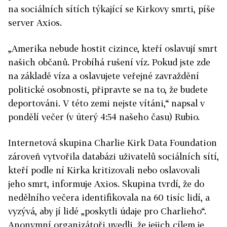
na sociálních sítích týkající se Kirkovy smrti, píše
server Axios.
„Amerika nebude hostit cizince, kteří oslavují smrt
našich občanů. Probíhá rušení víz. Pokud jste zde
na základě víza a oslavujete veřejné zavraždění
politické osobnosti, připravte se na to, že budete
deportováni. V této zemi nejste vítáni,“ napsal v
pondělí večer (v úterý 4:54 našeho času) Rubio.
Internetová skupina Charlie Kirk Data Foundation
zároveň vytvořila databázi uživatelů sociálních sítí,
kteří podle ní Kirka kritizovali nebo oslavovali
jeho smrt, informuje Axios. Skupina tvrdí, že do
nedělního večera identifikovala na 60 tisíc lidí, a
vyzývá, aby jí lidé „poskytli údaje pro Charlieho“.
Anonymní organizátoři uvedli, že jejich cílem je