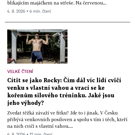
blikajícím majáčkem na střeše. Na červenou...
4. 8. 2026 ▪ 6 min. čtení
VELKÉ ČTENÍ
Cítit se jako Rocky: Čím dál víc lidí cvičí
venku s vlastní vahou a vrací se ke
kořenům silového tréninku. Jaké jsou
jeho výhody?
Zvedat těžká závaží ve fitku? Jde to i jinak. V Česku
přibývá venkovních posiloven a spolu s tím i těch, kteří
na nich cvičí s vlastní vahou....
6. 8. 2026 ▪ 17 min. čtení