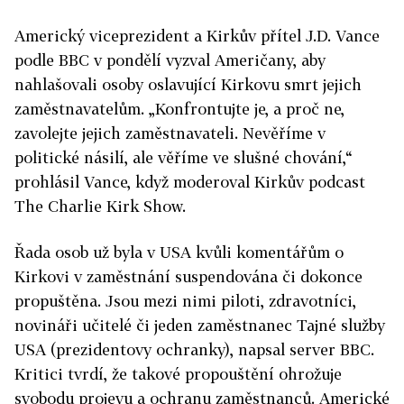
Americký viceprezident a Kirkův přítel J.D. Vance
podle BBC v pondělí vyzval Američany, aby
nahlašovali osoby oslavující Kirkovu smrt jejich
zaměstnavatelům. „Konfrontujte je, a proč ne,
zavolejte jejich zaměstnavateli. Nevěříme v
politické násilí, ale věříme ve slušné chování,“
prohlásil Vance, když moderoval Kirkův podcast
The Charlie Kirk Show.
Řada osob už byla v USA kvůli komentářům o
Kirkovi v zaměstnání suspendována či dokonce
propuštěna. Jsou mezi nimi piloti, zdravotníci,
novináři učitelé či jeden zaměstnanec Tajné služby
USA (prezidentovy ochranky), napsal server BBC.
Kritici tvrdí, že takové propouštění ohrožuje
svobodu projevu a ochranu zaměstnanců. Americké