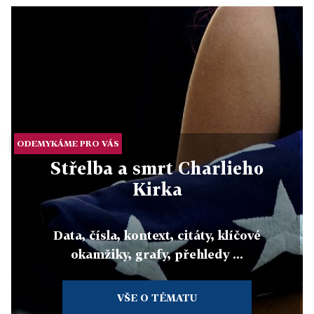
ODEMYKÁME PRO VÁS
Střelba a smrt Charlieho
Kirka
Data, čísla, kontext, citáty, klíčové
okamžiky, grafy, přehledy ...
VŠE O TÉMATU