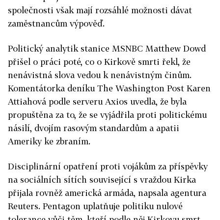
společnosti však mají rozsáhlé možnosti dávat
zaměstnancům výpověď.
Politický analytik stanice MSNBC Matthew Dowd
přišel o práci poté, co o Kirkově smrti řekl, že
nenávistná slova vedou k nenávistným činům.
Komentátorka deníku The Washington Post Karen
Attiahová podle serveru Axios uvedla, že byla
propuštěna za to, že se vyjádřila proti politickému
násilí, dvojím rasovým standardům a apatii
Ameriky ke zbraním.
Disciplinární opatření proti vojákům za příspěvky
na sociálních sítích související s vraždou Kirka
přijala rovněž americká armáda, napsala agentura
Reuters. Pentagon uplatňuje politiku nulové
tolerance vůči těm, kteří podle něj Kirkovu smrt