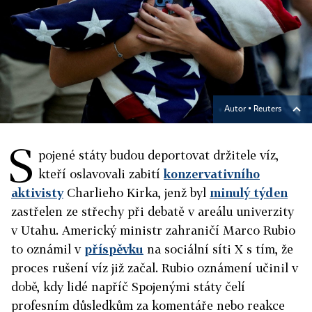
Autor ▪
Reuters
S
pojené státy budou deportovat držitele víz,
kteří oslavovali zabití
konzervativního
aktivisty
Charlieho Kirka, jenž byl
minulý týden
zastřelen ze střechy při debatě v areálu univerzity
v Utahu. Americký ministr zahraničí Marco Rubio
to oznámil v
příspěvku
na sociální síti X s tím, že
proces rušení víz již začal. Rubio oznámení učinil v
době, kdy lidé napříč Spojenými státy čelí
profesním důsledkům za komentáře nebo reakce