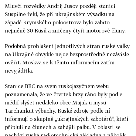
Mluvčí rozvědky Andrij Jusov později stanici
Suspilne řekl, že při ukrajinském výsadku na
západě Krymského poloostrova bylo zabito
nejméně 30 Rusů a zničeny čtyři motorové čluny.
Podobná prohlášení jednotlivých stran ruské války
na Ukrajině obvykle nejde bezprostředně nezávisle
ověřit.
Moskva se k těmto informacím zatím
nevyjádřila.
Stanice BBC na svém ruskojazyčném webu
poznamenala, že ve čtvrtek brzy ráno byly podle
médií slyšet nedaleko obce Majak u mysu
Tarchankut výbuchy. Ruské zdroje podle ní
informují o skupině „ukrajinských sabotérů“, kteří
připluli na člunech a zahájili palbu. V oblasti se
nachází ruská radiotechnická základna a několik