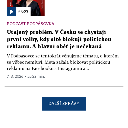
55:23
PODCAST PODPÁSOVKA
Utajený problém. V Česku se chystají
první volby, kdy sítě blokují politickou
reklamu. A hlavní oběť je nečekaná
V Podpásovce se tentokrát věnujeme tématu, o kterém
se vůbec nemluví. Meta začala blokovat politickou
reklamu na Facebooku a Instagramu a...
7. 8. 2026 ▪ 55:23 min.
DALŠÍ ZPRÁVY