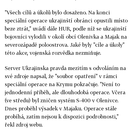
"Všech cílů a úkolů bylo dosaženo. Na konci
speciální operace ukrajinští obránci opustili místo
beze ztrát," uvádí dále HUR, podle níž se ukrajinští
bojovníci vylodili v okolí obcí Olenivka a Majak na
severozápadě poloostrova. Jaké byly "cíle a úkoly"
této akce, vojenská rozvědka nezmiňuje.
Server Ukrajinska pravda mezitím s odvoláním na
své zdroje napsal, že "soubor opatření" v rámci
speciální operace na Krymu pokračuje. "Není to
jednodenní příběh, ale dlouhodobá operace. Včera
(ve středu) byl zničen systém S-400 v Olenivce.
Dnes proběhl výsadek v Majaku. Operace stále
probíhá, zatím nejsou k dispozici podrobnosti,"
řekl zdroj webu.