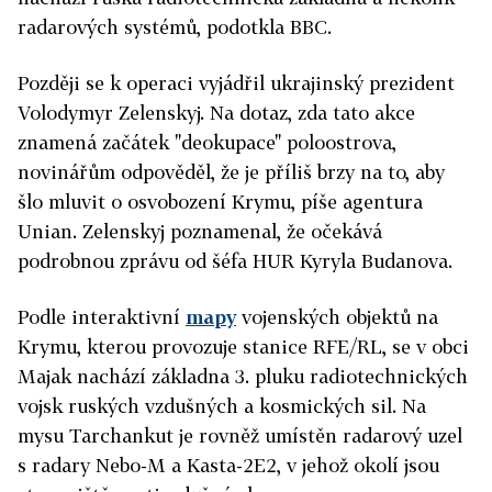
radarových systémů, podotkla BBC.
Později se k operaci vyjádřil ukrajinský prezident
Volodymyr Zelenskyj. Na dotaz, zda tato akce
znamená začátek "deokupace" poloostrova,
novinářům odpověděl, že je příliš brzy na to, aby
šlo mluvit o osvobození Krymu, píše agentura
Unian. Zelenskyj poznamenal, že očekává
podrobnou zprávu od šéfa HUR Kyryla Budanova.
Podle interaktivní
mapy
vojenských objektů na
Krymu, kterou provozuje stanice RFE/RL, se v obci
Majak nachází základna 3. pluku radiotechnických
vojsk ruských vzdušných a kosmických sil. Na
mysu Tarchankut je rovněž umístěn radarový uzel
s radary Nebo-M a Kasta-2E2, v jehož okolí jsou