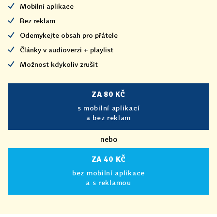
Mobilní aplikace
Bez reklam
Odemykejte obsah pro přátele
Články v audioverzi + playlist
Možnost kdykoliv zrušit
ZA 80 KČ
s mobilní aplikací
a bez reklam
nebo
ZA 40 KČ
bez mobilní aplikace
a s reklamou