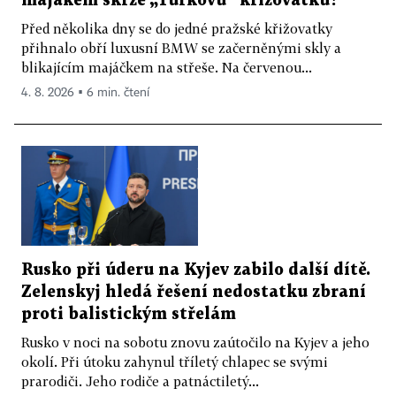
majákem skrze „Turkovu“ křižovatku?
Před několika dny se do jedné pražské křižovatky
přihnalo obří luxusní BMW se začerněnými skly a
blikajícím majáčkem na střeše. Na červenou...
4. 8. 2026 ▪ 6 min. čtení
Rusko při úderu na Kyjev zabilo další dítě.
Zelenskyj hledá řešení nedostatku zbraní
proti balistickým střelám
Rusko v noci na sobotu znovu zaútočilo na Kyjev a jeho
okolí. Při útoku zahynul tříletý chlapec se svými
prarodiči. Jeho rodiče a patnáctiletý...