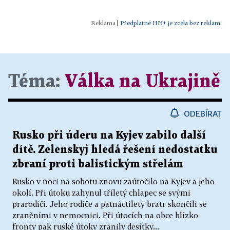
|
Předplatné HN+ je zcela bez reklam.
Téma:
Válka na Ukrajině
ODEBÍRAT
Rusko při úderu na Kyjev zabilo další
dítě. Zelenskyj hledá řešení nedostatku
zbraní proti balistickým střelám
Rusko v noci na sobotu znovu zaútočilo na Kyjev a jeho
okolí. Při útoku zahynul tříletý chlapec se svými
prarodiči. Jeho rodiče a patnáctiletý bratr skončili se
zraněními v nemocnici. Při útocích na obce blízko
fronty pak ruské útoky zranily desítky...