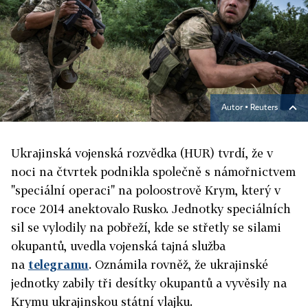
Autor ▪
Reuters
Ukrajinská vojenská rozvědka (HUR) tvrdí, že v
noci na čtvrtek podnikla společně s námořnictvem
"speciální operaci" na poloostrově Krym, který v
roce 2014 anektovalo Rusko. Jednotky speciálních
sil se vylodily na pobřeží, kde se střetly se silami
okupantů, uvedla vojenská tajná služba
na
telegramu
. Oznámila rovněž, že ukrajinské
jednotky zabily tři desítky okupantů a vyvěsily na
Krymu ukrajinskou státní vlajku.