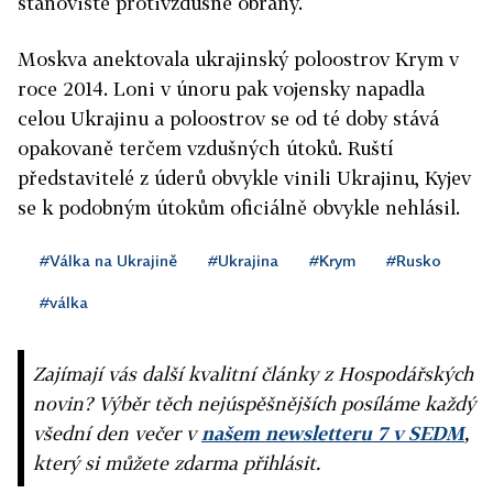
stanoviště protivzdušné obrany.
Moskva anektovala ukrajinský poloostrov Krym v
roce 2014. Loni v únoru pak vojensky napadla
celou Ukrajinu a poloostrov se od té doby stává
opakovaně terčem vzdušných útoků. Ruští
představitelé z úderů obvykle vinili Ukrajinu, Kyjev
se k podobným útokům oficiálně obvykle nehlásil.
#Válka na Ukrajině
#Ukrajina
#Krym
#Rusko
#válka
Zajímají vás další kvalitní články z Hospodářských
novin? Výběr těch nejúspěšnějších posíláme každý
všední den večer v
našem newsletteru 7 v SEDM
,
který si můžete zdarma přihlásit.