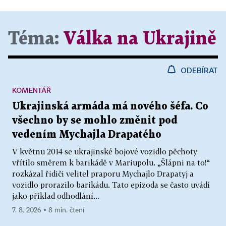
Téma:
Válka na Ukrajině
ODEBÍRAT
KOMENTÁŘ
Ukrajinská armáda má nového šéfa. Co
všechno by se mohlo změnit pod
vedením Mychajla Drapatého
V květnu 2014 se ukrajinské bojové vozidlo pěchoty
vřítilo směrem k barikádě v Mariupolu. „Šlápni na to!“
rozkázal řidiči velitel praporu Mychajlo Drapatyj a
vozidlo prorazilo barikádu. Tato epizoda se často uvádí
jako příklad odhodlání...
7. 8. 2026 ▪ 8 min. čtení