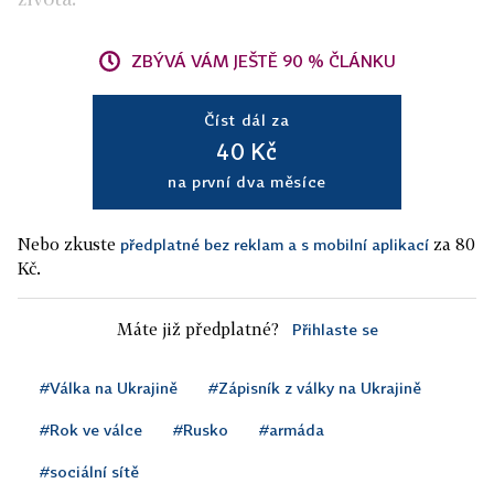
ZBÝVÁ VÁM JEŠTĚ 90 % ČLÁNKU
Číst dál za
40 Kč
na první dva měsíce
Nebo zkuste
za 80
předplatné bez reklam a s mobilní aplikací
Kč.
Máte již předplatné?
Přihlaste se
#Válka na Ukrajině
#Zápisník z války na Ukrajině
#Rok ve válce
#Rusko
#armáda
#sociální sítě