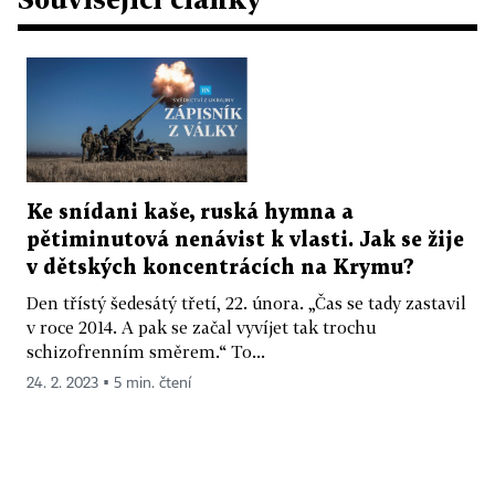
Ke snídani kaše, ruská hymna a
pětiminutová nenávist k vlasti. Jak se žije
v dětských koncentrácích na Krymu?
Den třístý šedesátý třetí, 22. února. „Čas se tady zastavil
v roce 2014. A pak se začal vyvíjet tak trochu
schizofrenním směrem.“ To...
24. 2. 2023 ▪ 5 min. čtení