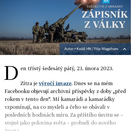
Autor ▪
Koláž HN / Filip Magalhaes
D
en třístý šedesátý pátý, 23. února 2023.
Zítra je
výročí invaze
. Dnes se na mém
Facebooku objevují archivní příspěvky z doby „před
rokem v tento den“. Mí kamarádi a kamarádky
vzpomínají, na co mysleli a čeho se obávali v
posledních hodinách míru. Za příštího úsvitu se –
stejně jako polovina světa – probudí do nového
života.