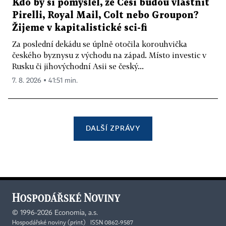
Kdo by si pomyslel, že Češi budou vlastnit
Pirelli, Royal Mail, Colt nebo Groupon?
Žijeme v kapitalistické sci-fi
Za poslední dekádu se úplně otočila korouhvička
českého byznysu z východu na západ. Místo investic v
Rusku či jihovýchodní Asii se český...
7. 8. 2026 ▪ 41:51 min.
DALŠÍ ZPRÁVY
©
1996-2026
Economia, a.s.
Hospodářské noviny (print) ISSN 0862-9587