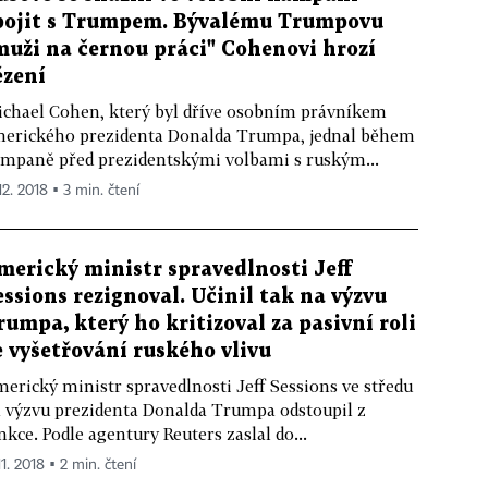
pojit s Trumpem. Bývalému Trumpovu
muži na černou práci" Cohenovi hrozí
ězení
chael Cohen, který byl dříve osobním právníkem
erického prezidenta Donalda Trumpa, jednal během
mpaně před prezidentskými volbami s ruským...
12. 2018 ▪ 3 min. čtení
merický ministr spravedlnosti Jeff
essions rezignoval. Učinil tak na výzvu
rumpa, který ho kritizoval za pasivní roli
e vyšetřování ruského vlivu
erický ministr spravedlnosti Jeff Sessions ve středu
 výzvu prezidenta Donalda Trumpa odstoupil z
nkce. Podle agentury Reuters zaslal do...
11. 2018 ▪ 2 min. čtení