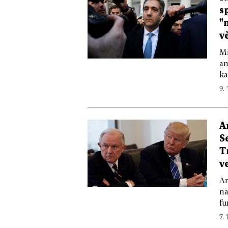
s
"
v
Mi
am
ka
9. 
A
S
T
v
Am
na
fu
7. 