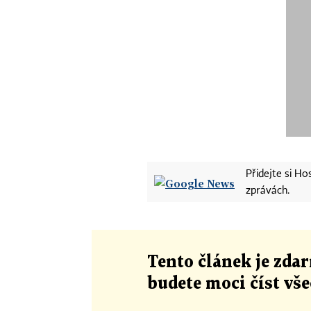
Přidejte si H
zprávách.
Tento článek
je
zdar
budete moci číst vš