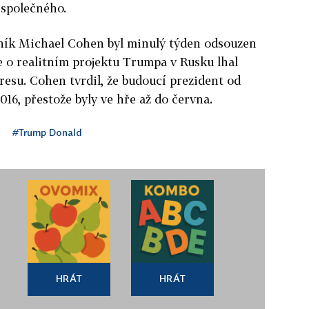
 společného.
ník Michael Cohen byl minulý týden odsouzen
že o realitním projektu Trumpa v Rusku lhal
su. Cohen tvrdil, že budoucí prezident od
016, přestože byly ve hře až do června.
#Trump Donald
HRÁT
HRÁT