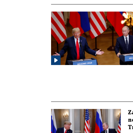
Z
n
T