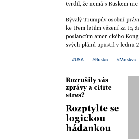
tvrdil, že nemá s Ruskem nic
Bývalý Trumpův osobní práv
ke třem letům vězení za to, 
poslancům amerického Kongre
svých plánů upustil v lednu 2
#USA
#Rusko
#Moskva
Rozrušily vás
zprávy a cítíte
stres?
Rozptylte se
logickou
hádankou