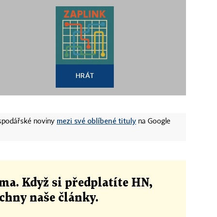
HRÁT
mezi své oblíbené tituly
ospodářské noviny
na Google
ma. Když si předplatíte HN,
echny naše články
.