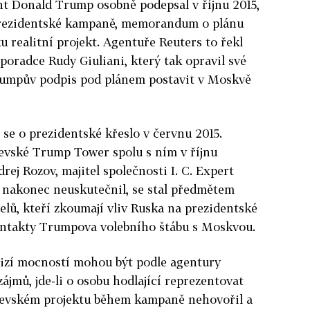
t Donald Trump osobně podepsal v říjnu 2015,
rezidentské kampaně, memorandum o plánu
u realitní projekt. Agentuře Reuters to řekl
oradce Rudy Giuliani, který tak opravil své
rumpův podpis pod plánem postavit v Moskvě
se o prezidentské křeslo v červnu 2015.
ské Trump Tower spolu s ním v říjnu
ej Rozov, majitel společnosti I. C. Expert
e nakonec neuskutečnil, se stal předmětem
lů, kteří zkoumají vliv Ruska na prezidentské
ontakty Trumpova volebního štábu s Moskvou.
cizí mocností mohou být podle agentury
ájmů, jde-li o osobu hodlající reprezentovat
kevském projektu během kampaně nehovořil a