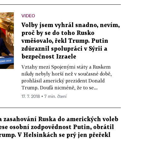
VIDEO
Volby jsem vyhrál snadno, nevím,
proč by se do toho Rusko
vměšovalo, řekl Trump. Putin
zdůraznil spolupráci v Sýrii a
bezpečnost Izraele
Vztahy mezi Spojenými státy a Ruskem
nikdy nebyly horší než v současné době,
prohlásil americký prezident Donald
Trump. Doufá nicméně, že to se...
17. 7. 2018 ▪ 7 min. čtení
a zasahování Ruska do amerických voleb
ese osobní zodpovědnost Putin, obrátil
rump. V Helsinkách se prý jen přeřekl