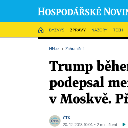
ZPRÁVY
HOME
BYZNYS
NÁZORY
TECH
HN.cz
›
Zahraniční
Trump běhe
podepsal m
v Moskvě. Př
ČTK
20. 12. 2018 10:04 ▪ 2 min. čtení