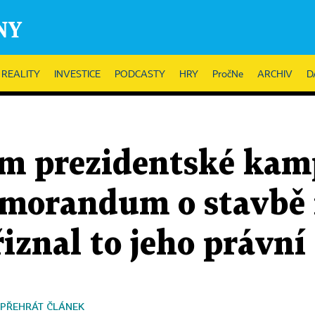
REALITY
INVESTICE
PODCASTY
HRY
PročNe
ARCHIV
D
m prezidentské kam
emorandum o stavbě
iznal to jeho právní
PŘEHRÁT ČLÁNEK