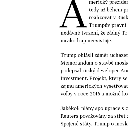
A
merický preziden
tedy už během p
realizovat v Rusk
Trumpův právní p
nedávné tvrzení, že žádný T
mrakodrap neexistuje.
Trump ohlásil záměr ucházet 
Memorandum o stavbě moskev
podepsal ruský developer Andr
Investment. Projekt, který s
zájmu amerických vyšetřovate
volby v roce 2016 a možné k
Jakékoli plány spolupráce s 
Reuters považovány za střet z
Spojené státy. Trump o mos