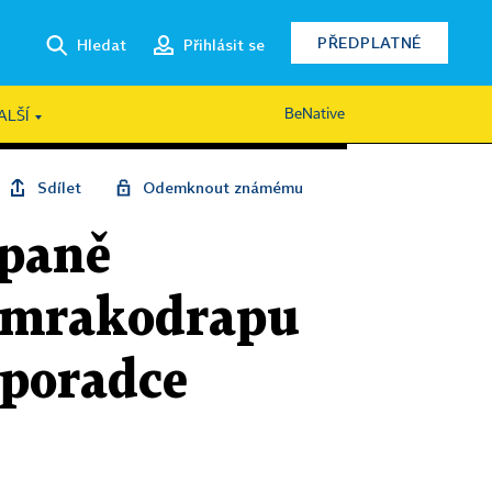
PŘEDPLATNÉ
Hledat
Přihlásit se
BeNative
ALŠÍ
Sdílet
Odemknout známému
paně
 mrakodrapu
 poradce