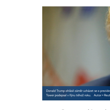
Donald Trump ohlásil záměr ucházet se o prezi
Tower podepsal v říjnu téhož roku.
Autor ▪
Reut