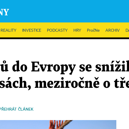
REALITY
INVESTICE
PODCASTY
HRY
PročNe
ARCHIV
D
 do Evropy se sníži
sách, meziročně o tř
PŘEHRÁT ČLÁNEK