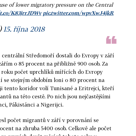
use of lower migratory pressure on the Central
/t.co/K83jrrJDWv
pic.twitter.com/wpvXwJ4jkR
)
15. října 2018
s centrální Středomoří dostali do Evropy v září
zářím o 85 procent na přibližně 900 osob. Za
 roku počet uprchlíků mířících do Evropy
ní se stejným obdobím loni o 80 procent na
i tento koridor volí Tunisané a Eritrejci, kteří
antů na této cestě. Po nich jsou nejčastějšími
ci, Pákistánci a Nigerijci.
sl počet migrantů v září v porovnání se
ocent na zhruba 5400 osob. Celkově ale počet