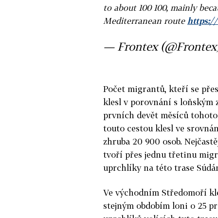
to about 100 100, mainly beca
Mediterranean route
https:/
— Frontex (@Frontex
Počet migrantů, kteří se pře
klesl v porovnání s loňským 
prvních devět měsíců tohoto
touto cestou klesl ve srovná
zhruba 20 900 osob. Nejčastěj
tvoří přes jednu třetinu migr
uprchlíky na této trase Súdán
Ve východním Středomoří kle
stejným obdobím loni o 25 pr