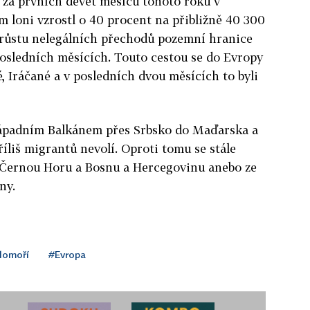
u za prvních devět měsíců tohoto roku v
 loni vzrostl o 40 procent na přibližně 40 300
nárůstu nelegálních přechodů pozemní hranice
sledních měsících. Touto cestou se do Evropy
né, Iráčané a v posledních dvou měsících to byli
západním Balkánem přes Srbsko do Maďarska a
íliš migrantů nevolí. Oproti tomu se stále
i, Černou Horu a Bosnu a Hercegovinu anebo ze
ny.
domoří
#Evropa