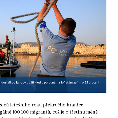
í dostali do Evropy v září klesl v porovnání s loňským zářím o 85 procent
síců letošního roku překročilo hranice
gálně 100 100 migrantů, což je o třetinu méně