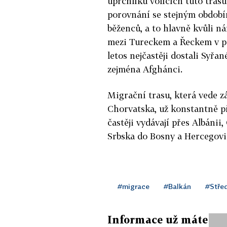
uprchlíků volících tuto tras
porovnání se stejným obdobím
běženců, a to hlavně kvůli 
mezi Tureckem a Řeckem v po
letos nejčastěji dostali Syřa
zejména Afghánci.
Migrační trasu, která vede 
Chorvatska, už konstantně př
častěji vydávají přes Albáni
Srbska do Bosny a Hercegovi
#migrace
#Balkán
#Stře
Informace už máte