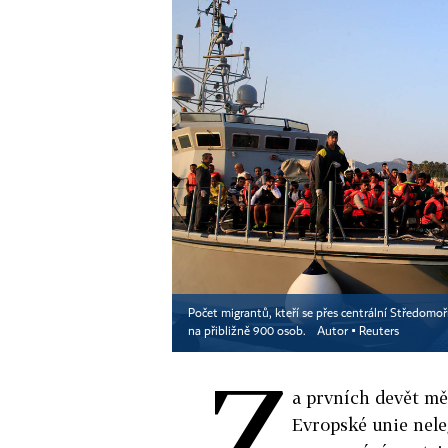
Počet migrantů, kteří se přes centrální Středomoř
na přibližně 900 osob.
Autor ▪
Reuters
Z
a prvních devět mě
Evropské unie nele