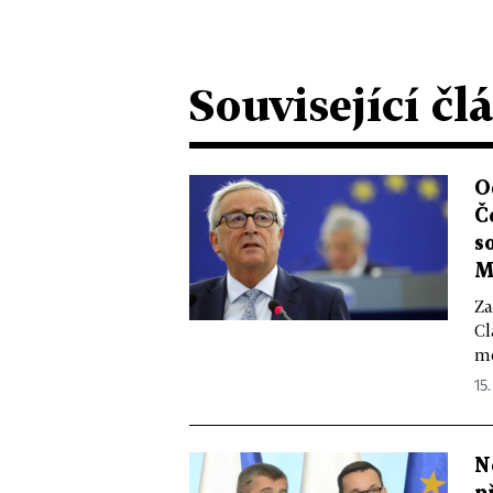
Související čl
O
Č
s
M
Za
Cl
me
15.
N