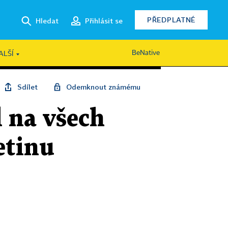
PŘEDPLATNÉ
Hledat
Přihlásit se
BeNative
ALŠÍ
Sdílet
Odemknout známému
l na všech
etinu