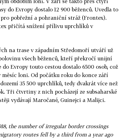
ným obdobím loni. V září se takto přes čtyři
asy do Evropy dostalo 12 900 běženců. Uvedla to
pro pobřežní a pohraniční stráž (Frontex).
x přičítá snížení přílivu uprchlíků v
h na trase v západním Středomoří utváří už
polovinu všech běženců, kteří překročí unijní
e do Evropy touto cestou dostalo 6500 osob, což
ný měsíc loni. Od počátku roku do konce září
edozemí 35 500 uprchlíků, tedy dvakrát více než
k. Tři čtvrtiny z nich pocházejí ze subsaharské
stěji vydávají Maročané, Guinejci a Malijci.
018, the number of irregular border crossings
igratory routes fell by a third from a year ago