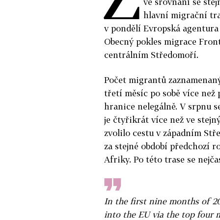
ve srovnání se stej
hlavní migrační tr
v pondělí Evropská agentura 
Obecný pokles migrace Fronte
centrálním Středomoří.
Počet migrantů zaznamenanýc
třetí měsíc po sobě více než 
hranice nelegálně. V srpnu s
je čtyřikrát více než ve stej
zvolilo cestu v západním Stř
za stejné období předchozí ro
Afriky. Po této trase se nejča
In the first nine months of 2
into the EU via the top four m