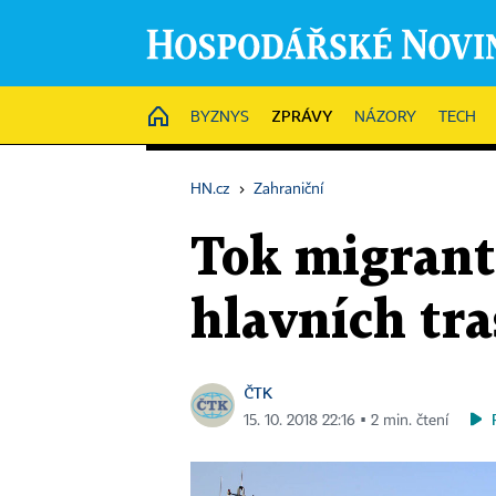
ZPRÁVY
HOME
BYZNYS
NÁZORY
TECH
HN.cz
›
Zahraniční
Tok migrantů
hlavních tra
ČTK
15. 10. 2018 22:16 ▪ 2 min. čtení