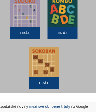
HRÁT
HRÁT
HRÁT
mezi své oblíbené tituly
ospodářské noviny
na Google