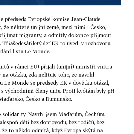
je předseda Evropské komise Jean-Claude
, že některé unijní země, mezi nimi i Česko,
přijímat migranty, a odmítly dokonce přijmout
 Třiašedesátiletý šéf EK to uvedl v rozhovoru,
dání listu Le Monde.
tů v rámci EU) přijali (unijní) ministři vnitra
r na otázku, zda nelituje toho, že navrhl
tu Le Monde se předsedy EK v dovětku otázal,
 s východními členy unie. Proti kvótám byly při
 Maďarsko, Česko a Rumunsko.
e solidarity. Navrhl jsem Maďarům, Čechům,
 alespoň děti bez doprovodu, bez rodičů, bez
í, že to někdo odmítá, když Evropa skýtá na