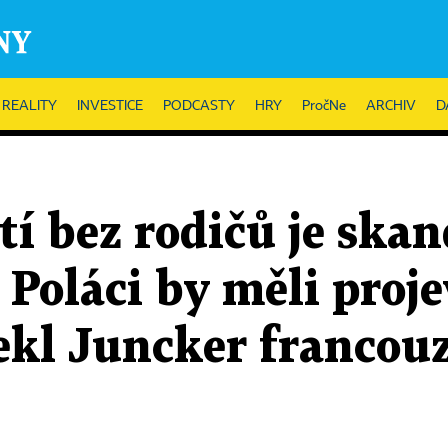
REALITY
INVESTICE
PODCASTY
HRY
PročNe
ARCHIV
D
í bez rodičů je skand
 Poláci by měli proje
řekl Juncker franco