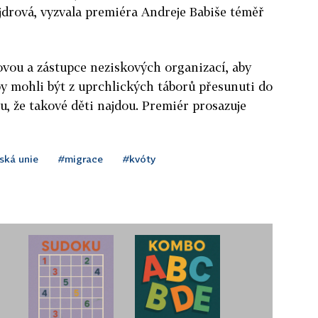
drová, vyzvala premiéra Andreje Babiše téměř
vou a zástupce neziskových organizací, aby
 by mohli být z uprchlických táborů přesunuti do
u, že takové děti najdou. Premiér prosazuje
ská unie
#migrace
#kvóty