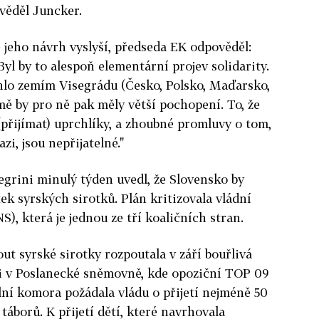
ověděl Juncker.
jeho návrh vyslyší, předseda EK odpověděl:
 Byl by to alespoň elementární projev solidarity.
lo zemím Visegrádu (Česko, Polsko, Maďarsko,
mě by pro ně pak měly větší pochopení. To, že
(přijímat) uprchlíky, a zhoubné promluvy o tom,
zi, jsou nepřijatelné."
egrini minulý týden uvedl, že Slovensko by
ek syrských sirotků. Plán kritizovala vládní
), která je jednou ze tří koaličních stran.
ut syrské sirotky rozpoutala v září bouřlivá
 i v Poslanecké sněmovně, kde opoziční TOP 09
lní komora požádala vládu o přijetí nejméně 50
táborů. K přijetí dětí, které navrhovala