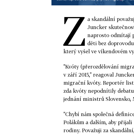
Z
a skandální považu
Juncker skutečnost
naprosto odmítají 
děti bez doprovodu.
který vyšel ve víkendovém vy
"Kvóty (přerozdělování migran
v září 2015," reagoval Juncke
migrační kvóty. Reportér lis
zda kvóty nepodnítily debatu
jednání ministrů Slovensko,
"Chybí nám společná definic
Polákům a dalším, aby přijali
rodiny. Považuji za skandáln