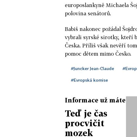
europoslankyně Michaela Šoj
polovina senátorů.
Babiš nakonec požádal Šojdro
vybrali syrské sirotky, kteří
Česka. Příliš však nevěří tom
pomoc dětem mimo Česko.
#Juncker Jean-Claude
#Evrop
#Evropská komise
Informace už máte
Teď je čas
procvičit
mozek