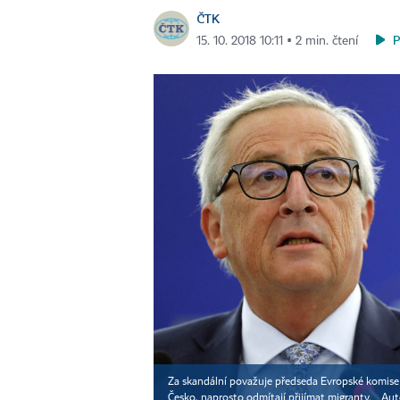
ČTK
15. 10. 2018 10:11 ▪ 2 min. čtení
Za skandální považuje předseda Evropské komise J
Česko, naprosto odmítají přijímat migranty.
Aut