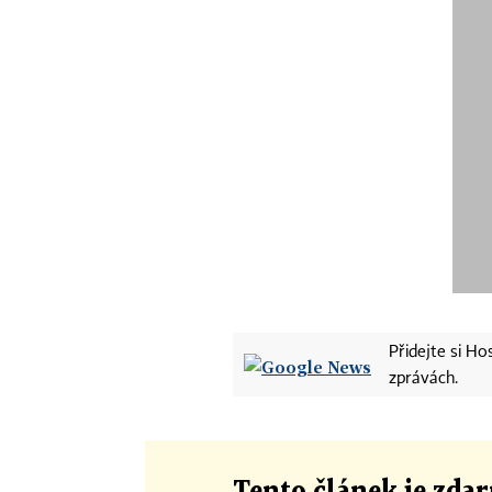
Přidejte si H
zprávách.
Tento článek
je
zdar