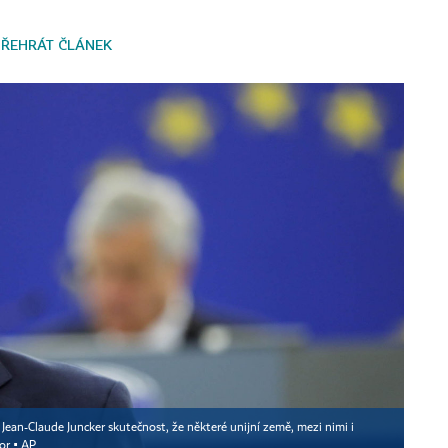
PŘEHRÁT ČLÁNEK
ean-Claude Juncker skutečnost, že některé unijní země, mezi nimi i
or ▪
AP