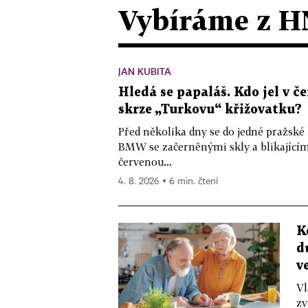
Vybíráme z H
JAN KUBITA
Hledá se papaláš. Kdo jel v
skrze „Turkovu“ křižovatku?
Před několika dny se do jedné pražské
BMW se začerněnými skly a blikající
červenou...
4. 8. 2026 ▪ 6 min. čtení
K
d
v
Vl
zv