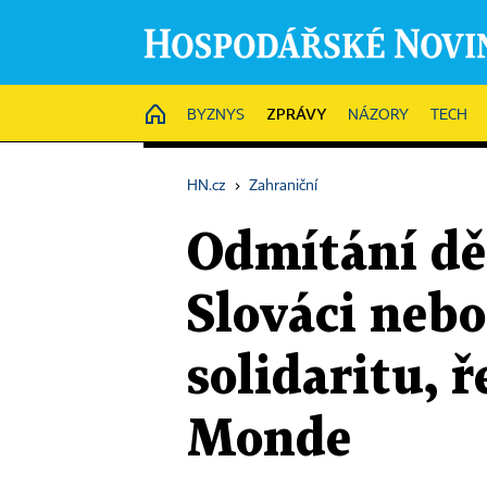
ZPRÁVY
HOME
BYZNYS
NÁZORY
TECH
HN.cz
›
Zahraniční
Odmítání dět
Slováci nebo
solidaritu, 
Monde