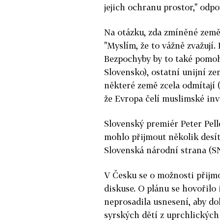
jejich ochranu prostor," odp
Na otázku, zda zmíněné země 
"Myslím, že to vážně zvažují.
Bezpochyby by to také pomoh
Slovensko), ostatní unijní ze
některé země zcela odmítají 
že Evropa čelí muslimské inva
Slovenský premiér Peter Pell
mohlo přijmout několik desít
Slovenská národní strana (SNS
V Česku se o možnosti přijmo
diskuse. O plánu se hovořilo
neprosadila usnesení, aby do
syrských dětí z uprchlických 