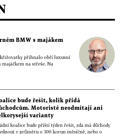
N
 černém BMW s majákem
 křižovatky přihnalo obří luxusní
m majáčkem na střeše. Na
oalice bude řešit, kolik přidá
ůchodcům. Motoristé neodmítají ani
elkorysejší varianty
ádní koalice bude příští týden řešit, zda má důchody
ednout v průměru o 300 korun měsíčně, nebo o