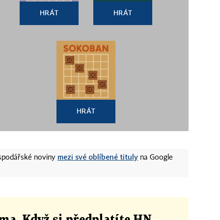
HRÁT
HRÁT
HRÁT
mezi své oblíbené tituly
ospodářské noviny
na Google
ma. Když si předplatíte HN,