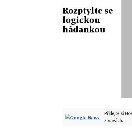
Rozptylte se
logickou
hádankou
Přidejte si H
zprávách.