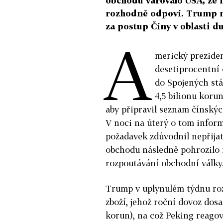
obchodu varovalo USA, že
rozhodně odpoví. Trump mi
za postup Číny v oblasti du
A
merický preziden
desetiprocentní 
do Spojených stá
4,5 bilionu kor
aby připravil seznam čínských
V noci na úterý o tom inform
požadavek zdůvodnil nepřijat
obchodu následně pohrozilo r
rozpoutávání obchodní války
Trump v uplynulém týdnu rozh
zboží, jehož roční dovoz dosa
korun), na což Peking reag