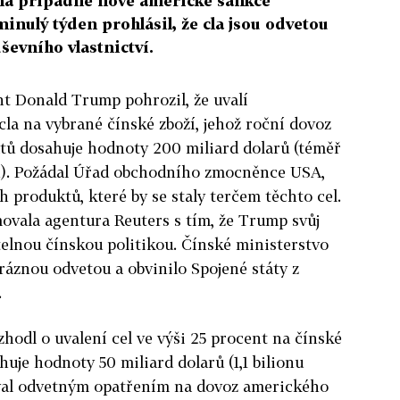
 na případné nové americké sankce
nulý týden prohlásil, že cla jsou odvetou
ševního vlastnictví.
t Donald Trump pohrozil, že uvalí
cla na vybrané čínské zboží, jehož roční dovoz
tů dosahuje hodnoty 200 miliard dolarů (téměř
un). Požádal Úřad obchodního zmocněnce USA,
 produktů, které by se staly terčem těchto cel.
ovala agentura Reuters s tím, že Trump svůj
elnou čínskou politikou. Čínské ministerstvo
áznou odvetou a obvinilo Spojené státy z
.
odl o uvalení cel ve výši 25 procent na čínské
huje hodnoty 50 miliard dolarů (1,1 bilionu
oval odvetným opatřením na dovoz amerického