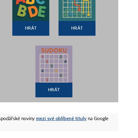
HRÁT
HRÁT
HRÁT
mezi své oblíbené tituly
ospodářské noviny
na Google