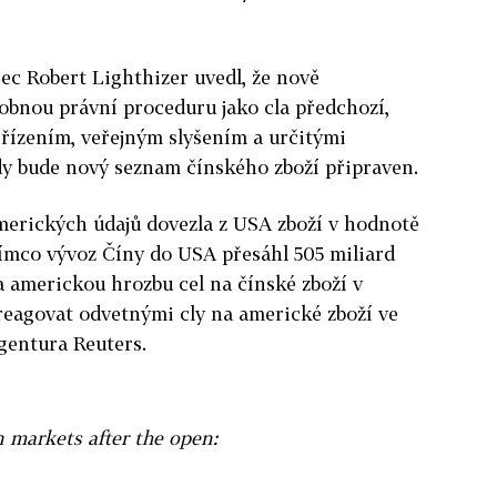
 Robert Lighthizer uvedl, že nově
obnou právní proceduru jako cla předchozí,
řízením, veřejným slyšením a určitými
dy bude nový seznam čínského zboží připraven.
merických údajů dovezla z USA zboží v hodnotě
tímco vývoz Číny do USA přesáhl 505 miliard
 americkou hrozbu cel na čínské zboží v
reagovat odvetnými cly na americké zboží ve
gentura Reuters.
 markets after the open: