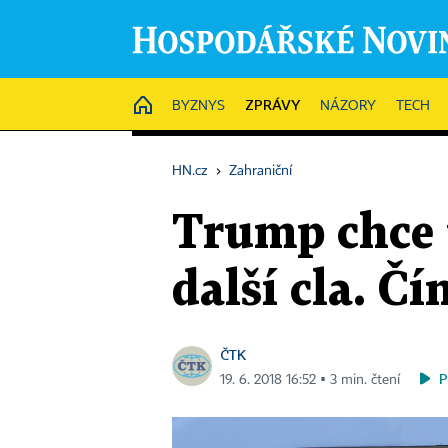
ZPRÁVY
HOME
BYZNYS
NÁZORY
TECH
HN.cz
›
Zahraniční
Trump chce 
další cla. Č
ČTK
P
19. 6. 2018 16:52 ▪ 3 min. čtení