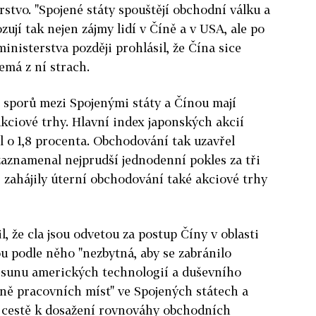
rstvo. "Spojené státy spouštějí obchodní válku a
zují tak nejen zájmy lidí v Číně a v USA, ale po
ministerstva později prohlásil, že Čína sice
emá z ní strach.
 sporů mezi Spojenými státy a Čínou mají
kciové trhy. Hlavní index japonských akcií
l o 1,8 procenta. Obchodování tak uzavřel
zaznamenal nejprudší jednodenní pokles za tři
 zahájily úterní obchodování také akciové trhy
, že cla jsou odvetou za postup Číny v oblasti
ou podle něho "nezbytná, aby se zabránilo
esunu amerických technologií a duševního
aně pracovních míst" ve Spojených státech a
 cestě k dosažení rovnováhy obchodních