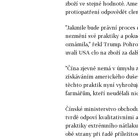
zboží ve stejné hodnotě. Ame
protiopatření odpovědět clem
"Jakmile bude právní proces 
nezmění své praktiky a poku
oznámila," řekl Trump. Pohro
uvalí USA clo na zboží za dal
"Čína zjevně nemá v úmyslu z
získáváním amerického dušev
těchto praktik nyní vyhrož
farmářům, kteří neudělali ni
Čínské ministerstvo obchodu
tvrdě odpoví kvalitativními 
praktiky extrémního nátlaku 
obě strany při řadě příležit