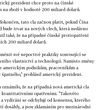
rický prezident chce proto na čínské
 na zboží v hodnotě 200 miliard dolarů.
dokončen, tato cla začnou platit, pokud Čína
d bude trvat na nových clech, která nedávno
zil také, že na případné čínské protiopatření
ších 200 miliard dolarů.
měnit své nepoctivé praktiky související se
ního vlastnictví a technologií. Namísto změny
uje americkým podnikům, pracovníkům a
c špatného," prohlásil americký prezident.
 oznámilo, že na případná nová americká cla
a kvantitativními opatřeními. "Takovéto
a vydírání se odchylují od konsensu, kterého
ostí dosáhly, a jsou zklamáním pro mezinárodní