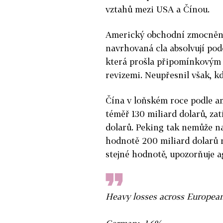
vztahů mezi USA a Čínou.
Americký obchodní zmocněnec
navrhovaná cla absolvují pod
která prošla připomínkovým 
revizemi. Neupřesnil však, k
Čína v loňském roce podle a
téměř 130 miliard dolarů, za
dolarů. Peking tak nemůže na
hodnotě 200 miliard dolarů 
stejné hodnotě, upozorňuje a
Heavy losses across European