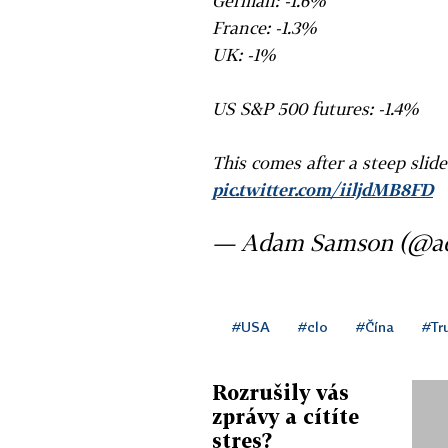
German: -1.6%
France: -1.3%
UK: -1%
US S&P 500 futures: -1.4%
This comes after a steep slid
pic.twitter.com/iiljdMB8FD
— Adam Samson (@a
#USA
#clo
#Čína
#Tr
Rozrušily vás
zprávy a cítíte
stres?