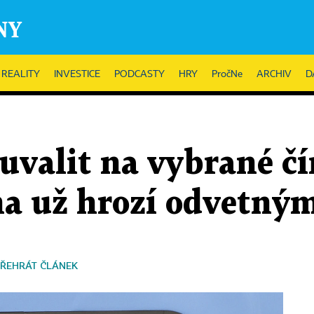
REALITY
INVESTICE
PODCASTY
HRY
PročNe
ARCHIV
D
uvalit na vybrané čí
ína už hrozí odvetný
ŘEHRÁT ČLÁNEK