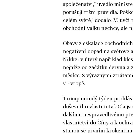
společenství," uvedlo ministe
porušují tržní pravidla. Poško
celém světě," dodalo. Mluvčí 
obchodní válku nechce, ale n
Obavy z eskalace obchodních
negativní dopad na světové a
Nikkei v úterý například kles
nejníže od začátku června a 
měsíce. S výraznými ztrátami
v Evropě.
Trump minulý týden prohlásil
duševního vlastnictví. Cla js
dalšímu nespravedlivému př
vlastnictví do Číny a k ochr
stanou se prvním krokem na