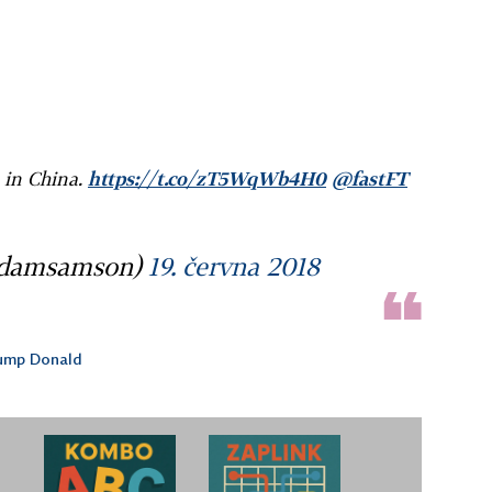
e in China.
https://t.co/zT5WqWb4H0
@fastFT
damsamson)
19. června 2018
ump Donald