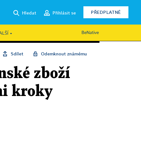
PŘEDPLATNÉ
Hledat
Přihlásit se
BeNative
ALŠÍ
Sdílet
Odemknout známému
nské zboží
mi kroky