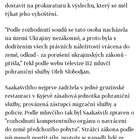
dostavit na prokuraturu k výslechu, který se měl
týkat jeho vyhoštění.
"Podle rozhodnutí soudů se tato osoba nacházela
na území Ukrajiny nezákonně, a proto byla s
dodržením všech právních náležitostí vrácena do
země, odkud - za porušení ukrajinských zákonů -
přišla," řekl podle webu televize 112 mluvčí
pohraniční služby Oleh Slobodjan.
Saakašviliho nejprve zadržela v jedné gruzínské
restauraci v Kyjevě zásahová jednotka pohraniční
služby, provázená zástupci migrační služby a
policie. Podle mluvčího tak byl Saakašvili zpraven o
"rozhodnutí kompetentního orgánu o navrácení
do země předchozího pobytu". Strážci zákona podle
něj museli použít sílu, protože je napadli lidé ze