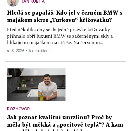
JAN KUBITA
Hledá se papaláš. Kdo jel v černém BMW s
majákem skrze „Turkovu“ křižovatku?
Před několika dny se do jedné pražské křižovatky
přihnalo obří luxusní BMW se začerněnými skly a
blikajícím majáčkem na střeše. Na červenou...
4. 8. 2026 ▪ 6 min. čtení
ROZHOVOR
Jak poznat kvalitní zmrzlinu? Proč by
měla být měkká a „pocitově teplá“? A kam