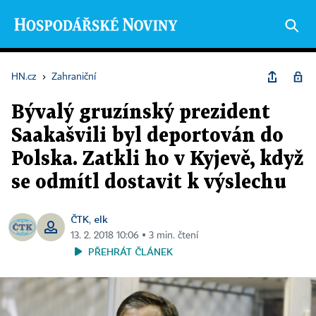
HN.cz
›
Zahraniční
Bývalý gruzínský prezident
Saakašvili byl deportován do
Polska. Zatkli ho v Kyjevě, když
se odmítl dostavit k výslechu
ČTK
elk
,
13. 2. 2018 10:06 ▪ 3 min. čtení
PŘEHRÁT ČLÁNEK