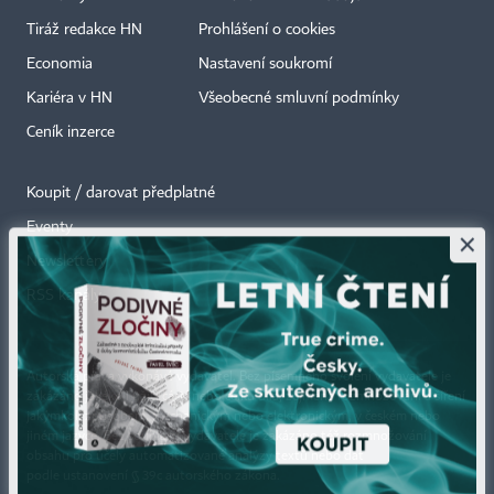
Tiráž redakce HN
Prohlášení o cookies
Economia
Nastavení soukromí
Kariéra v HN
Všeobecné smluvní podmínky
Ceník inzerce
Koupit / darovat předplatné
Eventy
×
Newslettery
RSS kanály
Autorská práva vykonává vydavatel. Bez písemného svolení vydavatele je
zakázáno jakékoli užití částí nebo celku díla, zejména rozmnožování a šíření
jakýmkoli způsobem, mechanickým nebo elektronickým, v českém nebo
jiném jazyce. Bez souhlasu vydavatele je zakázáno též rozmnožování
obsahu pro účely automatizované analýzy textů nebo dat
podle ustanovení § 39c autorského zákona.