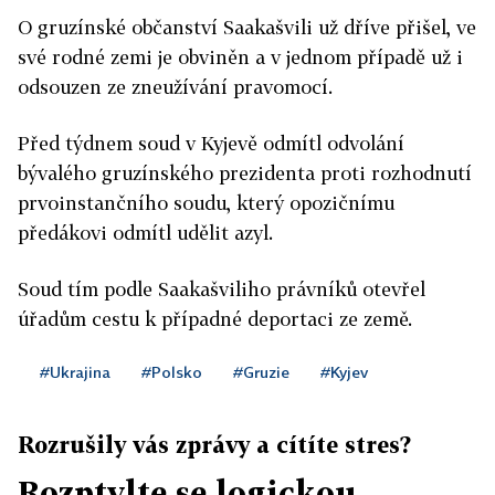
O gruzínské občanství Saakašvili už dříve přišel, ve
své rodné zemi je obviněn a v jednom případě už i
odsouzen ze zneužívání pravomocí.
Před týdnem soud v Kyjevě odmítl odvolání
bývalého gruzínského prezidenta proti rozhodnutí
prvoinstančního soudu, který opozičnímu
předákovi odmítl udělit azyl.
Soud tím podle Saakašviliho právníků otevřel
úřadům cestu k případné deportaci ze země.
#Ukrajina
#Polsko
#Gruzie
#Kyjev
Rozrušily vás zprávy a cítíte stres?
Rozptylte se logickou