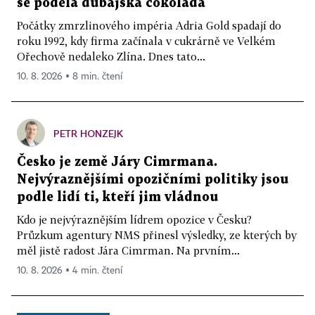
se poděla dubajská čokoláda
Počátky zmrzlinového impéria Adria Gold spadají do
roku 1992, kdy firma začínala v cukrárně ve Velkém
Ořechově nedaleko Zlína. Dnes tato...
10. 8. 2026 ▪ 8 min. čtení
PETR HONZEJK
Česko je země Járy Cimrmana.
Nejvýraznějšími opozičními politiky jsou
podle lidí ti, kteří jim vládnou
Kdo je nejvýraznějším lídrem opozice v Česku?
Průzkum agentury NMS přinesl výsledky, ze kterých by
měl jistě radost Jára Cimrman. Na prvním...
10. 8. 2026 ▪ 4 min. čtení