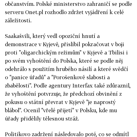
občanstvím. Polské ministerstvo zahraničí se podle
serveru Onet.pl rozhodlo zdržet vyjádření k celé
záležitosti.
Saakašvili, který vedl opoziční hnutí a
demonstrace v Kyjevě, přislíbil pokračovat v boji
proti "oligarchickým režimům" v Kyjevě a Tbilisi i
po svém vyhoštění do Polska, které se podle něj
odehrálo s použitím hrubého násilí a které svědčí
o "panice úřadů" a "Porošenkově slabosti a
zbabělosti". Podle agentury Interfax také zdůraznil,
že vyhoštění potvrzuje, že předchozí obvinění z
pokusu o státní převrat v Kyjevě "je naprostý
blábol". Ocenil "vřelé přijetí" v Polsku, kde mu
úřady přidělily tělesnou stráž.
Politikovo zadržení následovalo poté, co se odmítl