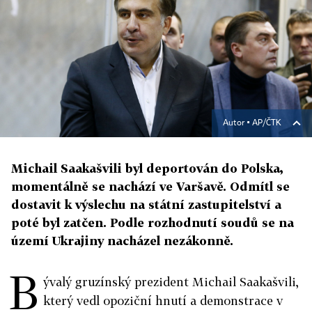
Autor ▪
AP/ČTK
Michail Saakašvili byl deportován do Polska,
momentálně se nachází ve Varšavě. Odmítl se
dostavit k výslechu na státní zastupitelství a
poté byl zatčen. Podle rozhodnutí soudů se na
území Ukrajiny nacházel nezákonně.
B
ývalý gruzínský prezident Michail Saakašvili,
který vedl opoziční hnutí a demonstrace v