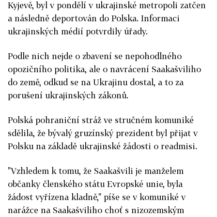
Kyjevě, byl v pondělí v ukrajinské metropoli zatčen
a následně deportován do Polska. Informaci
ukrajinských médií potvrdily úřady.
Podle nich nejde o zbavení se nepohodlného
opozičního politika, ale o navrácení Saakašviliho
do země, odkud se na Ukrajinu dostal, a to za
porušení ukrajinských zákonů.
Polská pohraniční stráž ve stručném komuniké
sdělila, že bývalý gruzínský prezident byl přijat v
Polsku na základě ukrajinské žádosti o readmisi.
"Vzhledem k tomu, že Saakašvili je manželem
občanky členského státu Evropské unie, byla
žádost vyřízena kladně," píše se v komuniké v
narážce na Saakašviliho choť s nizozemským