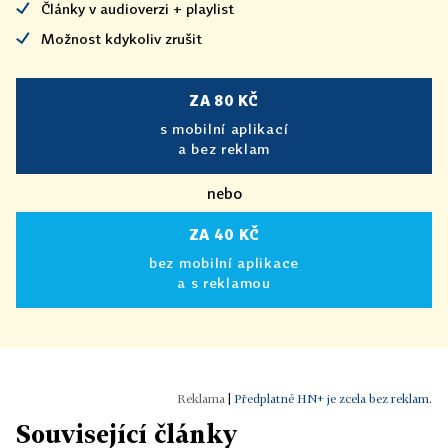
Články v audioverzi + playlist
Možnost kdykoliv zrušit
ZA 80 KČ
s mobilní aplikací
a bez reklam
nebo
ZA 40 KČ
bez mobilní aplikace
a s reklamou
|
Předplatné HN+ je zcela bez reklam.
Související články