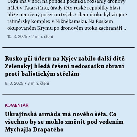
Ukrajina v noci na pondělí podnikla rozsáhlý dronový
nálet v Tatarstánu, úřady této ruské republiky hlásí
blíže neurčený počet mrtvých. Cílem útoku byl zřejmě
rafinérský komplex v Nižněkamsku. Na Ruskem
okupovaném Krymu po dronovém útoku záchranáři...
10. 8. 2026 ▪ 2 min. čtení
Rusko při úderu na Kyjev zabilo další dítě.
Zelenskyj hledá řešení nedostatku zbraní
proti balistickým střelám
8. 8. 2026 ▪ 3 min. čtení
KOMENTÁŘ
Ukrajinská armáda má nového šéfa. Co
všechno by se mohlo změnit pod vedením
Mychajla Drapatého