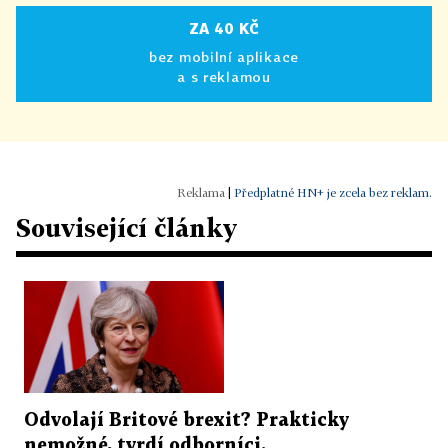
ZA 40 KČ
bez mobilní aplikace
a s reklamou
|
Předplatné HN+ je zcela bez reklam.
Související články
Odvolají Britové brexit? Prakticky
nemožné, tvrdí odborníci.