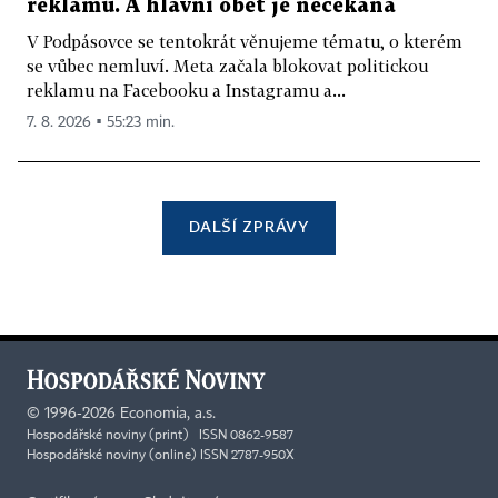
reklamu. A hlavní oběť je nečekaná
V Podpásovce se tentokrát věnujeme tématu, o kterém
se vůbec nemluví. Meta začala blokovat politickou
reklamu na Facebooku a Instagramu a...
7. 8. 2026 ▪ 55:23 min.
DALŠÍ ZPRÁVY
©
1996-2026
Economia, a.s.
Hospodářské noviny (print) ISSN 0862-9587
Hospodářské noviny (online) ISSN 2787-950X