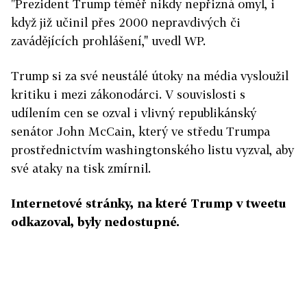
"Prezident Trump téměř nikdy nepřizná omyl, i
když již učinil přes 2000 nepravdivých či
zavádějících prohlášení," uvedl WP.
Trump si za své neustálé útoky na média vysloužil
kritiku i mezi zákonodárci. V souvislosti s
udílením cen se ozval i vlivný republikánský
senátor John McCain, který ve středu Trumpa
prostřednictvím washingtonského listu vyzval, aby
své ataky na tisk zmírnil.
Internetové stránky, na které Trump v tweetu
odkazoval, byly nedostupné.