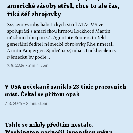
americké zásoby střel, chce to ale čas,
říká šéf zbrojovky
Zvýšení výroby balistických střel ATACMS ve
spolupráci s americkou firmou Lockheed Martin
nějakou dobu potrvá. Agentuře Reuters to řekl
generální ředitel německé zbrojovky Rheinmetall
Armin Papperger. Společná výroba s Lockheedem v
Německu by podle...
7. 8. 2026 ▪ 3 min. čtení
V USA nečekaně zaniklo 23 tisíc pracovních
míst. Čekal se přitom opak
7. 8. 2026 ▪ 2 min. čtení
Tohle se nikdy předtím nestalo.
Washington podpořil japonskou měnu