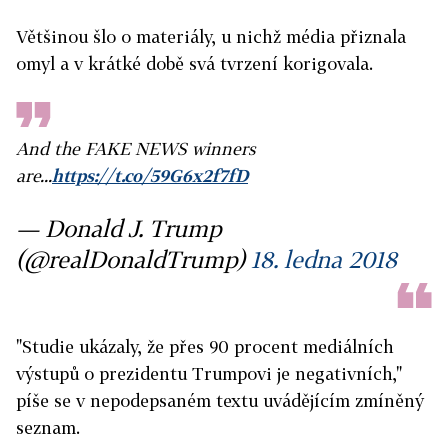
Většinou šlo o materiály, u nichž média přiznala
omyl a v krátké době svá tvrzení korigovala.
And the FAKE NEWS winners
are...
https://t.co/59G6x2f7fD
— Donald J. Trump
(@realDonaldTrump)
18. ledna 2018
"Studie ukázaly, že přes 90 procent mediálních
výstupů o prezidentu Trumpovi je negativních,"
píše se v nepodepsaném textu uvádějícím zmíněný
seznam.