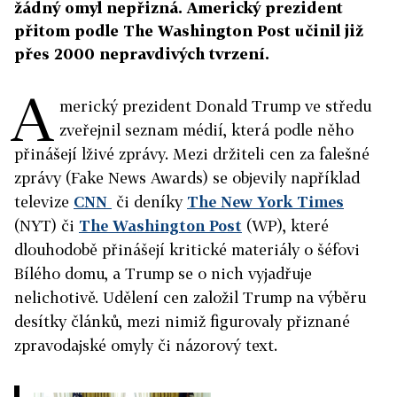
žádný omyl nepřizná. Americký prezident
přitom podle The Washington Post učinil již
přes 2000 nepravdivých tvrzení.
A
merický prezident Donald Trump ve středu
zveřejnil seznam médií, která podle něho
přinášejí lživé zprávy. Mezi držiteli cen za falešné
zprávy (Fake News Awards) se objevily například
televize
CNN
či deníky
The New York Times
(NYT) či
The Washington Post
(WP), které
dlouhodobě přinášejí kritické materiály o šéfovi
Bílého domu, a Trump se o nich vyjadřuje
nelichotivě. Udělení cen založil Trump na výběru
desítky článků, mezi nimiž figurovaly přiznané
zpravodajské omyly či názorový text.