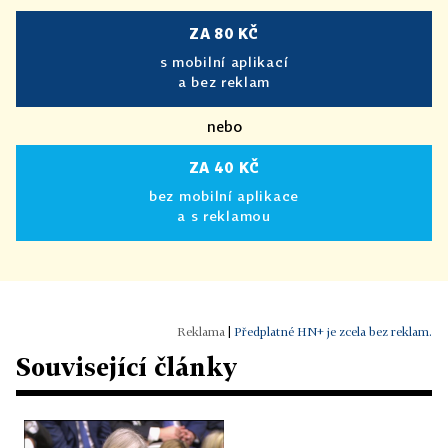
ZA 80 KČ
s mobilní aplikací
a bez reklam
nebo
ZA 40 KČ
bez mobilní aplikace
a s reklamou
|
Předplatné HN+ je zcela bez reklam.
Související články