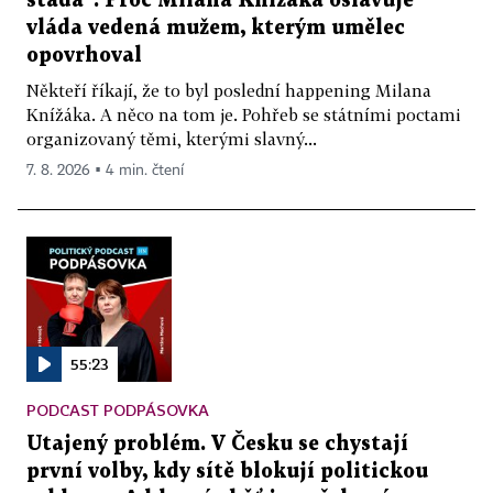
stáda“. Proč Milana Knížáka oslavuje
vláda vedená mužem, kterým umělec
opovrhoval
Někteří říkají, že to byl poslední happening Milana
Knížáka. A něco na tom je. Pohřeb se státními poctami
organizovaný těmi, kterými slavný...
7. 8. 2026 ▪ 4 min. čtení
55:23
PODCAST PODPÁSOVKA
Utajený problém. V Česku se chystají
první volby, kdy sítě blokují politickou