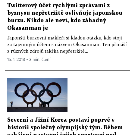
Twitterový účet rychlými zprávami z
byznysu nepřetržitě ovlivňuje japonskou
burzu. Nikdo ale neví, kdo záhadný
Okasanman je
Japonští burzovní makléři si kladou otázku, kdo stojí
za tajemným účtem s názvem Okasanman. Ten přináší
z různých zdrojů takřka nepřetržitě...
15. 1. 2018 ▪ 3 min. čtení
Severní a Jižní Korea postaví poprvé v
historii společný olympijský tým. Během