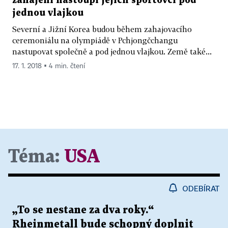
zahájení nastoupí jejich sportovci pod
jednou vlajkou
Severní a Jižní Korea budou během zahajovacího
ceremoniálu na olympiádě v Pchjongčchangu
nastupovat společně a pod jednou vlajkou. Země také...
17. 1. 2018 ▪ 4 min. čtení
Téma:
USA
ODEBÍRAT
„To se nestane za dva roky.“
Rheinmetall bude schopný doplnit