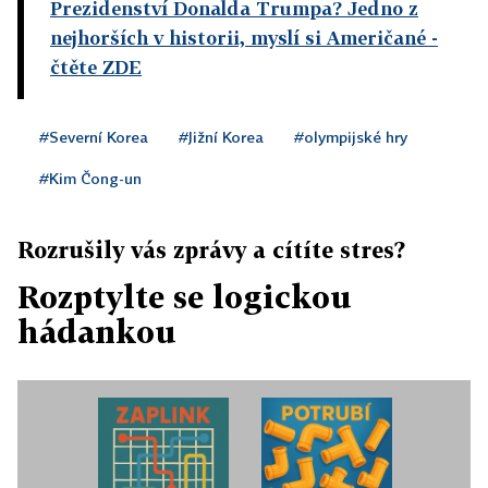
Prezidenství Donalda Trumpa? Jedno z
nejhorších v historii, myslí si Američané
-
čtěte ZDE
#Severní Korea
#Jižní Korea
#olympijské hry
#Kim Čong-un
Rozrušily vás zprávy a cítíte stres?
Rozptylte se logickou
hádankou