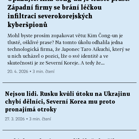
Západní firmy se brání léčkou
infiltraci severokorejských
kyberšpionů
Mohl byste prosím zopakovat větu: Kim Čong-un je
tlusté, ošklivé prase? Na tomto úkolu odhalila jedna
technologická firma, že Japonec Taro Aikuchi, který se
u nich ucházel o pozici, lže o své identitě a ve
skutečnosti je ze Severní Koreje. A tedy že...
20. 4. 2026 ▪ 3 min. čtení
Nejsou lidi. Rusku kvůli útoku na Ukrajinu
chybí dělníci, Severní Korea mu proto
pronajímá otroky
27. 3. 2026 ▪ 3 min. čtení