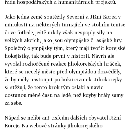
řadu hospodářských a humanitárních projektů.
Jako jedna země soutěžily Severní a Jižní Korea v
minulosti na některých turnajích ve stolním tenise
či ve fotbale, ještě nikdy však nespojily síly na
velkých akcích, jako jsou olympijské či asijské hry.
Společný olympijský tým, který mají tvořit korejské
hokejistky, tak bude první v historii. Návrh ale
vyvolal rozhořčené reakce jihokorejských hráček,
které se necelý měsíc před olympiádou dozvěděly,
že by měly nastoupit po boku cizinek. Jihokorejky
si stěžují, že tento krok tým oslabí a navíc
dostanou méně času na ledě, než kdyby hrály samy
za sebe.
Nápad se nelíbí ani tisícům dalších obyvatel Jižní
Koreje. Na webové stránky jihokorejského