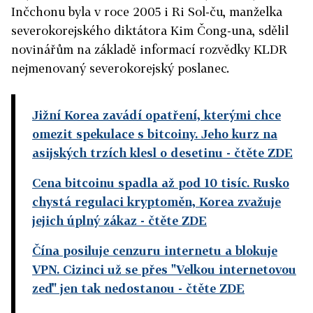
Inčchonu byla v roce 2005 i Ri Sol-ču, manželka
severokorejského diktátora Kim Čong-una, sdělil
novinářům na základě informací rozvědky KLDR
nejmenovaný severokorejský poslanec.
Jižní Korea zavádí opatření, kterými chce
omezit spekulace s bitcoiny. Jeho kurz na
asijských trzích klesl o desetinu
- čtěte ZDE
Cena bitcoinu spadla až pod 10 tisíc. Rusko
chystá regulaci kryptoměn, Korea zvažuje
jejich úplný zákaz
- čtěte ZDE
Čína posiluje cenzuru internetu a blokuje
VPN. Cizinci už se přes "Velkou internetovou
zeď" jen tak nedostanou
- čtěte ZDE