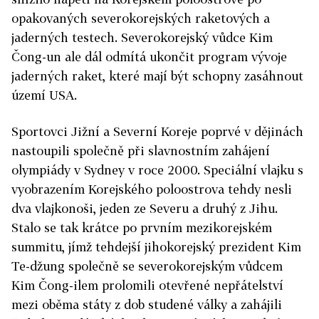
opakovaných severokorejských raketových a
jaderných testech. Severokorejský vůdce Kim
Čong-un ale dál odmítá ukončit program vývoje
jaderných raket, které mají být schopny zasáhnout
území USA.
Sportovci Jižní a Severní Koreje poprvé v dějinách
nastoupili společně při slavnostním zahájení
olympiády v Sydney v roce 2000. Speciální vlajku s
vyobrazením Korejského poloostrova tehdy nesli
dva vlajkonoši, jeden ze Severu a druhý z Jihu.
Stalo se tak krátce po prvním mezikorejském
summitu, jímž tehdejší jihokorejský prezident Kim
Te-džung společně se severokorejským vůdcem
Kim Čong-ilem prolomili otevřené nepřátelství
mezi oběma státy z dob studené války a zahájili