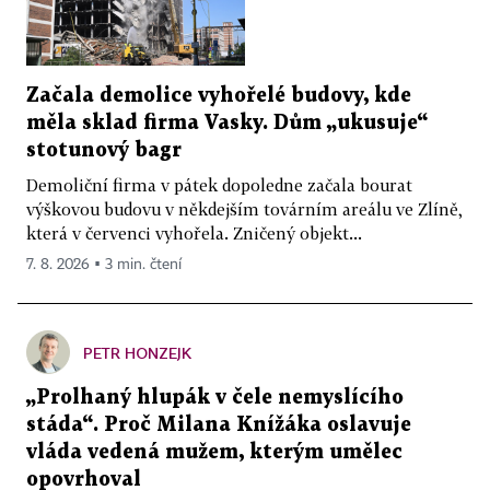
Začala demolice vyhořelé budovy, kde
měla sklad firma Vasky. Dům „ukusuje“
stotunový bagr
Demoliční firma v pátek dopoledne začala bourat
výškovou budovu v někdejším továrním areálu ve Zlíně,
která v červenci vyhořela. Zničený objekt...
7. 8. 2026 ▪ 3 min. čtení
PETR HONZEJK
„Prolhaný hlupák v čele nemyslícího
stáda“. Proč Milana Knížáka oslavuje
vláda vedená mužem, kterým umělec
opovrhoval