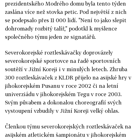
prezidentského Modrého domu byla tento týden
zaslána více než stovka petic. Pod největší z nich
se podepsalo přes 11 000 lidí. "Není to jako slepit
dohromady rozbitý talíř," podotkl k myšlence
společného týmu jeden ze signatářů.
Severokorejské roztleskávačky doprovázely
severokorejské sportovce na řadě sportovních
soutěží v Jižní Koreji i v minulých letech. Zhruba
300 roztleskávaček z KLDR přijelo na asijské hry v
jihokorejském Pusanu v roce 2002 či na letní
univerziádu v jihokorejském Tegu v roce 2003.
Svým půvabem a dokonalou choreografií svých
vystoupení vzbudily v Jižní Koreji velký ohlas.
Členkou týmu severokorejských roztleskávaček na
asijském atletickém šampionátu v jihokorejském