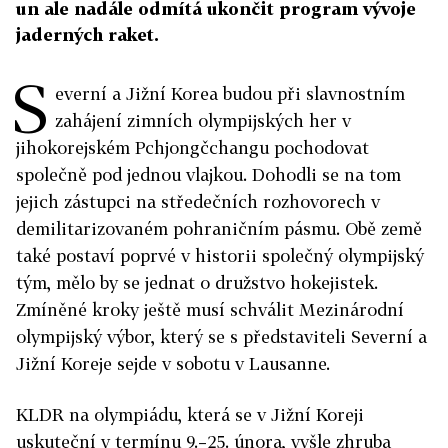
un ale nadále odmítá ukončit program vývoje
jaderných raket.
S
everní a Jižní Korea budou při slavnostním
zahájení zimních olympijských her v
jihokorejském Pchjongčchangu pochodovat
společně pod jednou vlajkou. Dohodli se na tom
jejich zástupci na středečních rozhovorech v
demilitarizovaném pohraničním pásmu. Obě země
také postaví poprvé v historii společný olympijský
tým, mělo by se jednat o družstvo hokejistek.
Zmíněné kroky ještě musí schválit Mezinárodní
olympijský výbor, který se s představiteli Severní a
Jižní Koreje sejde v sobotu v Lausanne.
KLDR na olympiádu, která se v Jižní Koreji
uskuteční v termínu 9.–25. února, vyšle zhruba