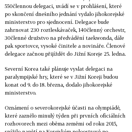
550člennou delegaci, uvádí se v prohlášení, které
po skončení dnešního jednání vydalo jihokorejské
ministerstvo pro sjednocení. Delegace bude
zahrnovat 230 roztleskávaček, 140členný orchestr,
30členné družstvo na předvádění taekwonda, dále
pak sportovce, vysoké činitele a novináře. Členové
delegace začnou přijíždět do Jižní Koreje 25. ledna.
Severní Korea také plánuje vyslat delegaci na
paralympijské hry, které se v Jižní Koreji budou
konat od 9. do 18. března, dodalo jihokorejské
ministerstvo.
Oznámení o severokorejské účasti na olympiádě,
které zaznělo minulý týden při prvních oficiálních
rozhovorech mezi oběma zeměmi od roku 2015,
snížilo napětí na Korejském poloostrově po