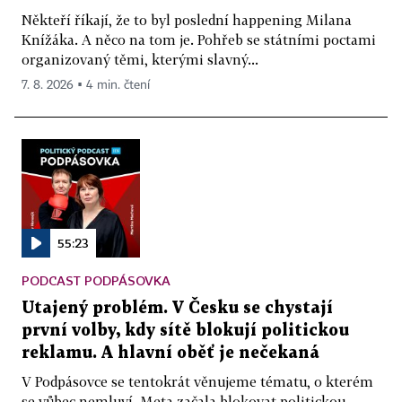
Někteří říkají, že to byl poslední happening Milana
Knížáka. A něco na tom je. Pohřeb se státními poctami
organizovaný těmi, kterými slavný...
7. 8. 2026 ▪ 4 min. čtení
55:23
PODCAST PODPÁSOVKA
Utajený problém. V Česku se chystají
první volby, kdy sítě blokují politickou
reklamu. A hlavní oběť je nečekaná
V Podpásovce se tentokrát věnujeme tématu, o kterém
se vůbec nemluví. Meta začala blokovat politickou