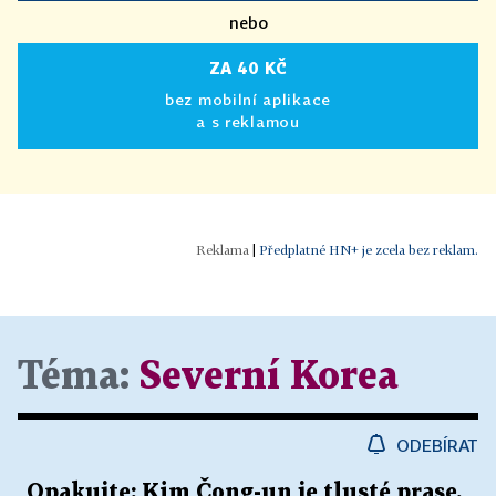
nebo
ZA 40 KČ
bez mobilní aplikace
a s reklamou
|
Předplatné HN+ je zcela bez reklam.
Téma:
Severní Korea
ODEBÍRAT
Opakujte: Kim Čong-un je tlusté prase.