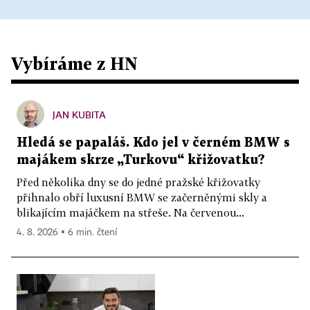
Vybíráme z HN
JAN KUBITA
Hledá se papaláš. Kdo jel v černém BMW s
majákem skrze „Turkovu“ křižovatku?
Před několika dny se do jedné pražské křižovatky
přihnalo obří luxusní BMW se začerněnými skly a
blikajícím majáčkem na střeše. Na červenou...
4. 8. 2026 ▪ 6 min. čtení