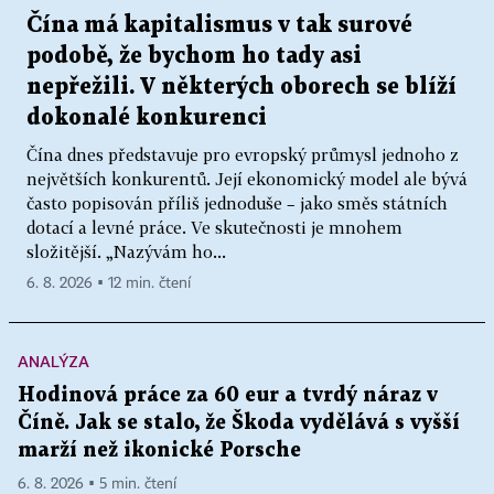
Čína má kapitalismus v tak surové
podobě, že bychom ho tady asi
nepřežili. V některých oborech se blíží
dokonalé konkurenci
Čína dnes představuje pro evropský průmysl jednoho z
největších konkurentů. Její ekonomický model ale bývá
často popisován příliš jednoduše – jako směs státních
dotací a levné práce. Ve skutečnosti je mnohem
složitější. „Nazývám ho...
6. 8. 2026 ▪ 12 min. čtení
ANALÝZA
Hodinová práce za 60 eur a tvrdý náraz v
Číně. Jak se stalo, že Škoda vydělává s vyšší
marží než ikonické Porsche
6. 8. 2026 ▪ 5 min. čtení