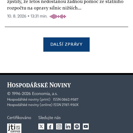
zjistily, že letos nedostanou žádnou pomoc ze státního
rozpočtu na opravy silnic nižších...
10. 8. 2026 ▪ 13:31 min.
DALŠÍ ZPRÁVY
©
1996-2026
Economia, a.s.
Hospodářské noviny (print) ISSN 0862-9587
Hospodářské noviny (online) ISSN 2787-950X
Certifikováno
Sledujte nás