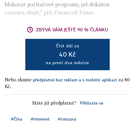
blokovat počítačové programy, jež dokážou
cenzuru obejít," píší Financial Times.
ZBÝVÁ VÁM JEŠTĚ 90 % ČLÁNKU
Číst dál za
40 Kč
na první dva měsíce
Nebo zkuste
za 80
předplatné bez reklam a s mobilní aplikací
Kč.
Máte již předplatné?
Přihlaste se
#Čína
#internet
#cenzura