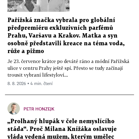
Pařížská značka vybrala pro globální
předpremiéru exkluzivních parfémů
Prahu, Varšavu a Krakov. Matka a syn
osobně představili kreace na téma voda,
růže a pižmo
Je 23. července krátce po deváté ráno a módní Pařížská
ulice v centru Prahy ještě spí. Přesto se tudy začínají
trousit vybraní lifestyloví...
8. 8. 2026 ▪ 4 min. čtení
PETR HONZEJK
„Prolhaný hlupák v čele nemyslícího
stáda“. Proč Milana Knížáka oslavuje
vláda vedená mužem, kterým umělec