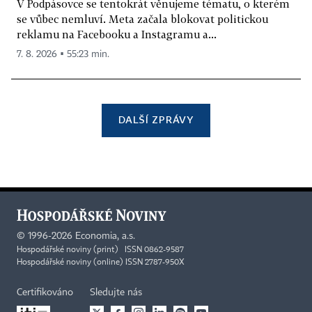
V Podpásovce se tentokrát věnujeme tématu, o kterém
se vůbec nemluví. Meta začala blokovat politickou
reklamu na Facebooku a Instagramu a...
7. 8. 2026 ▪ 55:23 min.
DALŠÍ ZPRÁVY
©
1996-2026
Economia, a.s.
Hospodářské noviny (print) ISSN 0862-9587
Hospodářské noviny (online) ISSN 2787-950X
Certifikováno
Sledujte nás