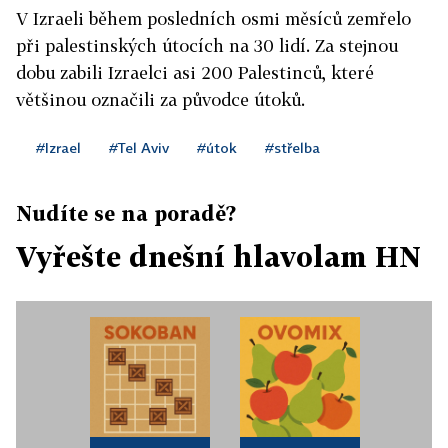
V Izraeli během posledních osmi měsíců zemřelo
při palestinských útocích na 30 lidí. Za stejnou
dobu zabili Izraelci asi 200 Palestinců, které
většinou označili za původce útoků.
#Izrael
#Tel Aviv
#útok
#střelba
Nudíte se na poradě?
Vyřešte dnešní hlavolam HN