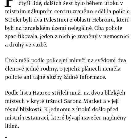
čtyři lidé, dalších šest bylo během útoku v
místním nákupním centru zraněno, sdělila policie.
Střelci byli dva Palestinci z oblasti Hebronu, kteří
byli na izraelském území nelegálně. Oba policie
zpacifikovala, jeden z nich je zraněný v nemocnici
a druhý ve vazbě.
Útok měli podle policejní mluvčí na svědomí dva
členové jedné rodiny, o jejichž plánech neměla
policie ani tajné služby žádné informace.
Podle listu Haarec stříleli muži na dvou blízkých
místech v kryté tržnici Sarona Market a v její
těsné blízkosti. K jednomu z útoků došlo před
místní restaurací, které bývají navečer naplněny
lidmi.