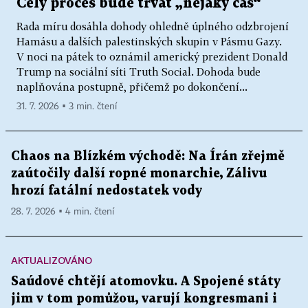
Celý proces bude trvat „nějaký čas“
Rada míru dosáhla dohody ohledně úplného odzbrojení
Hamásu a dalších palestinských skupin v Pásmu Gazy.
V noci na pátek to oznámil americký prezident Donald
Trump na sociální síti Truth Social. Dohoda bude
naplňována postupně, přičemž po dokončení...
31. 7. 2026 ▪ 3 min. čtení
Chaos na Blízkém východě: Na Írán zřejmě
zaútočily další ropné monarchie, Zálivu
hrozí fatální nedostatek vody
28. 7. 2026 ▪ 4 min. čtení
AKTUALIZOVÁNO
Saúdové chtějí atomovku. A Spojené státy
jim v tom pomůžou, varují kongresmani i