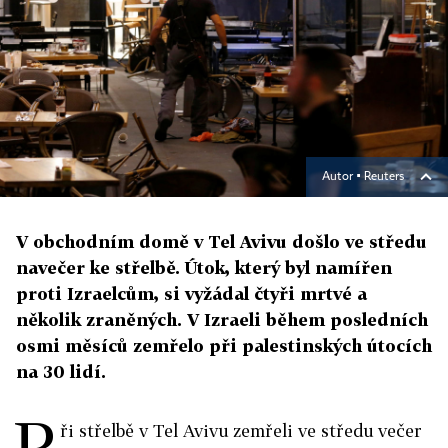
Autor ▪
Reuters
V obchodním domě v Tel Avivu došlo ve středu
navečer ke střelbě. Útok, který byl namířen
proti Izraelcům, si vyžádal čtyři mrtvé a
několik zraněných. V Izraeli během posledních
osmi měsíců zemřelo při palestinských útocích
na 30 lidí.
P
ři střelbě v Tel Avivu zemřeli ve středu večer