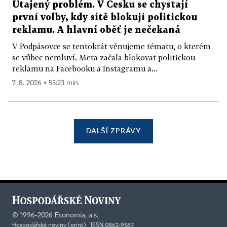
Utajený problém. V Česku se chystají
první volby, kdy sítě blokují politickou
reklamu. A hlavní oběť je nečekaná
V Podpásovce se tentokrát věnujeme tématu, o kterém
se vůbec nemluví. Meta začala blokovat politickou
reklamu na Facebooku a Instagramu a...
7. 8. 2026 ▪ 55:23 min.
DALŠÍ ZPRÁVY
©
1996-2026
Economia, a.s.
Hospodářské noviny (print) ISSN 0862-9587