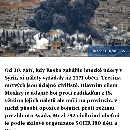
Autor ▪
ČTK/AP
Od 30. září, kdy Rusko zahájilo letecké údery v
Sýrii, si nálety vyžádaly již 2371 obětí. Třetina
mrtvých jsou údajně civilisté. Hlavním cílem
Moskvy je údajně boj proti radikálům z IS,
většina jejích náletů ale míří na provincie, v
nichž působí opozice bojující proti režimu
prezidenta Asada. Mezi 792 civilními oběťmi
je podle exilové organizace SOHR 180 dětí a