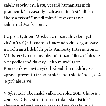
zabily stovky civilistů, včetně humanitárních
pracovníků, a zasáhly i zdravotnická střediska,
školy a tržiště," uvedl mluvčí ministerstva
zahraničí Mark Toner.
Už před týdnem Moskvu z možných válečných
zločinů v Sýrii obvinila i mezinárodní organizace
na ochranu lidských práv Amnesty International.
Ministerstvo obrany obvinění označilo za "falešné"
a nepodložené důkazy. Jeho mluvčí Igor
Konašenkov navíc vyčetl západním médiím, že
zprávu prezentují jako prokázanou skutečnost, což
je prý ale lživé.
V Sýrii zuří občanská válka od roku 2011. Chaosu v
zemi využily k šíření teroru také islamistické
skupiny, včetně organizace Islámský stát (IS) či