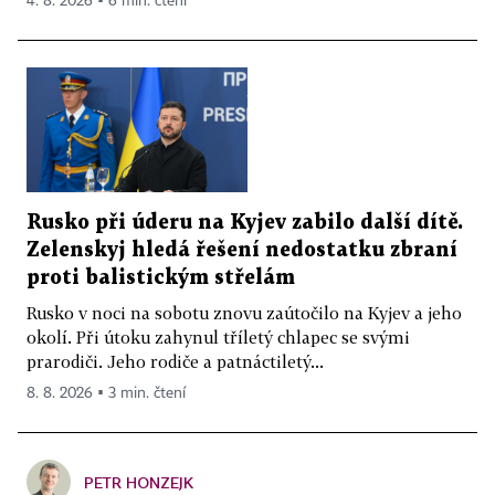
4. 8. 2026 ▪ 6 min. čtení
Rusko při úderu na Kyjev zabilo další dítě.
Zelenskyj hledá řešení nedostatku zbraní
proti balistickým střelám
Rusko v noci na sobotu znovu zaútočilo na Kyjev a jeho
okolí. Při útoku zahynul tříletý chlapec se svými
prarodiči. Jeho rodiče a patnáctiletý...
8. 8. 2026 ▪ 3 min. čtení
PETR HONZEJK