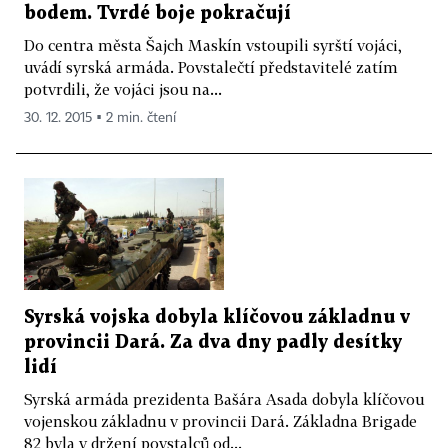
bodem. Tvrdé boje pokračují
Do centra města Šajch Maskín vstoupili syrští vojáci,
uvádí syrská armáda. Povstalečtí představitelé zatím
potvrdili, že vojáci jsou na...
30. 12. 2015 ▪ 2 min. čtení
Syrská vojska dobyla klíčovou základnu v
provincii Dará. Za dva dny padly desítky
lidí
Syrská armáda prezidenta Bašára Asada dobyla klíčovou
vojenskou základnu v provincii Dará. Základna Brigade
82 byla v držení povstalců od...