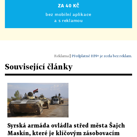
ZA 40 KČ
bez mobilní aplikace
a s reklamou
|
Předplatné HN+ je zcela bez reklam.
Související články
Syrská armáda ovládla střed města Šajch
Maskín, které je klíčovým zásobovacím