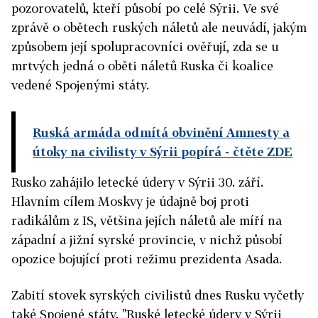
pozorovatelů, kteří působí po celé Sýrii. Ve své
zprávě o obětech ruských náletů ale neuvádí, jakým
způsobem její spolupracovníci ověřují, zda se u
mrtvých jedná o oběti náletů Ruska či koalice
vedené Spojenými státy.
Ruská armáda odmítá obvinění Amnesty a
útoky na civilisty v Sýrii popírá
- čtěte ZDE
Rusko zahájilo letecké údery v Sýrii 30. září.
Hlavním cílem Moskvy je údajně boj proti
radikálům z IS, většina jejích náletů ale míří na
západní a jižní syrské provincie, v nichž působí
opozice bojující proti režimu prezidenta Asada.
Zabití stovek syrských civilistů dnes Rusku vyčetly
také Spojené státy. "Ruské letecké údery v Sýrii