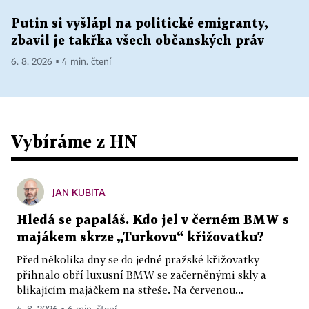
Putin si vyšlápl na politické emigranty,
zbavil je takřka všech občanských práv
6. 8. 2026 ▪ 4 min. čtení
Vybíráme z HN
JAN KUBITA
Hledá se papaláš. Kdo jel v černém BMW s
majákem skrze „Turkovu“ křižovatku?
Před několika dny se do jedné pražské křižovatky
přihnalo obří luxusní BMW se začerněnými skly a
blikajícím majáčkem na střeše. Na červenou...