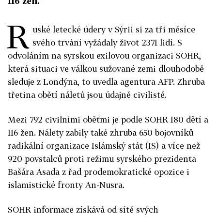
116 žen.
R
uské letecké údery v Sýrii si za tři měsíce
svého trvání vyžádaly život 2371 lidí. S
odvoláním na syrskou exilovou organizaci SOHR,
která situaci ve válkou sužované zemi dlouhodobě
sleduje z Londýna, to uvedla agentura AFP. Zhruba
třetina obětí náletů jsou údajně civilisté.
Mezi 792 civilními oběťmi je podle SOHR 180 dětí a
116 žen. Nálety zabily také zhruba 650 bojovníků
radikální organizace Islámský stát (IS) a více než
920 povstalců proti režimu syrského prezidenta
Bašára Asada z řad prodemokratické opozice i
islamistické fronty An-Nusra.
SOHR informace získává od sítě svých