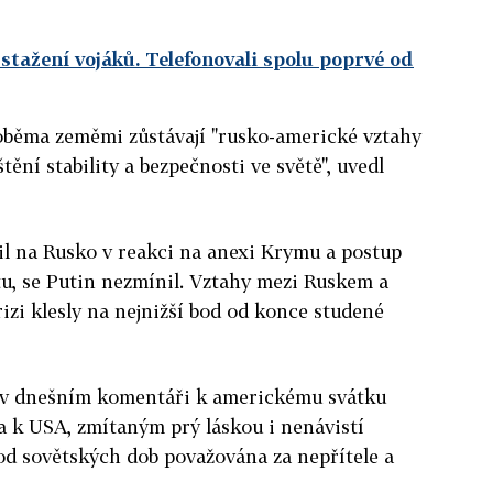
stažení vojáků. Telefonovali spolu poprvé od
oběma zeměmi zůstávají "rusko-americké vztahy
tění stability a bezpečnosti ve světě", uvedl
il na Rusko v reakci na anexi Krymu a postup
u, se Putin nezmínil. Vztahy mezi Ruskem a
izi klesly na nejnižší bod od konce studené
se v dnešním komentáři k americkému svátku
a k USA, zmítaným prý láskou i nenávistí
od sovětských dob považována za nepřítele a