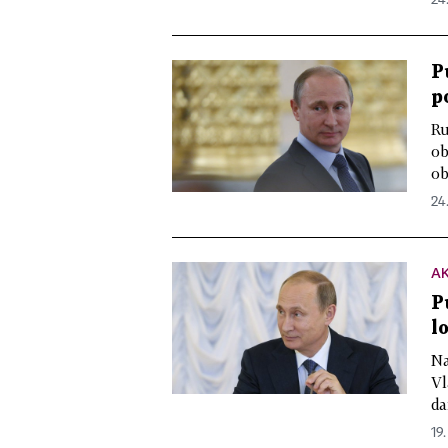
P
p
Ru
ob
ob
24.
A
P
l
Na
Vl
da
19.