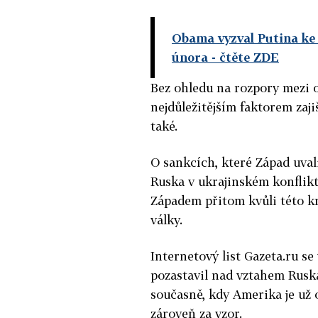
Obama vyzval Putina ke 
února
- čtěte ZDE
Bez ohledu na rozpory mezi 
nejdůležitějším faktorem zajiš
také.
O sankcích, které Západ uval
Ruska v ukrajinském konflikt
Západem přitom kvůli této kr
války.
Internetový list Gazeta.ru 
pozastavil nad vztahem Rusk
současně, kdy Amerika je už 
zároveň za vzor.