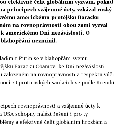
ou efektivně čelit globálním výzvám, pokud
 na principech vzájemné úcty, vzkázal ruský
 svému americkému protějšku Baracku
eném na rovnoprávnosti obou zemí vyzval
k americkému Dni nezávislosti. O
 blahopřání nezmínil.
ladimir Putin se v blahopřání svému
ějšku Baracku Obamovi ke Dni nezávislosti
u založeném na rovnoprávnosti a respektu vůči
mocí. O protiruských sankcích se podle Kremlu
ncipech rovnoprávnosti a vzájemné úcty k
 USA schopny nalézt řešení i pro ty
oblémy a efektivně čelit globálním hrozbám a