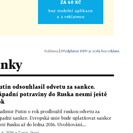
ZA 40 KČ
bez mobilní aplikace
a s reklamou
|
Předplatné HN+ je zcela bez reklam.
ánky
utin odsouhlasil odvetu za sankce.
ápadní potraviny do Ruska nesmí ještě
ok
adimir Putin o rok prodloužil ruskou odvetu za
padní sankce. Evropská unie bude uplatňovat sankce
oti Rusku až do ledna 2016. Uvolňování...
. 6. 2015 ▪ 2 min. čtení