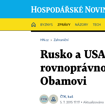
ZPRÁVY
HOME
BYZNYS
NÁZORY
TECH
HN.cz
›
Zahraniční
Rusko a USA 
rovnoprávnos
Obamovi
ČTK
kaš
,
5. 7. 2015 17:17 ▪ Aktualizováno 