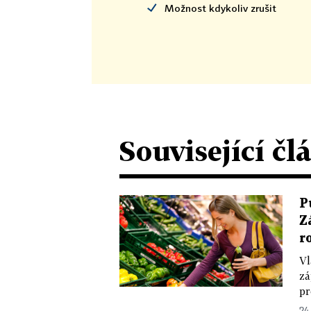
Možnost kdykoliv zrušit
Související čl
P
Z
r
Vl
zá
pr
24