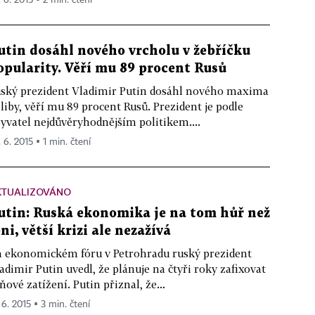
utin dosáhl nového vrcholu v žebříčku
opularity. Věří mu 89 procent Rusů
ský prezident Vladimir Putin dosáhl nového maxima
liby, věří mu 89 procent Rusů. Prezident je podle
yvatel nejdůvěryhodnějším politikem....
 6. 2015 ▪ 1 min. čtení
KTUALIZOVÁNO
utin: Ruská ekonomika je na tom hůř než
oni, větší krizi ale nezažívá
 ekonomickém fóru v Petrohradu ruský prezident
adimir Putin uvedl, že plánuje na čtyři roky zafixovat
ňové zatížení. Putin přiznal, že...
 6. 2015 ▪ 3 min. čtení