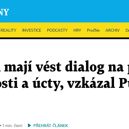
REALITY
INVESTICE
PODCASTY
HRY
PročNe
ARCHIV
D
mají vést dialog na
ti a úcty, vzkázal P
PŘEHRÁT ČLÁNEK
▪ 1 min. čtení