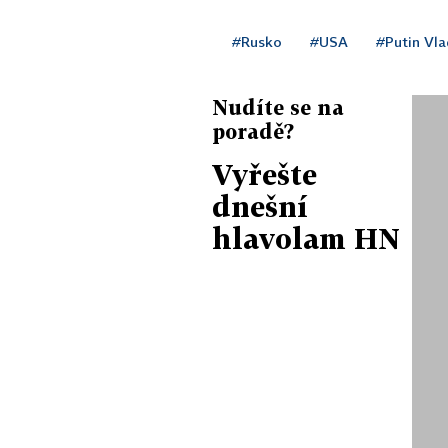
#Rusko
#USA
#Putin Vla
Nudíte se na
poradě?
Vyřešte
dnešní
hlavolam HN