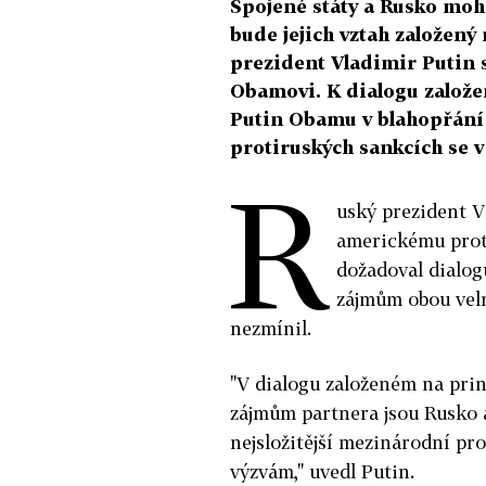
Spojené státy a Rusko moh
bude jejich vztah založený
prezident Vladimir Putin
Obamovi. K dialogu založ
Putin Obamu v blahopřání 
protiruských sankcích se v
R
uský prezident V
americkému prot
dožadoval dialog
zájmům obou vel
nezmínil.
"V dialogu založeném na pri
zájmům partnera jsou Rusko a
nejsložitější mezinárodní pr
výzvám," uvedl Putin.