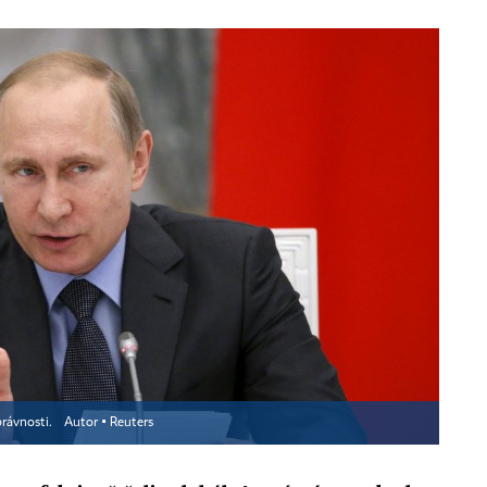
právnosti.
Autor ▪
Reuters