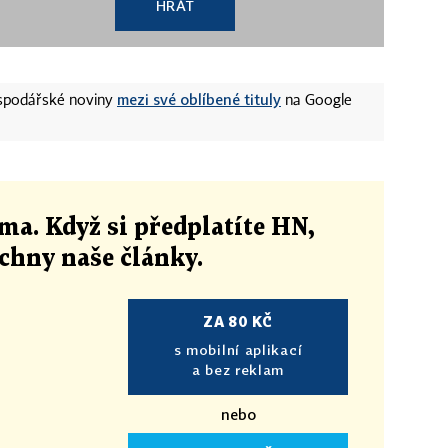
HRÁT
mezi své oblíbené tituly
ospodářské noviny
na Google
ma. Když si předplatíte HN,
echny naše články
.
ZA 80 KČ
s mobilní aplikací
a bez reklam
nebo