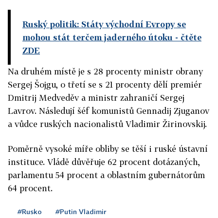
Ruský politik: Státy východní Evropy se
mohou stát terčem jaderného útoku
- čtěte
ZDE
Na druhém místě je s 28 procenty ministr obrany
Sergej Šojgu, o třetí se s 21 procenty dělí premiér
Dmitrij Medveděv a ministr zahraničí Sergej
Lavrov. Následují šéf komunistů Gennadij Zjuganov
a vůdce ruských nacionalistů Vladimir Žirinovskij.
Poměrně vysoké míře obliby se těší i ruské ústavní
instituce. Vládě důvěřuje 62 procent dotázaných,
parlamentu 54 procent a oblastním gubernátorům
64 procent.
#Rusko
#Putin Vladimir