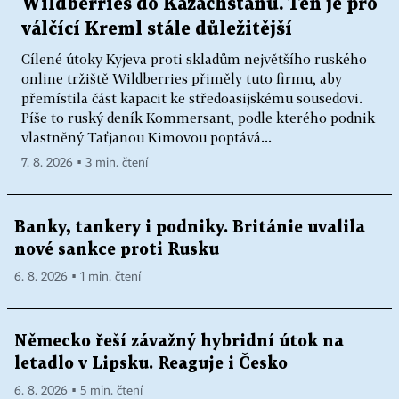
Wildberries do Kazachstánu. Ten je pro
válčící Kreml stále důležitější
Cílené útoky Kyjeva proti skladům největšího ruského
online tržiště Wildberries přiměly tuto firmu, aby
přemístila část kapacit ke středoasijskému sousedovi.
Píše to ruský deník Kommersant, podle kterého podnik
vlastněný Taťjanou Kimovou poptává...
7. 8. 2026 ▪ 3 min. čtení
Banky, tankery i podniky. Británie uvalila
nové sankce proti Rusku
6. 8. 2026 ▪ 1 min. čtení
Německo řeší závažný hybridní útok na
letadlo v Lipsku. Reaguje i Česko
6. 8. 2026 ▪ 5 min. čtení