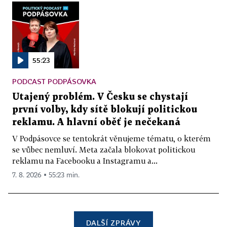
55:23
PODCAST PODPÁSOVKA
Utajený problém. V Česku se chystají
první volby, kdy sítě blokují politickou
reklamu. A hlavní oběť je nečekaná
V Podpásovce se tentokrát věnujeme tématu, o kterém
se vůbec nemluví. Meta začala blokovat politickou
reklamu na Facebooku a Instagramu a...
7. 8. 2026 ▪ 55:23 min.
DALŠÍ ZPRÁVY