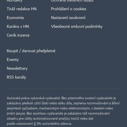
Kontakty
Ochrana osobních údajů
Tiráž redakce HN
Prohlášení o cookies
Economia
Nastavení soukromí
Kariéra v HN
Všeobecné smluvní podmínky
Ceník inzerce
Koupit / darovat předplatné
Eventy
×
Newslettery
RSS kanály
Autorská práva vykonává vydavatel. Bez písemného svolení vydavatele je
zakázáno jakékoli užití částí nebo celku díla, zejména rozmnožování a šíření
jakýmkoli způsobem, mechanickým nebo elektronickým, v českém nebo
jiném jazyce. Bez souhlasu vydavatele je zakázáno též rozmnožování
obsahu pro účely automatizované analýzy textů nebo dat
podle ustanovení § 39c autorského zákona.