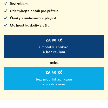
Bez reklam
Odemykejte obsah pro přátele
Články v audioverzi + playlist
Možnost kdykoliv zrušit
ZA 80 KČ
s mobilní aplikací
a bez reklam
nebo
ZA 40 KČ
bez mobilní aplikace
a s reklamou