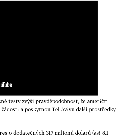
né testy zvýší pravděpodobnost, že američtí
 žádosti a poskytnou Tel Avivu další prostředky
res o dodatečných 317 milionů dolarů (asi 8,1