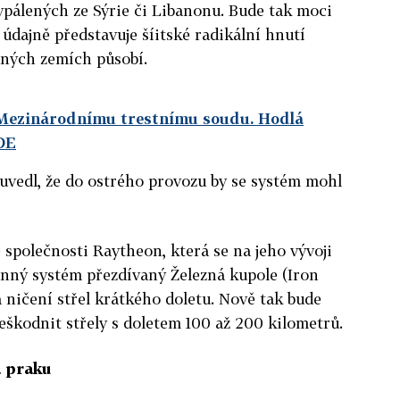
vypálených ze Sýrie či Libanonu. Bude tak moci
 údajně představuje šíitské radikální hnutí
aných zemích působí.
k Mezinárodnímu trestnímu soudu. Hodlá
DE
uvedl, že do ostrého provozu by se systém mohl
společnosti Raytheon, která se na jeho vývoji
anný systém přezdívaný Železná kupole (Iron
 ničení střel krátkého doletu. Nově tak bude
škodnit střely s doletem 100 až 200 kilometrů.
 praku