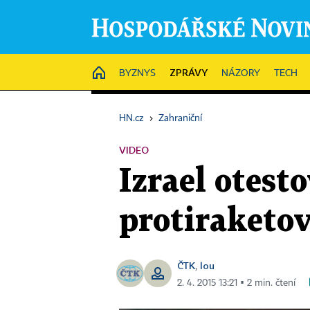
ZPRÁVY
HOME
BYZNYS
NÁZORY
TECH
HN.cz
›
Zahraniční
VIDEO
Izrael otest
protiraketo
ČTK
lou
,
2. 4. 2015 13:21 ▪ 2 min. čtení