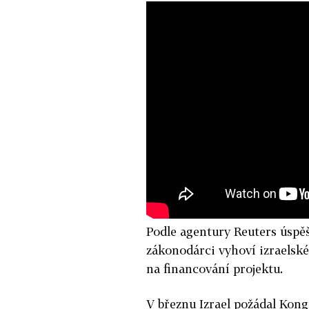
Podle agentury Reuters úspěš
zákonodárci vyhoví izraelské
na financování projektu.
V březnu Izrael požádal Kong