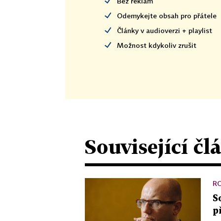
Bez reklam
Odemykejte obsah pro přátele
Články v audioverzi + playlist
Možnost kdykoliv zrušit
Související čl
R
S
p