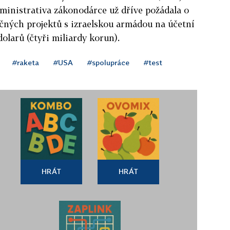
ministrativa zákonodárce už dříve požádala o
čných projektů s izraelskou armádou na účetní
dolarů (čtyři miliardy korun).
#raketa
#USA
#spolupráce
#test
HRÁT
HRÁT