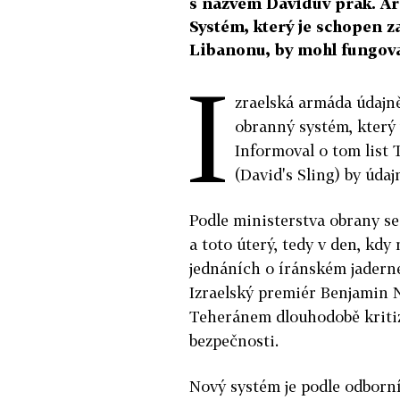
s názvem Davidův prak. Ar
Systém, který je schopen z
Libanonu, by mohl fungovat
I
zraelská armáda údajn
obranný systém, který 
Informoval o tom list
(David's Sling) by údaj
Podle ministerstva obrany s
a toto úterý, tedy v den, kd
jednáních o íránském jadern
Izraelský premiér Benjamin 
Teheránem dlouhodobě kritiz
bezpečnosti.
Nový systém je podle odborní