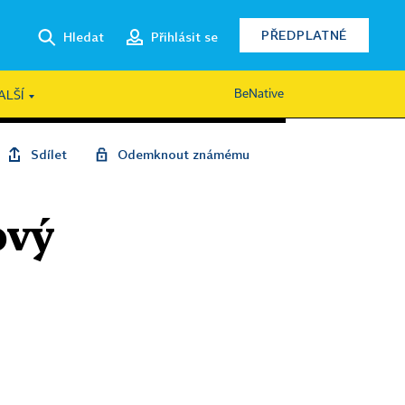
PŘEDPLATNÉ
Hledat
Přihlásit se
BeNative
ALŠÍ
Sdílet
Odemknout známému
ový