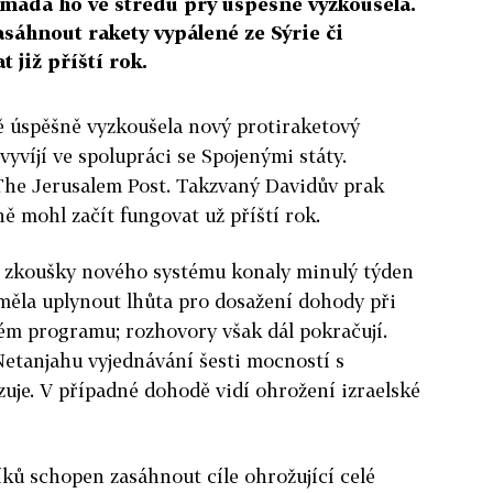
máda ho ve středu prý úspěšně vyzkoušela.
asáhnout rakety vypálené ze Sýrie či
 již příští rok.
ě úspěšně vyzkoušela nový protiraketový
vyvíjí ve spolupráci se Spojenými státy.
 The Jerusalem Post. Takzvaný Davidův prak
ně mohl začít fungovat už příští rok.
e zkoušky nového systému konaly minulý týden
y měla uplynout lhůta pro dosažení dohody při
ém programu; rozhovory však dál pokračují.
Netanjahu vyjednávání šesti mocností s
uje. V případné dohodě vidí ohrožení izraelské
ků schopen zasáhnout cíle ohrožující celé