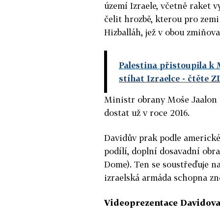
území Izraele, včetně raket 
čelit hrozbě, kterou pro zemi
Hizballáh, jež v obou zmiňov
Palestina přistoupila 
stíhat Izraelce
- čtěte Z
Ministr obrany Moše Jaalon 
dostat už v roce 2016.
Davidův prak podle americké 
podílí, doplní dosavadní obr
Dome). Ten se soustřeďuje na
izraelská armáda schopna zne
Videoprezentace Davidova