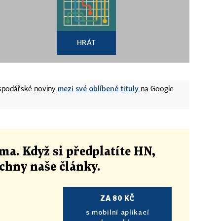
HRÁT
mezi své oblíbené tituly
ospodářské noviny
na Google
ma. Když si předplatíte HN,
echny naše články
.
ZA 80 KČ
s mobilní aplikací