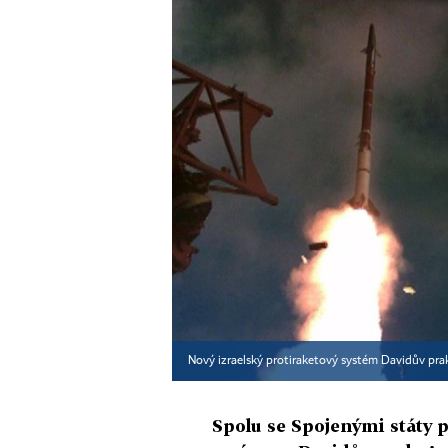
Nový izraelský protiraketový systém Davidův pr
Spolu se Spojenými státy 