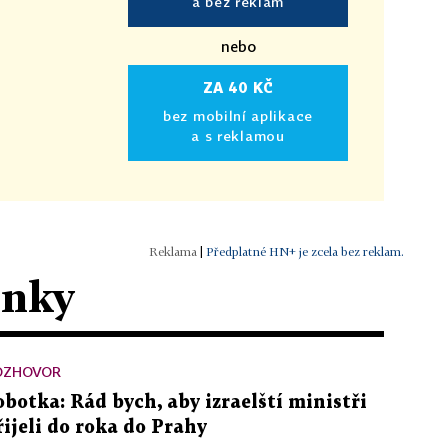
a bez reklam
nebo
ZA 40 KČ
bez mobilní aplikace
a s reklamou
|
Předplatné HN+ je zcela bez reklam.
ánky
OZHOVOR
obotka: Rád bych, aby izraelští ministři
řijeli do roka do Prahy