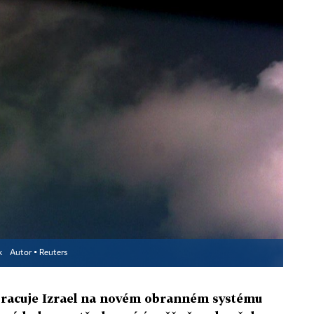
ak
Autor ▪
Reuters
pracuje Izrael na novém obranném systému