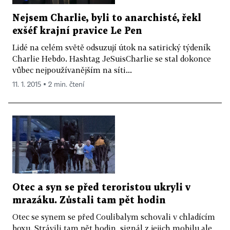
Nejsem Charlie, byli to anarchisté, řekl
exšéf krajní pravice Le Pen
Lidé na celém světě odsuzují útok na satirický týdeník
Charlie Hebdo. Hashtag JeSuisCharlie se stal dokonce
vůbec nejpoužívanějším na síti...
11. 1. 2015 ▪ 2 min. čtení
Otec a syn se před teroristou ukryli v
mrazáku. Zůstali tam pět hodin
Otec se synem se před Coulibalym schovali v chladícím
boxu. Strávili tam pět hodin, signál z jejich mobilu ale