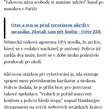
"Takovou míru svobody si musíme udržet" hned po
masakru v Paříži.
Otec a syn se před teroristou ukryli v
mrazáku. Zůstali tam pět hodin
- čtěte ZDE
Německá tisková agentura DPA uvedla, že archiv,
který se v redakci nacházel, je zničený. Policie již
zatkla dva muže, kteří se v době útoku podezřele
potulovali po okolí.
Klíčovou otázkou při vyšetřování je, zda existuje
spojení mezi přetisknutím karikatur a útokem.
Policie dodala, že je příliš brzy pro potvrzení
takové spekulace. "Vzduch je pořád nasycený
kouřem a policie hledá stopy," napsal Hamburger
Morgenpost na svých webových stránkách krátce