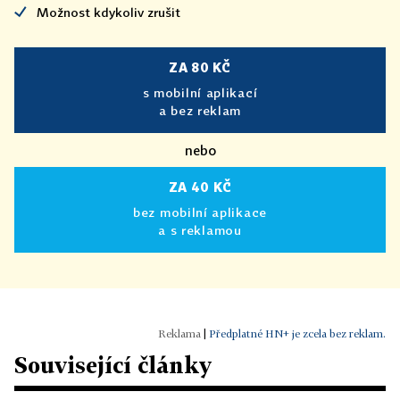
Možnost kdykoliv zrušit
ZA 80 KČ
s mobilní aplikací
a bez reklam
nebo
ZA 40 KČ
bez mobilní aplikace
a s reklamou
|
Předplatné HN+ je zcela bez reklam.
Související články