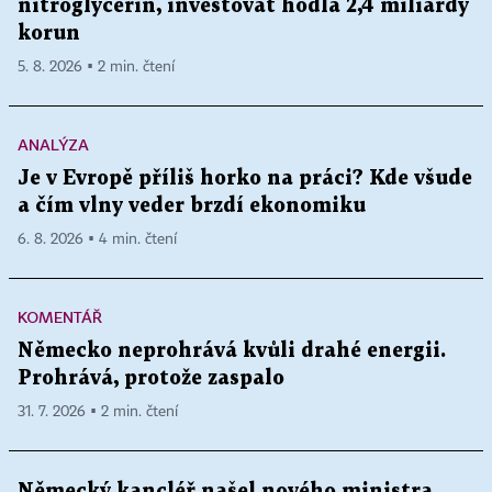
nitroglycerin, investovat hodlá 2,4 miliardy
korun
5. 8. 2026 ▪ 2 min. čtení
ANALÝZA
Je v Evropě příliš horko na práci? Kde všude
a čím vlny veder brzdí ekonomiku
6. 8. 2026 ▪ 4 min. čtení
KOMENTÁŘ
Německo neprohrává kvůli drahé energii.
Prohrává, protože zaspalo
31. 7. 2026 ▪ 2 min. čtení
Německý kancléř našel nového ministra