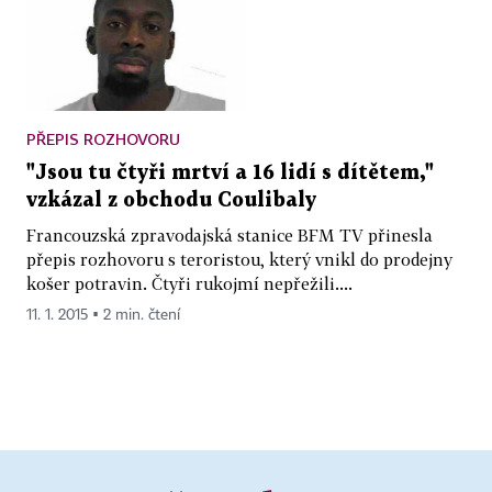
PŘEPIS ROZHOVORU
"Jsou tu čtyři mrtví a 16 lidí s dítětem,"
vzkázal z obchodu Coulibaly
Francouzská zpravodajská stanice BFM TV přinesla
přepis rozhovoru s teroristou, který vnikl do prodejny
košer potravin. Čtyři rukojmí nepřežili....
11. 1. 2015 ▪ 2 min. čtení