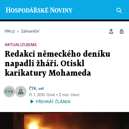
HN.cz
›
Zahraniční
AKTUALIZUJEME
Redakci německého deníku
napadli žháři. Otiskl
karikatury Mohameda
ČTK
vel
,
11. 1. 2015 13:46 ▪ 2 min. čtení
PŘEHRÁT ČLÁNEK