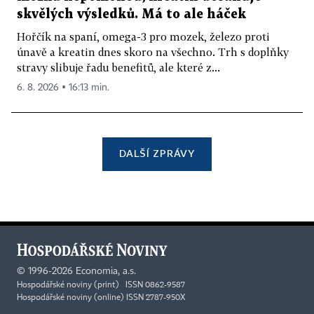
skvělých výsledků. Má to ale háček
Hořčík na spaní, omega-3 pro mozek, železo proti
únavě a kreatin dnes skoro na všechno. Trh s doplňky
stravy slibuje řadu benefitů, ale které z...
6. 8. 2026 ▪ 16:13 min.
DALŠÍ ZPRÁVY
©
1996-2026
Economia, a.s.
Hospodářské noviny (print) ISSN 0862-9587
Hospodářské noviny (online) ISSN 2787-950X