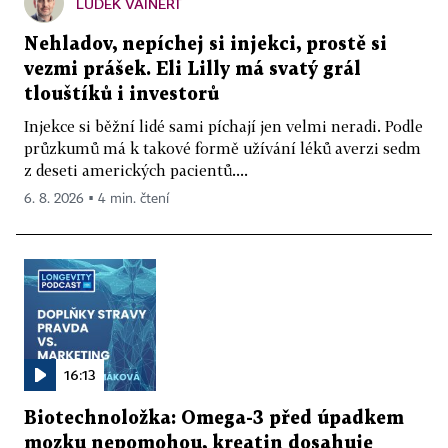
LUDĚK VAINERT
Nehladov, nepíchej si injekci, prostě si
vezmi prášek. Eli Lilly má svatý grál
tlouštíků i investorů
Injekce si běžní lidé sami píchají jen velmi neradi. Podle
průzkumů má k takové formě užívání léků averzi sedm
z deseti amerických pacientů....
6. 8. 2026 ▪ 4 min. čtení
16:13
Biotechnoložka: Omega-3 před úpadkem
mozku nepomohou, kreatin dosahuje