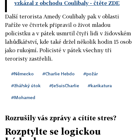
vzkázal z obchodu Coulibaly
- čtěte ZDE
Další terorista Amedy Coulibaly pak v oblasti
Paříže ve čtvrtek připravil o život mladou
policistku a v pátek usmrtil čtyři lidi v židovském
lahůdkářství, kde také držel několik hodin 15 osob
jako rukojmí. Policisté v pátek všechny tři
teroristy zastřelili.
#Německo
#Charlie Hebdo
#požár
#žhářský útok
#JeSuisCharlie
#karikatura
#Mohamed
Rozrušily vás zprávy a cítíte stres?
Rozptylte se logickou