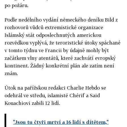
po požáru.
Podle nedělního vydání německého deníku Bild z
rozhovorů vůdců extremistické organizace
Islámský stát odposlechnutých americkou
rozvědkou vyplývá, že teroristické útoky spáchané
v tomto týdnu ve Francii by údajně mohly být
začátkem vlny atentátů, které zachvátí evropský
kontinent. Žádný konkrétní plán ale zatím není
znám.
Útok na pařížskou redakci Charlie Hebdo se
odehrál ve středu, islamisté Chérif a Said
Kouachiovi zabili 12 lidí.
"Jsou tu čtyři mrtví a 16 lidí s dítětem,"