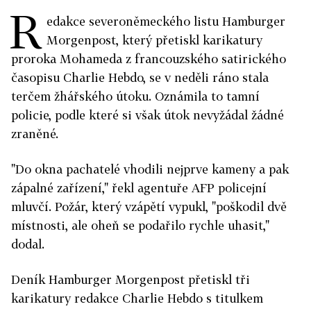
R
edakce severoněmeckého listu Hamburger
Morgenpost, který přetiskl karikatury
proroka Mohameda z francouzského satirického
časopisu Charlie Hebdo, se v neděli ráno stala
terčem žhářského útoku. Oznámila to tamní
policie, podle které si však útok nevyžádal žádné
zraněné.
"Do okna pachatelé vhodili nejprve kameny a pak
zápalné zařízení," řekl agentuře AFP policejní
mluvčí. Požár, který vzápětí vypukl, "poškodil dvě
místnosti, ale oheň se podařilo rychle uhasit,"
dodal.
Deník Hamburger Morgenpost přetiskl tři
karikatury redakce Charlie Hebdo s titulkem