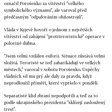
označil Porošenko za vítězství "velkého
symbolického významu", ale varoval před
předčasným "odpalováním ohňostrojů".
Vláda v Kyjevě hovoří o jednom z největších
vítězství od zahájení "protiteroristické" operace v
polovině dubna.
"Jsem velmi vzdálen euforii. Situace zůstává velmi
složitá. Teroristé se teď zabarikádují ve velkých
městech," varoval v sobotu Porošenko. Úspěchy
vládních sil mu prý ale daly za pravdu, když
neprodloužil příměří, které vypršelo v pondělí.
Separatisté klid zbraní nepodpořili a teď za to
podle ukrajinského prezidenta "sklízejí zasloužený
trest".