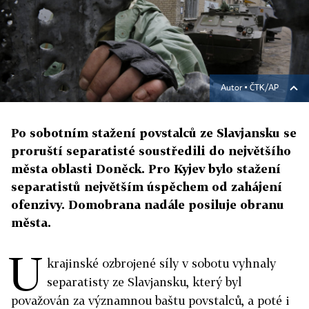
Autor ▪
ČTK/AP
Po sobotním stažení povstalců ze Slavjansku se
proruští separatisté soustředili do největšího
města oblasti Doněck. Pro Kyjev bylo stažení
separatistů největším úspěchem od zahájení
ofenzivy. Domobrana nadále posiluje obranu
města.
U
krajinské ozbrojené síly v sobotu vyhnaly
separatisty ze Slavjansku, který byl
považován za významnou baštu povstalců, a poté i