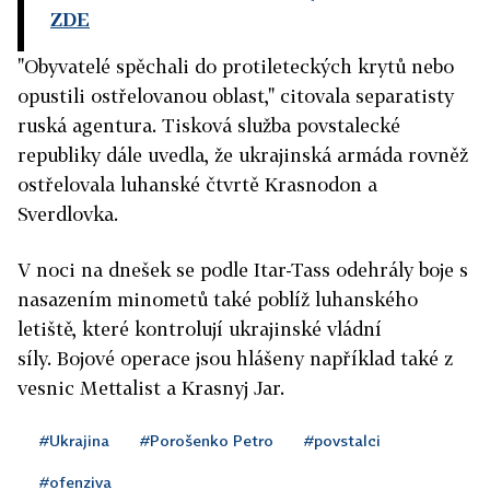
ZDE
"Obyvatelé spěchali do protileteckých krytů nebo
opustili ostřelovanou oblast," citovala separatisty
ruská agentura. Tisková služba povstalecké
republiky dále uvedla, že ukrajinská armáda rovněž
ostřelovala luhanské čtvrtě Krasnodon a
Sverdlovka.
V noci na dnešek se podle Itar-Tass odehrály boje s
nasazením minometů také poblíž luhanského
letiště, které kontrolují ukrajinské vládní
síly. Bojové operace jsou hlášeny například také z
vesnic Mettalist a Krasnyj Jar.
#Ukrajina
#Porošenko Petro
#povstalci
#ofenziva