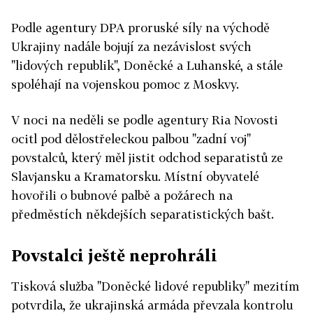
Podle agentury DPA proruské síly na východě
Ukrajiny nadále bojují za nezávislost svých
"lidových republik", Doněcké a Luhanské, a stále
spoléhají na vojenskou pomoc z Moskvy.
V noci na neděli se podle agentury Ria Novosti
ocitl pod dělostřeleckou palbou "zadní voj"
povstalců, který měl jistit odchod separatistů ze
Slavjansku a Kramatorsku. Místní obyvatelé
hovořili o bubnové palbě a požárech na
předměstích někdejších separatistických bašt.
Povstalci ještě neprohráli
Tisková služba "Doněcké lidové republiky" mezitím
potvrdila, že ukrajinská armáda převzala kontrolu