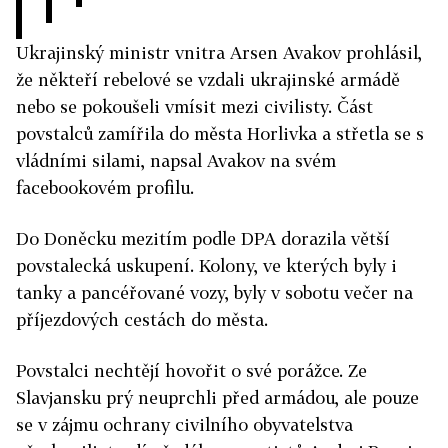
Ukrajinský ministr vnitra Arsen Avakov prohlásil,
že někteří rebelové se vzdali ukrajinské armádě
nebo se pokoušeli vmísit mezi civilisty. Část
povstalců zamířila do města Horlivka a střetla se s
vládními silami, napsal Avakov na svém
facebookovém profilu.
Do Doněcku mezitím podle DPA dorazila větší
povstalecká uskupení. Kolony, ve kterých byly i
tanky a pancéřované vozy, byly v sobotu večer na
příjezdových cestách do města.
Povstalci nechtějí hovořit o své porážce. Ze
Slavjansku prý neuprchli před armádou, ale pouze
se v zájmu ochrany civilního obyvatelstva