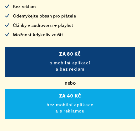
Bez reklam
Odemykejte obsah pro přátele
Články v audioverzi + playlist
Možnost kdykoliv zrušit
ZA 80 KČ
s mobilní aplikací
a bez reklam
nebo
ZA 40 KČ
bez mobilní aplikace
a s reklamou