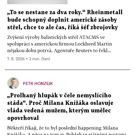
„To se nestane za dva roky.“ Rheinmetall
bude schopný doplnit americké zásoby
střel, chce to ale čas, říká šéf zbrojovky
Zvýšení výroby balistických střel ATACMS ve
spolupráci s americkou firmou Lockheed Martin
nějakou dobu potrvá. Agentuře Reuters to řekl...
7. 8. 2026 ▪ 3 min. čtení
PETR HONZEJK
„Prolhaný hlupák v čele nemyslícího
stáda“. Proč Milana Knížáka oslavuje
vláda vedená mužem, kterým umělec
opovrhoval
Někteří říkají, že to byl poslední happening Milana
Knížáka. A něco na tom je. Pohřeb se státními poctami