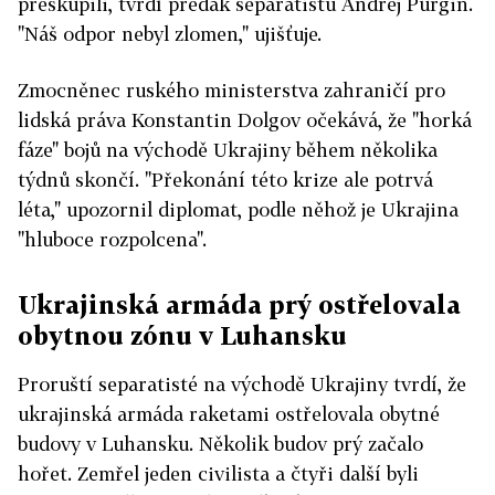
přeskupili, tvrdí předák separatistů Andrej Purgin.
"Náš odpor nebyl zlomen," ujišťuje.
Zmocněnec ruského ministerstva zahraničí pro
lidská práva Konstantin Dolgov očekává, že "horká
fáze" bojů na východě Ukrajiny během několika
týdnů skončí. "Překonání této krize ale potrvá
léta," upozornil diplomat, podle něhož je Ukrajina
"hluboce rozpolcena".
Ukrajinská armáda prý ostřelovala
obytnou zónu v Luhansku
Proruští separatisté na východě Ukrajiny tvrdí, že
ukrajinská armáda raketami ostřelovala obytné
budovy v Luhansku. Několik budov prý začalo
hořet. Zemřel jeden civilista a čtyři další byli