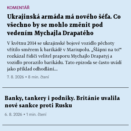
KOMENTÁŘ
Ukrajinská armáda má nového šéfa. Co
všechno by se mohlo změnit pod
vedením Mychajla Drapatého
V květnu 2014 se ukrajinské bojové vozidlo pěchoty
vřítilo směrem k barikádě v Mariupolu. „Šlápni na to!“
rozkázal řidiči velitel praporu Mychajlo Drapatyj a
vozidlo prorazilo barikádu. Tato epizoda se často uvádí
jako příklad odhodlání...
7. 8. 2026 ▪ 8 min. čtení
Banky, tankery i podniky. Británie uvalila
nové sankce proti Rusku
6. 8. 2026 ▪ 1 min. čtení