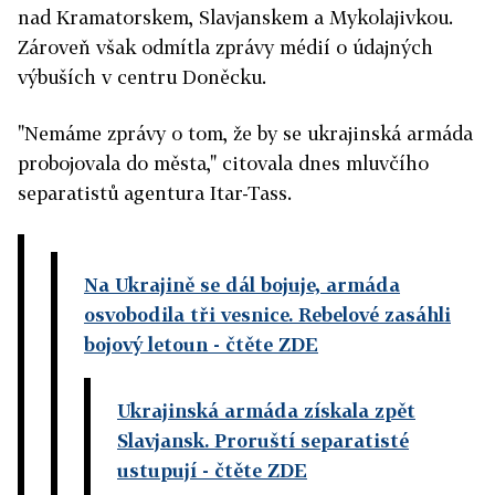
nad Kramatorskem, Slavjanskem a Mykolajivkou.
Zároveň však odmítla zprávy médií o údajných
výbuších v centru Doněcku.
"Nemáme zprávy o tom, že by se ukrajinská armáda
probojovala do města," citovala dnes mluvčího
separatistů agentura Itar-Tass.
Na Ukrajině se dál bojuje, armáda
osvobodila tři vesnice. Rebelové zasáhli
bojový letoun
- čtěte ZDE
Ukrajinská armáda získala zpět
Slavjansk. Proruští separatisté
ustupují
- čtěte ZDE