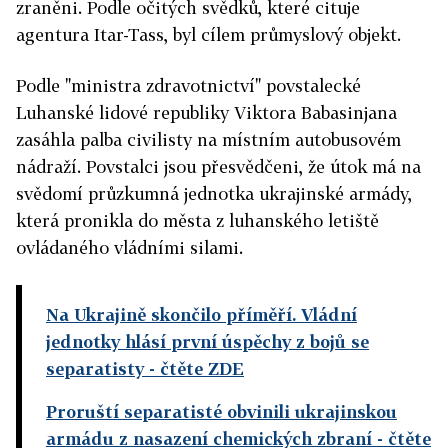
zraněni. Podle očitých svědků, které cituje
agentura Itar-Tass, byl cílem průmyslový objekt.
Podle "ministra zdravotnictví" povstalecké
Luhanské lidové republiky Viktora Babasinjana
zasáhla palba civilisty na místním autobusovém
nádraží. Povstalci jsou přesvědčeni, že útok má na
svědomí průzkumná jednotka ukrajinské armády,
která pronikla do města z luhanského letiště
ovládaného vládními silami.
Na Ukrajině skončilo příměří. Vládní
jednotky hlásí první úspěchy z bojů se
separatisty
- čtěte ZDE
Proruští separatisté obvinili ukrajinskou
armádu z nasazení chemických zbraní
- čtěte