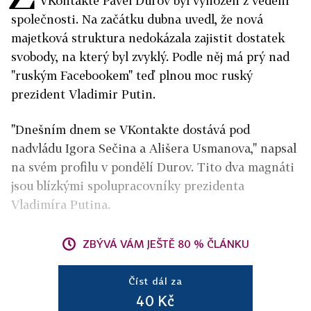
VKontakte Pavel Durov byl vyhozen z vedení
společnosti. Na začátku dubna uvedl, že nová
majetková struktura nedokázala zajistit dostatek
svobody, na který byl zvyklý. Podle něj má prý nad
"ruským Facebookem" teď plnou moc ruský
prezident Vladimir Putin.
"Dnešním dnem se VKontakte dostává pod
nadvládu Igora Sečina a Ališera Usmanova," napsal
na svém profilu v pondělí Durov. Tito dva magnáti
jsou blízkými spolupracovníky prezidenta
Vladimíra Putina.
ZBÝVÁ VÁM JEŠTĚ 80 % ČLÁNKU
Číst dál za
40 Kč