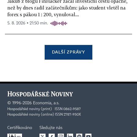
Jakub z blogu FinHacker začal investiční cestu opačně,
než by dnes radil začátečníkům: jako student vletěl na
forex s pákou 1 : 200, vynuloval...
5. 8. 2026 ▪ 21:50 min.
DALŠÍ ZPRÁVY
©
1996-2026
Economia, a.s.
Hospodářské noviny (print) ISSN 0862-9587
Hospodářské noviny (online) ISSN 2787-950X
Certifikováno
Sledujte nás