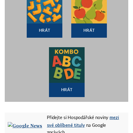
HRÁT
HRÁT
HRÁT
mezi
Přidejte si Hospodářské noviny
své oblíbené tituly
na Google
zprávách.