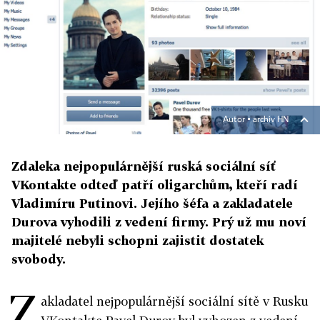
Autor ▪
archiv HN
Zdaleka nejpopulárnější ruská sociální síť
VKontakte odteď patří oligarchům, kteří radí
Vladimíru Putinovi. Jejího šéfa a zakladatele
Durova vyhodili z vedení firmy. Prý už mu noví
majitelé nebyli schopni zajistit dostatek
svobody.
Z
akladatel nejpopulárnější sociální sítě v Rusku