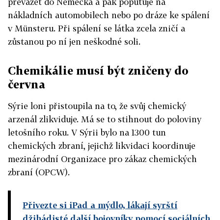
převážet do Německa a pak poputuje na
nákladních automobilech nebo po dráze ke spálení
v Münsteru. Při spálení se látka zcela zničí a
zůstanou po ní jen neškodné soli.
Chemikálie musí být zničeny do
června
Sýrie loni přistoupila na to, že svůj chemický
arzenál zlikviduje. Má se to stihnout do poloviny
letošního roku. V Sýrii bylo na 1300 tun
chemických zbraní, jejichž likvidaci koordinuje
mezinárodní Organizace pro zákaz chemických
zbraní (OPCW).
Přivezte si iPad a mýdlo, lákají syrští
džihádisté další bojovníky pomocí sociálních