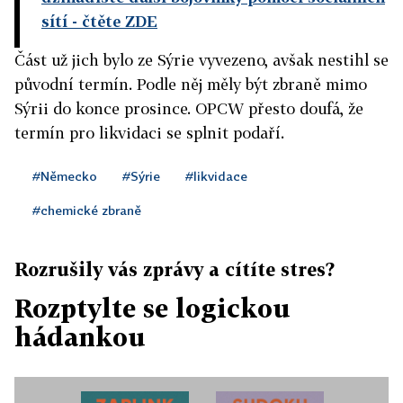
sítí - čtěte ZDE
Část už jich bylo ze Sýrie vyvezeno, avšak nestihl se
původní termín. Podle něj měly být zbraně mimo
Sýrii do konce prosince. OPCW přesto doufá, že
termín pro likvidaci se splnit podaří.
#Německo
#Sýrie
#likvidace
#chemické zbraně
Rozrušily vás zprávy a cítíte stres?
Rozptylte se logickou
hádankou