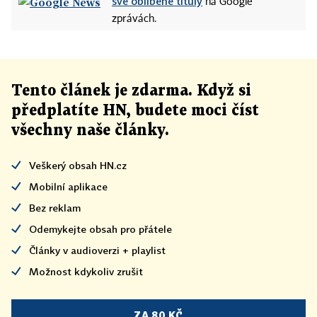
své oblíbené tituly
na Google
zprávách.
Tento článek
je
zdarma. Když si
předplatíte HN, budete moci číst
všechny naše články
.
Veškerý obsah HN.cz
Mobilní aplikace
Bez reklam
Odemykejte obsah pro přátele
Články v audioverzi + playlist
Možnost kdykoliv zrušit
ZA 80 KČ