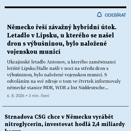
ODEBÍRAT
Německo řeší závažný hybridní útok.
Letadlo v Lipsku, u kterého se našel
dron s výbušninou, bylo naložené
vojenskou municí
Ukrajinské letadlo Antonov, u kterého zaměstnanci
letiště Lipsko/Halle našli v noci na středu dron s
výbušninou, bylo naložené vojenskou municí. S
odvoláním na své zdroje o tom ve čtvrtek informovaly
německé stanice NDR, WDR a list Süddeutsche...
6. 8. 2026 ▪ 3 min. čtení
Strnadova CSG chce v Německu vyrábět
nitroglycerin, investovat hodlá 2,4 miliardy