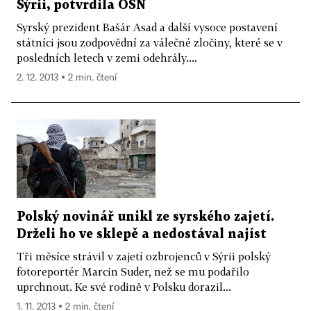
Sýrii, potvrdila OSN
Syrský prezident Bašár Asad a další vysoce postavení
státníci jsou zodpovědní za válečné zločiny, které se v
posledních letech v zemi odehrály....
2. 12. 2013 ▪ 2 min. čtení
Polský novinář unikl ze syrského zajetí.
Drželi ho ve sklepě a nedostával najíst
Tři měsíce strávil v zajetí ozbrojenců v Sýrii polský
fotoreportér Marcin Suder, než se mu podařilo
uprchnout. Ke své rodině v Polsku dorazil...
1. 11. 2013 ▪ 2 min. čtení