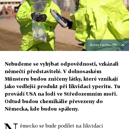
Autor ▪
archiv HN
Nebudeme se vyhýbat odpovědnosti, vzkázali
němečtí představitelé. V dolnosaském
Münsteru budou zničeny látky, které vznikají
jako vedlejší produkt při likvidaci yperitu. Tu
provádí USA na lodi ve Středozemním moři.
Odtud budou chemikálie převezeny do
Německa, kde budou spáleny.
ěmecko se bude podílet na likvidaci