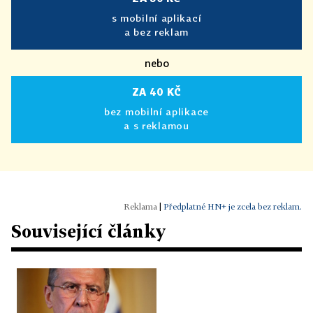
s mobilní aplikací
a bez reklam
nebo
ZA 40 KČ
bez mobilní aplikace
a s reklamou
|
Předplatné HN+ je zcela bez reklam.
Související články