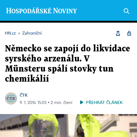
HN.cz
›
Zahraniční
Německo se zapojí do likvidace
syrského arzenálu. V
Münsteru spálí stovky tun
chemikálií
ČTK
PŘEHRÁT ČLÁNEK
9. 1. 2014 15:03 ▪ 2 min. čtení