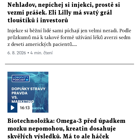
Nehladov, nepíchej si injekci, prostě si
vezmi prášek. Eli Lilly má svatý grál
tlouštíků i investorů
Injekce si běžní lidé sami píchají jen velmi neradi. Podle
průzkumů má k takové formě užívání léků averzi sedm
z deseti amerických pacientů....
6. 8. 2026 ▪ 4 min. čtení
16:13
Biotechnoložka: Omega-3 před úpadkem
mozku nepomohou, kreatin dosahuje
skvělých výsledků. Má to ale háček