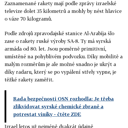
Zaznamenané rakety mají podle zprávy izraelské
televize dolet 35 kilometrů a mohly by nést hlavice
o váze 70 kilogramů.
Podle zdrojů zpravodajské stanice Al-Arabíja šlo
zase o rakety ruské výroby SA-8. Ty má syrská
armáda od 80. let. Jsou poměrně primitivní,
umístěné na pohyblivém podvozku. Díky mobilitě a
malým rozměrům je ale možné snadno je ukrýt a
díky radaru, který se po vypálení střely vypne, je
těžké rakety zaměřit.
Rada bezpečnosti OSN rozhodla: Je třeba
zlikvidovat syrské chemické zbraně a
potrestat viníky
- čtěte ZDE
Izrael letos už nejméně dvakrát údajně