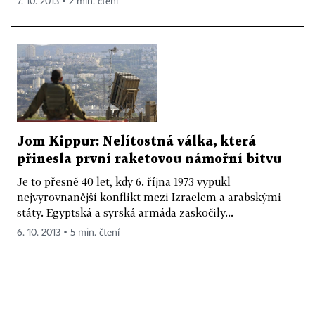
7. 10. 2013 ▪ 2 min. čtení
Jom Kippur: Nelítostná válka, která
přinesla první raketovou námořní bitvu
Je to přesně 40 let, kdy 6. října 1973 vypukl
nejvyrovnanější konflikt mezi Izraelem a arabskými
státy. Egyptská a syrská armáda zaskočily...
6. 10. 2013 ▪ 5 min. čtení