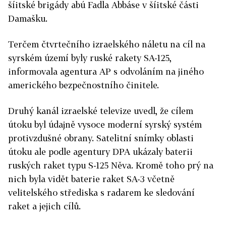
šíitské brigády abú Fadla Abbáse v šíitské části
Damašku.
Terčem čtvrtečního izraelského náletu na cíl na
syrském území byly ruské rakety SA-125,
informovala agentura AP s odvoláním na jiného
amerického bezpečnostního činitele.
Druhý kanál izraelské televize uvedl, že cílem
útoku byl údajně vysoce moderní syrský systém
protivzdušné obrany. Satelitní snímky oblasti
útoku ale podle agentury DPA ukázaly baterii
ruských raket typu S-125 Něva. Kromě toho prý na
nich byla vidět baterie raket SA-3 včetně
velitelského střediska s radarem ke sledování
raket a jejich cílů.