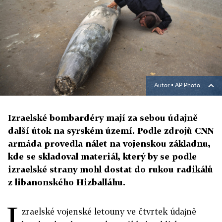
Autor ▪
AP Photo
Izraelské bombardéry mají za sebou údajně
další útok na syrském území. Podle zdrojů CNN
armáda provedla nálet na vojenskou základnu,
kde se skladoval materiál, který by se podle
izraelské strany mohl dostat do rukou radikálů
z libanonského Hizballáhu.
I
zraelské vojenské letouny ve čtvrtek údajně