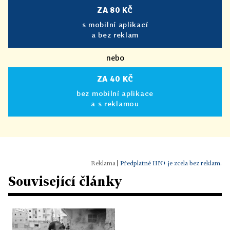
ZA 80 KČ
s mobilní aplikací
a bez reklam
nebo
ZA 40 KČ
bez mobilní aplikace
a s reklamou
|
Předplatné HN+ je zcela bez reklam.
Související články