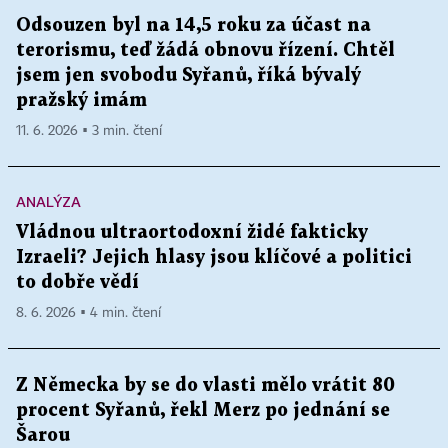
Odsouzen byl na 14,5 roku za účast na
terorismu, teď žádá obnovu řízení. Chtěl
jsem jen svobodu Syřanů, říká bývalý
pražský imám
11. 6. 2026 ▪ 3 min. čtení
ANALÝZA
Vládnou ultraortodoxní židé fakticky
Izraeli? Jejich hlasy jsou klíčové a politici
to dobře vědí
8. 6. 2026 ▪ 4 min. čtení
Z Německa by se do vlasti mělo vrátit 80
procent Syřanů, řekl Merz po jednání se
Šarou