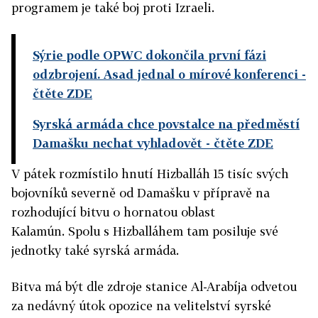
programem je také boj proti Izraeli.
Sýrie podle OPWC dokončila první fázi
odzbrojení. Asad jednal o mírové konferenci
-
čtěte ZDE
Syrská armáda chce povstalce na předměstí
Damašku nechat vyhladovět
- čtěte ZDE
V pátek rozmístilo hnutí Hizballáh 15 tisíc svých
bojovníků severně od Damašku v přípravě na
rozhodující bitvu o hornatou oblast
Kalamún. Spolu s Hizballáhem tam posiluje své
jednotky také syrská armáda.
Bitva má být dle zdroje stanice Al-Arabíja odvetou
za nedávný útok opozice na velitelství syrské