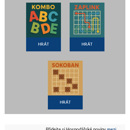
HRÁT
HRÁT
HRÁT
mezi
Přidejte si Hospodářské noviny