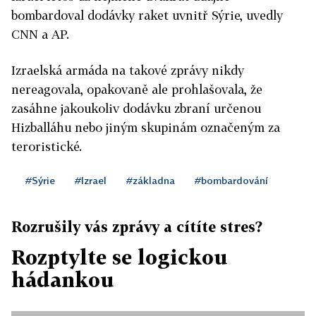
bombardoval dodávky raket uvnitř Sýrie, uvedly
CNN a AP.
Izraelská armáda na takové zprávy nikdy
nereagovala, opakovaně ale prohlašovala, že
zasáhne jakoukoliv dodávku zbraní určenou
Hizballáhu nebo jiným skupinám označeným za
teroristické.
#Sýrie
#Izrael
#základna
#bombardování
Rozrušily vás zprávy a cítíte stres?
Rozptylte se logickou
hádankou