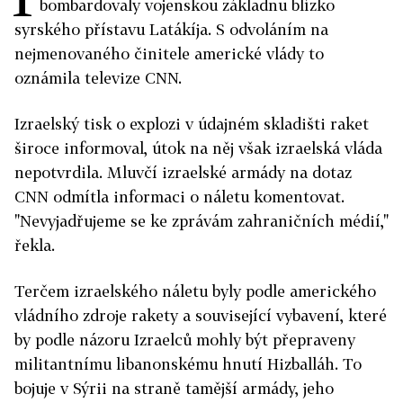
bombardovaly vojenskou základnu blízko
syrského přístavu Latákíja. S odvoláním na
nejmenovaného činitele americké vlády to
oznámila televize CNN.
Izraelský tisk o explozi v údajném skladišti raket
široce informoval, útok na něj však izraelská vláda
nepotvrdila. Mluvčí izraelské armády na dotaz
CNN odmítla informaci o náletu komentovat.
"Nevyjadřujeme se ke zprávám zahraničních médií,"
řekla.
Terčem izraelského náletu byly podle amerického
vládního zdroje rakety a související vybavení, které
by podle názoru Izraelců mohly být přepraveny
militantnímu libanonskému hnutí Hizballáh. To
bojuje v Sýrii na straně tamější armády, jeho