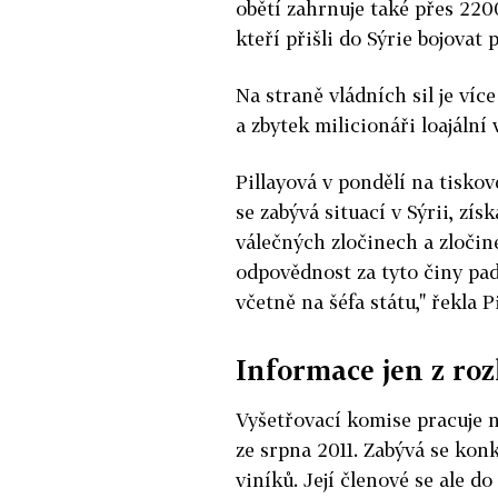
obětí zahrnuje také přes 220
kteří přišli do Sýrie bojovat
Na straně vládních sil je více
a zbytek milicionáři loajální 
Pillayová v pondělí na tiskov
se zabývá situací v Sýrii, zí
válečných zločinech a zločine
odpovědnost za tyto činy pad
včetně na šéfa státu," řekla P
Informace jen z ro
Vyšetřovací komise pracuje 
ze srpna 2011. Zabývá se konk
viníků. Její členové se ale do