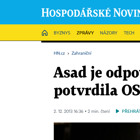
ZPRÁVY
HOME
BYZNYS
NÁZORY
TECH
HN.cz
›
Zahraniční
Asad je odpo
potvrdila O
PŘEHRÁ
2. 12. 2013 16:36 ▪ 2 min. čtení