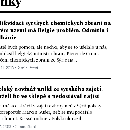
ánky
 likvidací syrských chemických zbraní na
vém území má Belgie problém. Odmítla i
lbánie
těl bych pomoci, ale nechci, aby se to udělalo u nás,
ohlásil belgický ministr obrany Pieter de Crem.
čení chemických zbraní ze Sýrie na...
 11. 2013 ▪ 2 min. čtení
olský novinář unikl ze syrského zajetí.
rželi ho ve sklepě a nedostával najíst
i měsíce strávil v zajetí ozbrojenců v Sýrii polský
toreportér Marcin Suder, než se mu podařilo
rchnout. Ke své rodině v Polsku dorazil...
11. 2013 ▪ 2 min. čtení