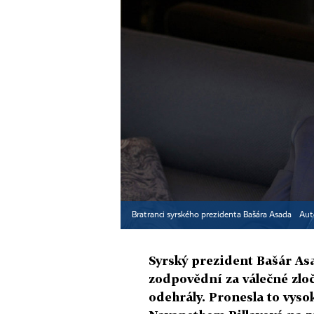
Bratranci syrského prezidenta Bašára Asada
Aut
Syrský prezident Bašár Asa
zodpovědní za válečné zloč
odehrály. Pronesla to vys