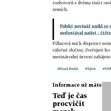
rozhovorů s dvěma tisíci oso
zemích.
Polský novinář unikl ze s
nedostával najíst
- čtět
Pillayová má k dispozici sez
válečné zločiny. Zveřejnit h
mezinárodní úrovni zahájeno
#Asad Bašár
#Sýrie
#OS
Informace už máte
Teď je čas
procvičit