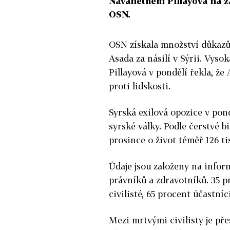
Navanethem Pillayová na z
OSN.
OSN získala množství důkazů
Asada za násilí v Sýrii. Vy
Pillayová v pondělí řekla, že
proti lidskosti.
Syrská exilová opozice v pond
syrské války. Podle čerstvé b
prosince o život téměř 126 tis
Údaje jsou založeny na infor
právníků a zdravotníků. 35 pr
civilisté, 65 procent účastníci
Mezi mrtvými civilisty je př