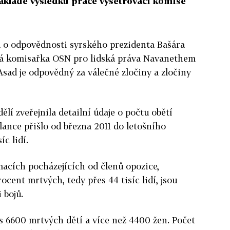
ákladě výsledků práce vyšetřovací komise
 o odpovědnosti syrského prezidenta Bašára
soká komisařka OSN pro lidská práva Navanethem
 Asad je odpovědný za válečné zločiny a zločiny
ělí zveřejnila detailní údaje o počtu obětí
ilance přišlo od března 2011 do letošního
íc lidí.
macích pocházejících od členů opozice,
ocent mrtvých, tedy přes 44 tisíc lidí, jsou
 bojů.
es 6600 mrtvých dětí a více než 4400 žen. Počet