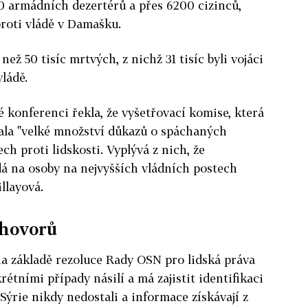
0 armádních dezertérů a přes 6200 cizinců,
 proti vládě v Damašku.
 než 50 tisíc mrtvých, z nichž 31 tisíc byli vojáci
vládě.
é konferenci řekla, že vyšetřovací komise, která
skala "velké množství důkazů o spáchaných
ch proti lidskosti. Vyplývá z nich, že
á na osoby na nejvyšších vládních postech
illayová.
zhovorů
na základě rezoluce Rady OSN pro lidská práva
rétními případy násilí a má zajistit identifikaci
 Sýrie nikdy nedostali a informace získávají z