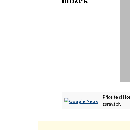
mozek
Přidejte si H
zprávách.