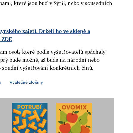
bami, které jsou buď v Sýrii, nebo v sousedních
yrského zajetí. Drželi ho ve sklepě a
e ZDE
nam osob, které podle vyšetřovatelů spáchaly
o prý bude možné, až bude na národní nebo
 soudní vyšetřování konkrétních činů.
N
#válečné zločiny