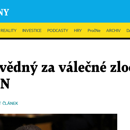
REALITY
INVESTICE
PODCASTY
HRY
PročNe
ARCHIV
D
vědný za válečné zloč
SN
T ČLÁNEK