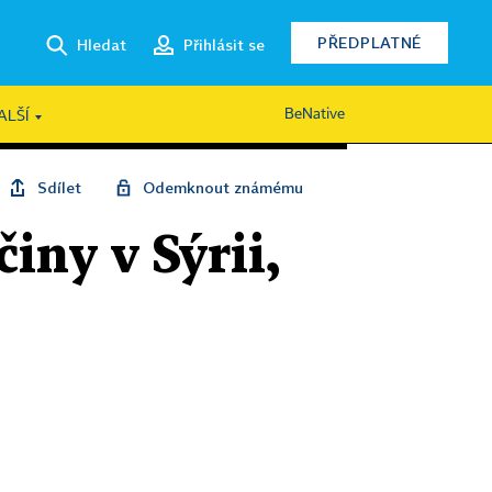
PŘEDPLATNÉ
Hledat
Přihlásit se
BeNative
ALŠÍ
Sdílet
Odemknout známému
iny v Sýrii,