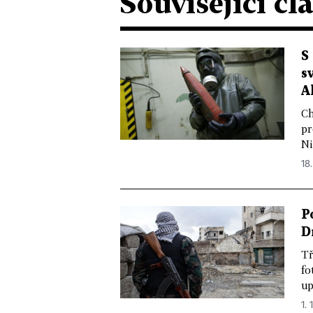
Související čl
S
s
A
Ch
pr
Ni
18.
P
D
Tř
fo
up
1. 