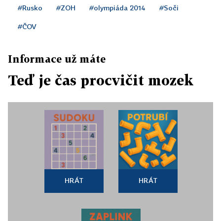
#Rusko
#ZOH
#olympiáda 2014
#Soči
#ČOV
Informace už máte
Teď je čas procvičit mozek
HRÁT
HRÁT