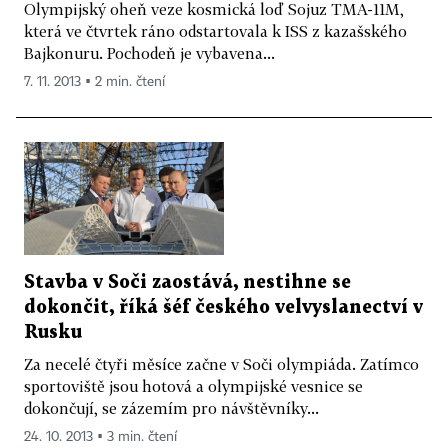
Olympijský oheň veze kosmická loď Sojuz TMA-11M,
která ve čtvrtek ráno odstartovala k ISS z kazašského
Bajkonuru. Pochodeň je vybavena...
7. 11. 2013 ▪ 2 min. čtení
Stavba v Soči zaostává, nestihne se
dokončit, říká šéf českého velvyslanectví v
Rusku
Za necelé čtyři měsíce začne v Soči olympiáda. Zatímco
sportoviště jsou hotová a olympijské vesnice se
dokončují, se zázemím pro návštěvníky...
24. 10. 2013 ▪ 3 min. čtení