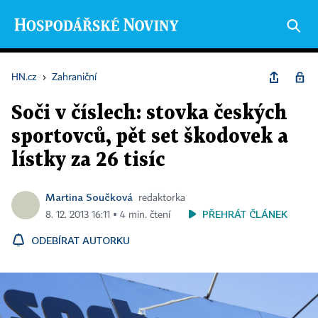
HN.cz
›
Zahraniční
Soči v číslech: stovka českých
sportovců, pět set škodovek a
lístky za 26 tisíc
Martina Součková
redaktorka
PŘEHRÁT ČLÁNEK
8. 12. 2013 16:11 ▪ 4 min. čtení
ODEBÍRAT AUTORKU