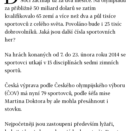
Soči začínají už za dva měsíce. Na olympiádu
za přibližně 50 miliard dolarů se zatím
kvalifikovalo 65 zemí a více než dva a půl tisíce
sportovců z celého světa. Povoláno bude i 25 tisíc
dobrovolníků. Jaká jsou další čísla sportovních
her?
Na hrách konaných od 7. do 23. února roku 2014 se
sportovci utkají v 15 disciplínách sedmi zimních
sportů.
Česká výprava podle Českého olympijského výboru
(ČOV) má nyní 79 sportovců, podle šéfa mise
Martina Doktora by ale mohla přesáhnout i
stovku.
Nejpočetněji jsou zastoupeni především lyžaři,