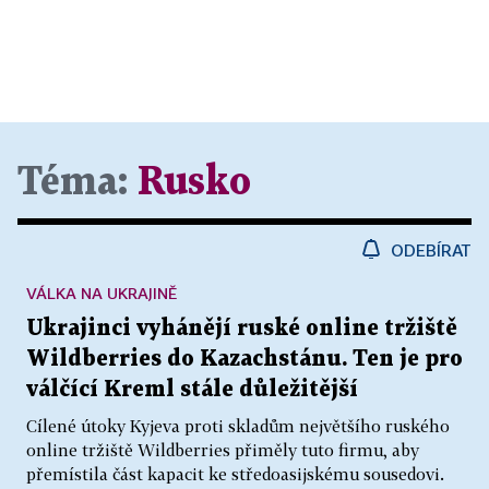
Téma:
Rusko
ODEBÍRAT
VÁLKA NA UKRAJINĚ
Ukrajinci vyhánějí ruské online tržiště
Wildberries do Kazachstánu. Ten je pro
válčící Kreml stále důležitější
Cílené útoky Kyjeva proti skladům největšího ruského
online tržiště Wildberries přiměly tuto firmu, aby
přemístila část kapacit ke středoasijskému sousedovi.