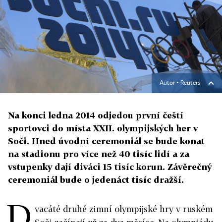
Autor ▪
Reuters
Na konci ledna 2014 odjedou první čeští
sportovci do místa XXII. olympijských her v
Soči. Hned úvodní ceremoniál se bude konat
na stadionu pro více než 40 tisíc lidí a za
vstupenky dají diváci 15 tisíc korun. Závěrečný
ceremoniál bude o jedenáct tisíc dražší.
D
vacáté druhé zimní olympijské hry v ruském