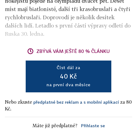
hokejistů pojede na olympiádu dvacet pět. Deset
míst mají biatlonisté, další tři krasobruslaři a čtyři
rychlobruslaři. Doprovodí je několik desítek
dalších lidí. Letadlo s první částí výpravy odletí do
Ruska 30. ledna.
ZBÝVÁ VÁM JEŠTĚ 80 % ČLÁNKU
Číst dál za
40 Kč
na první dva měsíce
Nebo zkuste
za 80
předplatné bez reklam a s mobilní aplikací
Kč.
Máte již předplatné?
Přihlaste se