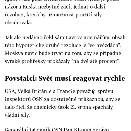
názoru Ruska nezbytné začít jednat o další
rezoluci, která by už možnost použití síly
obsahovala.
Jak ale nedávno řekl sám Lavrov novinářům, obsah
této hypotetické druhé rezoluce je "ve hvězdách".
Moskva navíc bude trvat na tom, aby se případné
syrské prohřešky prokázaly "na dvě stě procent".
Povstalci: Svět musí reagovat rychle
USA, Velká Británie a Francie považují zprávu
inspektorů OSN za dostatečně průkaznou, aby se
dalo říci, že chemický útok 21. srpna spáchaly
vládní síly.
Generální tajemník OSN Pan Ki-mun zprávu