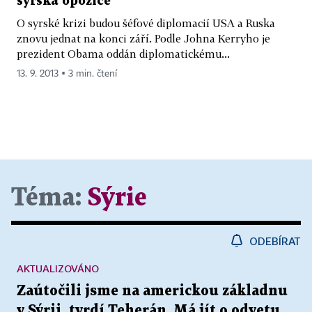
syrská opozice
O syrské krizi budou šéfové diplomacií USA a Ruska
znovu jednat na konci září. Podle Johna Kerryho je
prezident Obama oddán diplomatickému...
13. 9. 2013 ▪ 3 min. čtení
Téma:
Sýrie
ODEBÍRAT
AKTUALIZOVÁNO
Zaútočili jsme na americkou základnu
v Sýrii, tvrdí Teherán. Má jít o odvetu