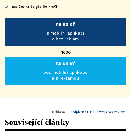
Možnost kdykoliv zrušit
ZA 80 KČ
s mobilní aplikací
a bez reklam
nebo
ZA 40 KČ
bez mobilní aplikace
a s reklamou
|
Předplatné HN+ je zcela bez reklam.
Související články