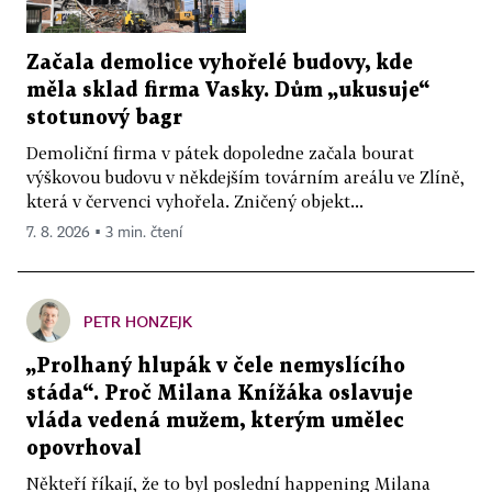
Začala demolice vyhořelé budovy, kde
měla sklad firma Vasky. Dům „ukusuje“
stotunový bagr
Demoliční firma v pátek dopoledne začala bourat
výškovou budovu v někdejším továrním areálu ve Zlíně,
která v červenci vyhořela. Zničený objekt...
7. 8. 2026 ▪ 3 min. čtení
PETR HONZEJK
„Prolhaný hlupák v čele nemyslícího
stáda“. Proč Milana Knížáka oslavuje
vláda vedená mužem, kterým umělec
opovrhoval
Někteří říkají, že to byl poslední happening Milana