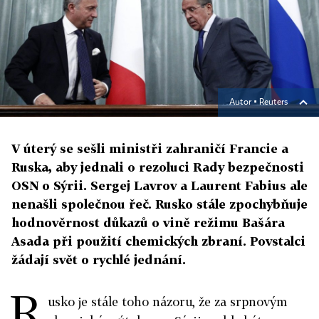
Autor ▪
Reuters
V úterý se sešli ministři zahraničí Francie a
Ruska, aby jednali o rezoluci Rady bezpečnosti
OSN o Sýrii. Sergej Lavrov a Laurent Fabius ale
nenašli společnou řeč. Rusko stále zpochybňuje
hodnověrnost důkazů o vině režimu Bašára
Asada při použití chemických zbraní. Povstalci
žádají svět o rychlé jednání.
R
usko je stále toho názoru, že za srpnovým