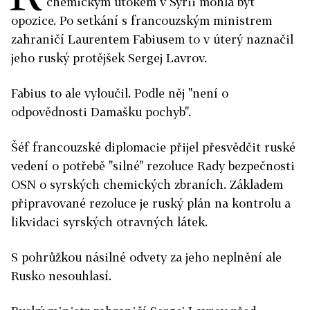
chemickým útokem v Sýrii mohla být
opozice. Po setkání s francouzským ministrem
zahraničí Laurentem Fabiusem to v úterý naznačil
jeho ruský protějšek Sergej Lavrov.
Fabius to ale vyloučil. Podle něj "není o
odpovědnosti Damašku pochyb".
Šéf francouzské diplomacie přijel přesvědčit ruské
vedení o potřebě "silné" rezoluce Rady bezpečnosti
OSN o syrských chemických zbraních. Základem
připravované rezoluce je ruský plán na kontrolu a
likvidaci syrských otravných látek.
S pohrůžkou násilné odvety za jeho neplnění ale
Rusko nesouhlasí.