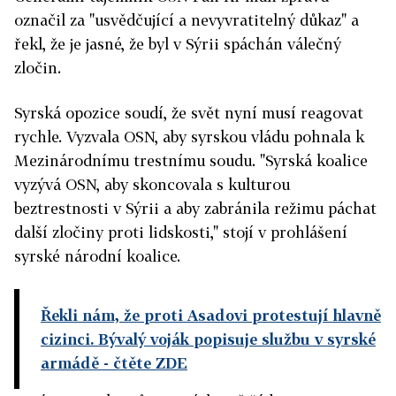
označil za "usvědčující a nevyvratitelný důkaz" a
řekl, že je jasné, že byl v Sýrii spáchán válečný
zločin.
Syrská opozice soudí, že svět nyní musí reagovat
rychle. Vyzvala OSN, aby syrskou vládu pohnala k
Mezinárodnímu trestnímu soudu. "Syrská koalice
vyzývá OSN, aby skoncovala s kulturou
beztrestnosti v Sýrii a aby zabránila režimu páchat
další zločiny proti lidskosti," stojí v prohlášení
syrské národní koalice.
Řekli nám, že proti Asadovi protestují hlavně
cizinci. Bývalý voják popisuje službu v syrské
armádě
- čtěte ZDE