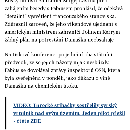
Ruský ministr zahraničí Sergej Lavrov před
zahájením besedy s Fabiusem prohlásil, že očekává
"detailní" vysvětlení francouzského stanoviska.
Zdůraznil zároveň, že jeho víkendové ujednání s
americkým ministrem zahraničí Johnem Kerrym
žádný plán na potrestání Damašku neobsahuje.
Na tiskové konferenci po jednání oba státníci
předvedli, že se jejich názory nijak nesblížily.
Fabius se dovolával zprávy inspektorů OSN, která
byla zveřejněna v pondělí, jako důkazu o vině
Damašku na chemickém útoku.
VIDEO: Turecké stíhačky sestřelily syrský
vrtulník nad svým územím. Jeden pilot přežil
- čtěte ZDE