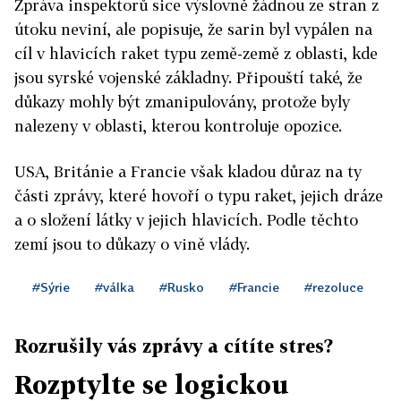
Zpráva inspektorů sice výslovně žádnou ze stran z
útoku neviní, ale popisuje, že sarin byl vypálen na
cíl v hlavicích raket typu země-země z oblasti, kde
jsou syrské vojenské základny. Připouští také, že
důkazy mohly být zmanipulovány, protože byly
nalezeny v oblasti, kterou kontroluje opozice.
USA, Británie a Francie však kladou důraz na ty
části zprávy, které hovoří o typu raket, jejich dráze
a o složení látky v jejich hlavicích. Podle těchto
zemí jsou to důkazy o vině vlády.
#Sýrie
#válka
#Rusko
#Francie
#rezoluce
Rozrušily vás zprávy a cítíte stres?
Rozptylte se logickou