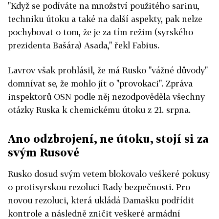
"Když se podíváte na množství použitého sarinu,
techniku útoku a také na další aspekty, pak nelze
pochybovat o tom, že je za tím režim (syrského
prezidenta Bašára) Asada," řekl Fabius.
Lavrov však prohlásil, že má Rusko "vážné důvody"
domnívat se, že mohlo jít o "provokaci". Zpráva
inspektorů OSN podle něj nezodpověděla všechny
otázky Ruska k chemickému útoku z 21. srpna.
Ano odzbrojení, ne útoku, stojí si za
svým Rusové
Rusko dosud svým vetem blokovalo veškeré pokusy
o protisyrskou rezoluci Rady bezpečnosti. Pro
novou rezoluci, která ukládá Damašku podřídit
kontrole a následně zničit veškeré armádní