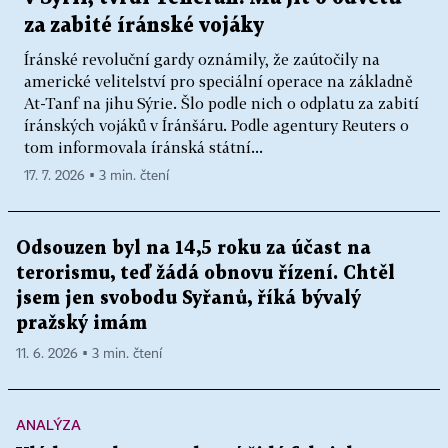
za zabité íránské vojáky
Íránské revoluční gardy oznámily, že zaútočily na
americké velitelství pro speciální operace na základně
At-Tanf na jihu Sýrie. Šlo podle nich o odplatu za zabití
íránských vojáků v Íránšáru. Podle agentury Reuters o
tom informovala íránská státní...
17. 7. 2026 ▪ 3 min. čtení
Odsouzen byl na 14,5 roku za účast na
terorismu, teď žádá obnovu řízení. Chtěl
jsem jen svobodu Syřanů, říká bývalý
pražský imám
11. 6. 2026 ▪ 3 min. čtení
ANALÝZA